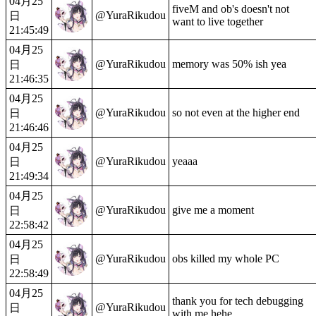
04月25
fiveM and ob's doesn't not
@YuraRikudou
日
want to live together
21:45:49
04月25
@YuraRikudou
memory was 50% ish yea
日
21:46:35
04月25
@YuraRikudou
so not even at the higher end
日
21:46:46
04月25
@YuraRikudou
yeaaa
日
21:49:34
04月25
@YuraRikudou
give me a moment
日
22:58:42
04月25
@YuraRikudou
obs killed my whole PC
日
22:58:49
04月25
thank you for tech debugging
@YuraRikudou
日
with me hehe