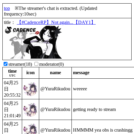
top
※The streamer's chat is extracted. (Updated
frequency:10sec)
title
：
【#CadenceRP】Not again...【DAY1】
streamer
(18)
moderator
(0)
time
icon
name
message
UTC
04月25
@YuraRikudou
weeeee
日
20:55:32
04月25
@YuraRikudou
getting ready to stream
日
21:01:49
04月25
@YuraRikudou
HMMMM yea obs is crashingg
日