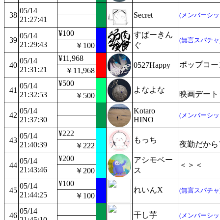
05/14
38
Secret
(メンバーシッ
21:27:41
¥100
すぱーきん
05/14
39
(無言スパチャ
21:29:43
ぐ
￥100
¥11,968
05/14
ポップコー
40
0527Happy
21:31:21
￥11,968
¥500
05/14
よなよな
41
映画デート
21:32:53
￥500
05/14
Kotaro
42
(メンバーシッ
21:37:30
HINO
¥222
05/14
もっち
43
夜勤だから
21:40:39
￥222
¥200
アシモベー
05/14
＜＞＜
44
21:43:46
ス
￥200
¥100
05/14
れいんX
45
(無言スパチャ
21:44:25
￥100
05/14
干し芋
46
(メンバーシッ
21:45:10