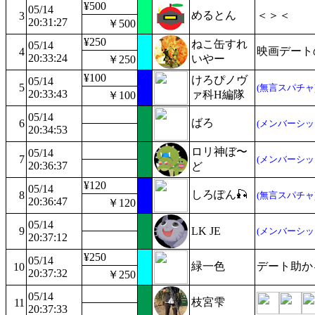
¥500
05/14
めるとん
＜＞＜
3
20:31:27
￥500
¥250
ねこ缶すれ
05/14
映画デート
4
20:33:24
いやー
￥250
¥100
けろぴノヴ
05/14
5
(無言スパチャ
20:33:43
ァ科H編隊
￥100
05/14
ばろ
6
(メンバーシッ
20:34:53
ロリ神ぼ〜
05/14
7
(メンバーシッ
20:36:37
ど
¥120
05/14
しろぽん🎣
8
(無言スパチャ
20:36:47
￥120
05/14
9
LK JE
(メンバーシッ
20:37:12
¥250
05/14
緑一色
デート助か
10
20:37:32
￥250
05/14
枝宮雫
11
20:37:33