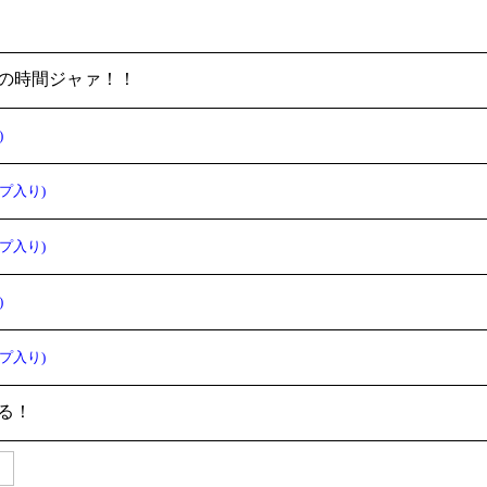
の時間ジャァ！！
)
プ入り)
プ入り)
)
プ入り)
る！