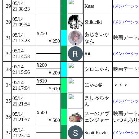
05/14
29
Kasa
(メンバーシッ
21:08:23
05/14
30
Shikieiki
(メンバーシッ
21:09:54
¥250
あじさいか
05/14
映画デート
31
21:13:23
なん
￥250
05/14
32
Rit
(メンバーシッ
21:14:58
¥200
05/14
クロにゃん
映画デート
33
21:15:56
￥200
¥610
05/14
にゃω＠
＜＞＜
34
21:17:04
￥610
ましろちゃ
05/14
35
(メンバーシッ
21:21:54
ん
¥500
スーのアヴ
映画デート
05/14
36
21:21:57
ェンジャー
いつもあり
￥500
05/14
37
Scott Kevin
(メンバーシッ
21:23:14