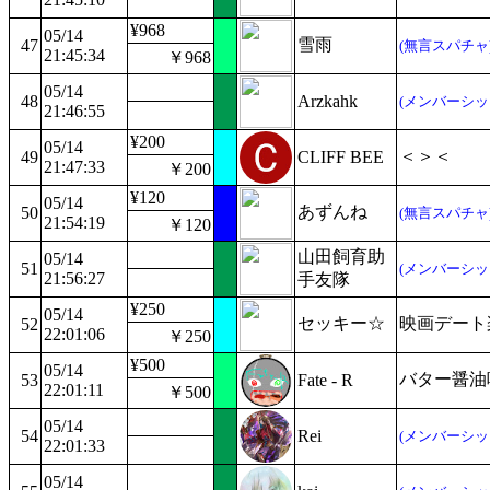
¥968
05/14
雪雨
47
(無言スパチャ
21:45:34
￥968
05/14
48
Arzkahk
(メンバーシッ
21:46:55
¥200
05/14
＜＞＜
49
CLIFF BEE
21:47:33
￥200
¥120
05/14
あずんね
50
(無言スパチャ
21:54:19
￥120
山田飼育助
05/14
51
(メンバーシッ
21:56:27
手友隊
¥250
05/14
セッキー☆
映画デート
52
22:01:06
￥250
¥500
05/14
バター醤油
53
Fate - R
22:01:11
￥500
05/14
54
Rei
(メンバーシッ
22:01:33
05/14