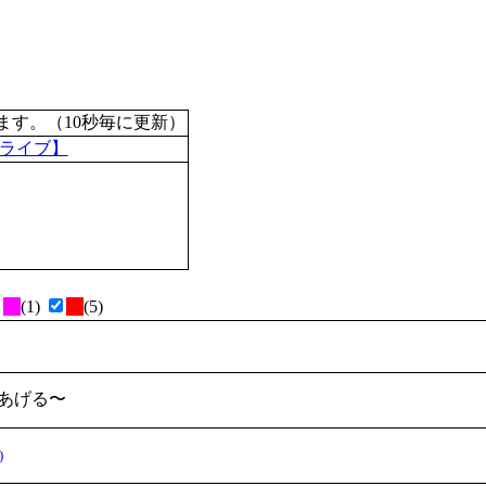
す。（10秒毎に更新）
ロライブ】
(1)
(5)
あげる〜
)