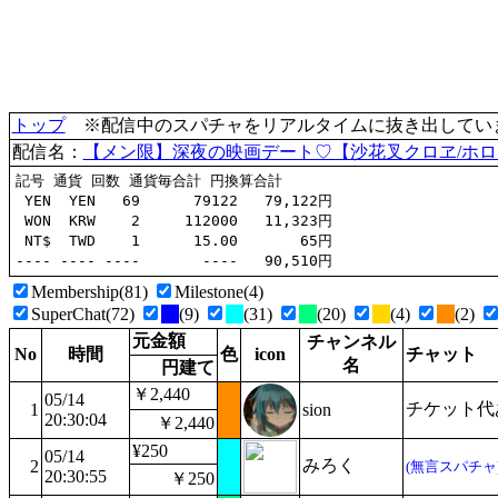
トップ
※配信中のスパチャをリアルタイムに抜き出していま
配信名：
【メン限】深夜の映画デート♡【沙花叉クロヱ/ホ
記号 通貨 回数 通貨毎合計 円換算合計

 YEN  YEN   69      79122   79,122円

 WON  KRW    2     112000   11,323円

 NT$  TWD    1      15.00       65円

Membership(81)
Milestone(4)
SuperChat(72)
(9)
(31)
(20)
(4)
(2)
元金額
チャンネル
No
時間
色
icon
チャット
名
円建て
￥2,440
05/14
チケット代
1
sion
20:30:04
￥2,440
¥250
05/14
みろく
2
(無言スパチャ
20:30:55
￥250