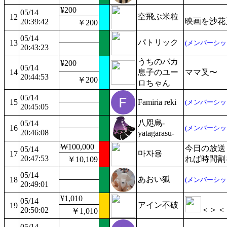
¥200
05/14
空飛ぶ米粒
12
映画を沙花
20:39:42
￥200
05/14
パトリック
13
(メンバーシッ
20:43:23
‪うちのバカ
¥200
05/14
14
息子のユー
ママ叉〜
20:44:53
￥200
ロ‪ちゃん
05/14
15
Famiria reki
(メンバーシッ
20:45:05
八咫烏-
05/14
16
(メンバーシッ
20:46:08
yatagarasu-
₩100,000
今日の放送
05/14
마자용
17
20:47:53
れば時間割
￥10,109
05/14
あおい狐
18
(メンバーシッ
20:49:01
¥1,010
05/14
アイン不破
19
＜＞＜
20:50:02
￥1,010
05/14