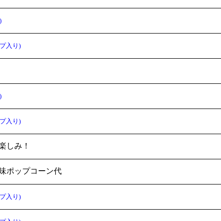
)
プ入り)
)
プ入り)
楽しみ！
味ポップコーン代
プ入り)