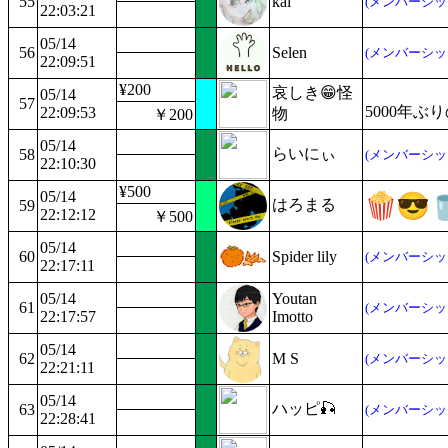
55
kai
(メンバーシッ
22:03:21
05/14
56
Selen
(メンバーシッ
22:09:51
¥200
哀しき😁怪
05/14
57
5000年
22:09:53
物
￥200
05/14
らいにぃ
58
(メンバーシッ
22:10:30
¥500
05/14
はろまる
59
22:12:12
￥500
05/14
60
Spider lily
(メンバーシッ
22:17:11
05/14
Youtan
61
(メンバーシッ
22:17:57
Imotto
05/14
62
M S
(メンバーシッ
22:21:11
05/14
ハッピ🎣
63
(メンバーシッ
22:28:41