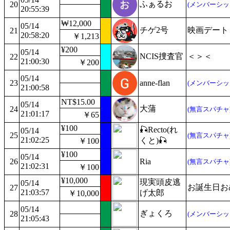
ふぁるお
20
(メンバーシッ
20:55:39
₩12,000
05/14
チゲ2号
映画デート
21
20:58:20
￥1,213
¥200
05/14
NCIS捜査官
＜＞＜
22
21:00:30
￥200
05/14
23
anne-flan
(メンバーシッ
21:00:58
NT$15.00
05/14
大蒲
24
(無言スパチャ
21:01:17
￥65
¥100
🎣Recto(れ
05/14
25
(無言スパチャ
21:02:25
くと)🎣
￥100
¥100
05/14
26
Ria
(無言スパチャ
21:02:31
￥100
¥10,000
現実頭皮逃
05/14
お誕生日お
27
21:03:57
げ太郎
￥10,000
05/14
ぎょくろ
28
(メンバーシッ
21:05:43