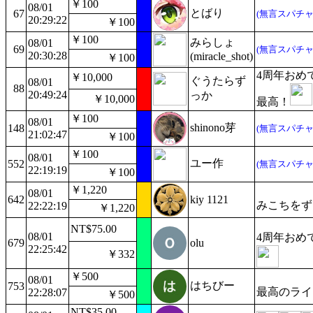
￥100
08/01
とばり
67
(無言スパチャ
20:29:22
￥100
￥100
みらしょ
08/01
69
(無言スパチャ
20:30:28
(miracle_shot)
￥100
4周年おめ
￥10,000
ぐうたらず
08/01
88
20:49:24
っか
￥10,000
最高！
￥100
08/01
shinono芽
148
(無言スパチャ
21:02:47
￥100
￥100
08/01
ユー作
552
(無言スパチャ
22:19:19
￥100
￥1,220
08/01
642
kiy 1121
みこちをず
22:22:19
￥1,220
NT$75.00
08/01
4周年おめ
679
olu
22:25:42
￥332
￥500
08/01
はちびー
753
最高のライ
22:28:07
￥500
NT$35.00