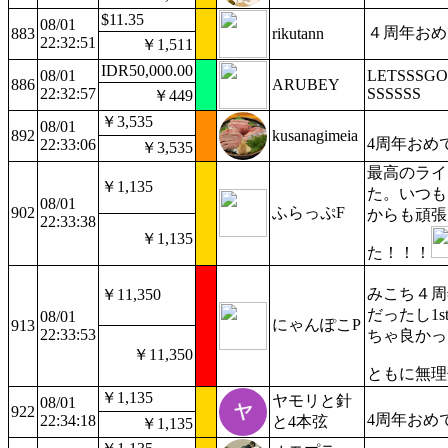
$11.35
08/01
４周年おめ
883
rikutann
22:32:51
￥1,511
IDR50,000.00
08/01
LETSSSGO
886
ARUBEY
22:32:57
SSSSSS
￥449
￥3,535
08/01
892
kusanagimeia
4周年おめ
22:33:06
￥3,535
最高のライ
￥1,135
た。いつも
08/01
902
ふらっぷF
からも頑張
22:33:38
￥1,135
た！！！
みこち４周
￥11,350
だったし1
08/01
にゃんぽこP
913
22:33:53
ちゃ良かっ
￥11,350
ともに無理
￥1,135
ヤモリと針
08/01
922
4周年おめ
22:34:18
と4本弦
￥1,135