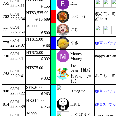
08/01
755
RIO
22:28:11
￥155
NT$3,535.00
改めて四周
08/01
762
IceGhost
22:28:34
好き!!!
￥15,689
￥500
08/01
にむ
771
22:28:54
￥500
NT$15.00
08/01
ゆき
775
(無言スパチャ
22:29:07
￥66
NT$75.00
08/01
Money
790
happy 4th a
22:29:41
Money
￥332
Tien
NT$75.00
peter【桃鈴
08/01
792
みこち四周
22:29:41
ねねち主推
￥332
し】
SEK20.00
08/01
808
Blueglue
(無言スパチャ
22:30:22
￥263
HK$15.00
08/01
814
KK L
(無言スパチャ
22:30:39
￥254
￥200
いなばりく
08/01