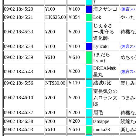
†
09/02 18:45:20
¥100
￥100
海之サンゴ
(無言ス
09/02 18:45:21
HK$25.00
￥354
Lok
やった
じぇるさ
09/02 18:45:33
¥200
￥200
ー-見守る
待機な
道化師-
09/02 18:45:34
¥100
￥100
Lyuzaki
(無言ス
†まだら
09/02 18:45:39
¥610
￥610
めちゃ
Lynn†
DREAM緑
￥200
09/02 18:45:43
¥200
(無言ス
星丸
￥119
結城G比
09/02 18:45:56
NT$30.00
楽しみ
室長気分の
09/02 18:46:10
¥200
￥200
ムロラン太
つまみ
郎
09/02 18:46:37
¥200
￥200
眉毛
待機なんだ
￥200
09/02 18:46:38
¥200
tamappe
続編た
09/02 18:46:53
¥610
￥610
imuka23
楽しみ