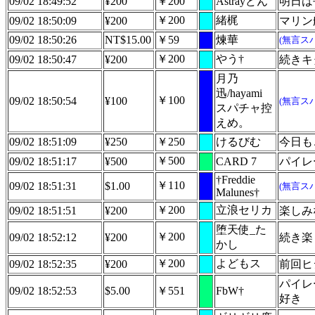
09/02 18:49:52
¥200
￥200
Astrayどん
明日は
￥200
緒梶
09/02 18:50:09
¥200
マリン
09/02 18:50:26
NT$15.00
￥59
煉華
(無言ス
￥200
やう†
09/02 18:50:47
¥200
続きキ
月乃
迅/hayami
￥100
09/02 18:50:54
¥100
(無言ス
スパチャ控
えめ。
09/02 18:51:09
¥250
￥250
けるびむ
今日も
￥500
09/02 18:51:17
¥500
CARD 7
パイレ
†Freddie
￥110
09/02 18:51:31
$1.00
(無言ス
Malunes†
￥200
立浪セリカ
09/02 18:51:51
¥200
楽しみ
堕天使_た
￥200
09/02 18:52:12
¥200
続き楽
かし
￥200
よどもス
09/02 18:52:35
¥200
前回ヒ
パイレ
09/02 18:52:53
$5.00
￥551
FbW†
好き