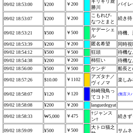
ギリギリ鹿
￥200
パイレ
09/02 18:53:00
¥200
勝川
こもれび-
￥200
続き待
09/02 18:53:07
¥200
なつとまと
ヤデーシェ
￥500
09/02 18:53:21
¥500
待機、
ル
￥200
匿名希望
09/02 18:53:39
¥200
同時視
09/02 18:54:12
¥500
￥500
狂頭
待機な
￥200
柿狂い
09/02 18:54:38
¥200
待機な
09/02 18:56:00
¥500
￥500
ケンヂ
船長と
アズタナ／
￥1102
09/02 18:57:26
$10.00
楽しみ
ヴィノマ
柿崎飛鳥っ
￥120
09/02 18:58:07
¥120
(無言ス
てコト?!
09/02 18:58:08
¥200
￥200
languedegyat
†ジャンス
￥475
09/02 18:58:33
₩5,000
続きず
ン†
大トロ猫之
￥500
09/02 18:59:09
¥500
サムネ