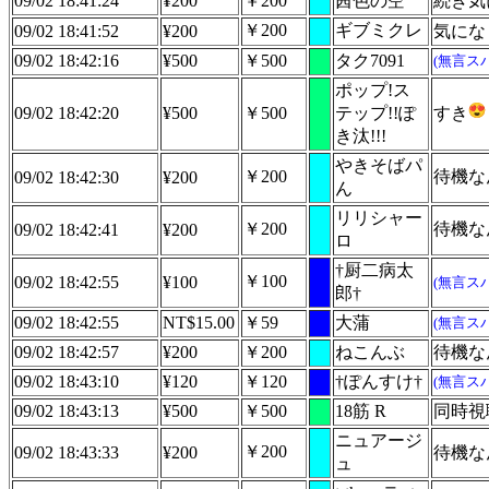
09/02 18:41:24
¥200
￥200
茜色の空
続き気
￥200
ギブミクレ
09/02 18:41:52
¥200
気にな
09/02 18:42:16
¥500
￥500
タク7091
(無言ス
ポップ!ス
09/02 18:42:20
¥500
￥500
テップ!!ぽ
すき
き汰!!!
やきそばパ
￥200
待機な
09/02 18:42:30
¥200
ん
リリシャー
￥200
待機な
09/02 18:42:41
¥200
ロ
†厨二病太
￥100
09/02 18:42:55
¥100
(無言ス
郎†
09/02 18:42:55
NT$15.00
￥59
大蒲
(無言ス
09/02 18:42:57
¥200
￥200
ねこんぶ
待機な
09/02 18:43:10
¥120
￥120
†ぽんすけ†
(無言ス
09/02 18:43:13
¥500
￥500
18筋 R
同時視
ニュアージ
￥200
09/02 18:43:33
¥200
待機な
ュ