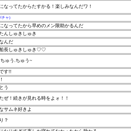
になってたからたすかる！楽しみなんだワ！
パチャ)
になってたから早めのメン限助かるんだ
たんしゅきしゅき
なんだ
船長しゅきしゅき♡♡
.ちゅう.ちゅう~
です!!
！
とう
たぜ！続きが見れる時をよォ！！
なサムネ好きよ
り？