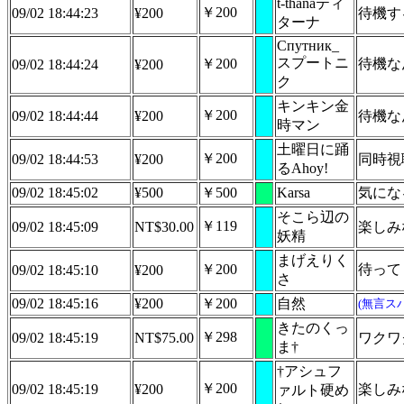
t-thanaティ
￥200
09/02 18:44:23
¥200
待機す
ターナ
Спутник_
スプートニ
￥200
待機な
09/02 18:44:24
¥200
ク
キンキン金
￥200
09/02 18:44:44
¥200
待機な
時マン
土曜日に踊
￥200
09/02 18:44:53
¥200
同時視
るAhoy!
09/02 18:45:02
¥500
￥500
Karsa
気にな
そこら辺の
￥119
09/02 18:45:09
NT$30.00
楽しみ
妖精
まげえりく
￥200
待って
09/02 18:45:10
¥200
さ
09/02 18:45:16
¥200
￥200
自然
(無言ス
きたのくっ
￥298
09/02 18:45:19
NT$75.00
ワクワ
ま†
†アシュフ
￥200
09/02 18:45:19
¥200
楽しみ
ァルト硬め