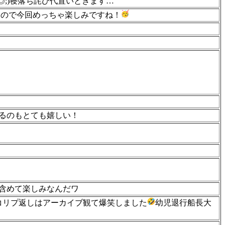
◎;)寝落ち詫び代置いときます…
たので今回めっちゃ楽しみですね！
るのもとても嬉しい！
含めて楽しみなんだワ
コリプ返しはアーカイブ観て爆笑しました
幼児退行船長大