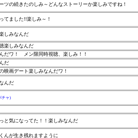
ーツの続きたのしみ～どんなストーリーか楽しみですね！
ってました!!楽しみ～！
楽しみなんだ
聴楽しみなんだ
んだワ！ メン限同時視聴、楽しみ！！
んだ
の映画デート楽しみなんだワ！
なんだ
パチャ)
っと気になってた！！楽しみなんだ
くんが生き残れますように