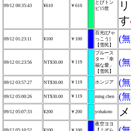
リ
とびトン
09/12 00:35:43
¥610
￥610
ビ15世
す
百光[びゃ
(
09/12 01:23:11
¥100
￥100
っこう]
【雪民】
ブルース
ター「幸
(
￥119
09/12 01:23:56
NT$30.00
福な愛」
【雪民】
(
￥119
ホンジア
09/12 03:57:27
NT$30.00
(
￥119
09/12 05:00:26
NT$30.00
ming chen
メ
09/12 05:07:33
¥200
￥200
yohakoto
夜空ヨヨ
(
09/12 05:10:52
¥100
￥100
【よぞら