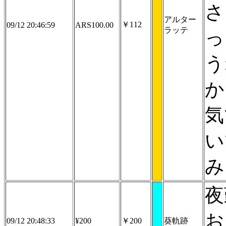
さ
アルター
￥112
09/12 20:46:59
ARS100.00
ラッテ
っ
う
か
気
い
み
夜
お
09/12 20:48:33
¥200
￥200
葵軌跡