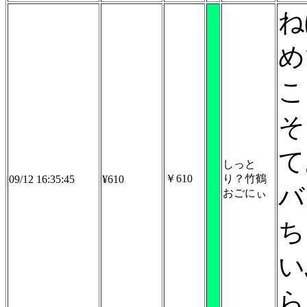
ね
め
こ
そ
て
しっと
￥610
り？竹鶴
09/12 16:35:45
¥610
バ
おごにぃ
ち
い
ら