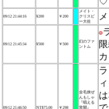
♡
メイト・
メ
09/12 21:44:16
¥200
￥200
クリスピ
ー大佐
限
幻のファ
09/12 21:45:34
¥500
￥500
ントム
カ
ラ
ィ
全毛俠ぜ
は
んもしゃ
『唱える
で
09/12 21:46:50
NT$75.00
￥298
常闇』