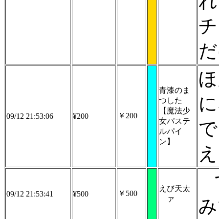
れ
チ
だ
ほ
青漆のま
に
つした
【魔法少
￥200
09/12 21:53:06
¥200
女パステ
で
ルパイ
ン】
え
えび天太
￥500
09/12 21:53:41
¥500
゙ァ
み