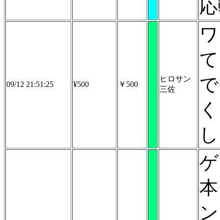
応
ワ
て
で
ヒロサン
09/12 21:51:25
¥500
￥500
三佐
く
し
ゲ
本
ン