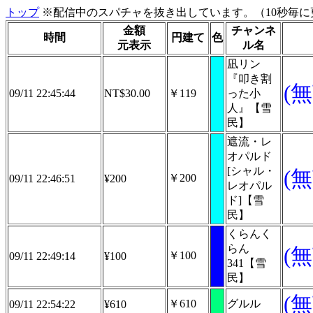
トップ
※配信中のスパチャを抜き出しています。（10秒毎に
金額
チャンネ
時間
円建て
色
元表示
ル名
凪リン
『叩き割
(
09/11 22:45:44
NT$30.00
￥119
った小
人』【雪
民】
遮流・レ
オパルド
[シャル・
(
￥200
09/11 22:46:51
¥200
レオパル
ド]【雪
民】
くらんく
らん
(
￥100
09/11 22:49:14
¥100
341【雪
民】
(
￥610
グルル
09/11 22:54:22
¥610