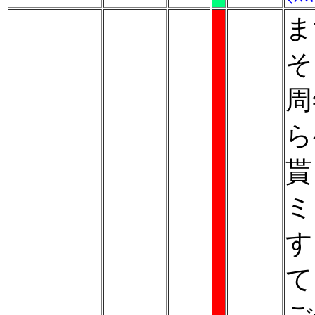
ま
そ
周
ら
貰
ミ
す
て