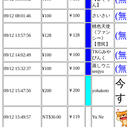
ん】
(
￥100
さいさい
09/12 08:01:46
¥100
桃色天使
《ファン
(
￥128
09/12 13:57:56
¥128
シー》
【雪民】
TKGみや
(
￥100
09/12 14:02:49
¥100
びんく
蒸しウニ
(
￥100
09/12 15:32:37
¥100
senjyu
今
￥200
09/12 15:47:50
¥200
yohakoto
す
￥119
09/12 15:49:57
NT$30.00
Yu Ne