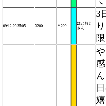
て
3
り
はとおじ
09/12 20:35:05
¥200
￥200
さん
限
や
感
ん
日
嬉