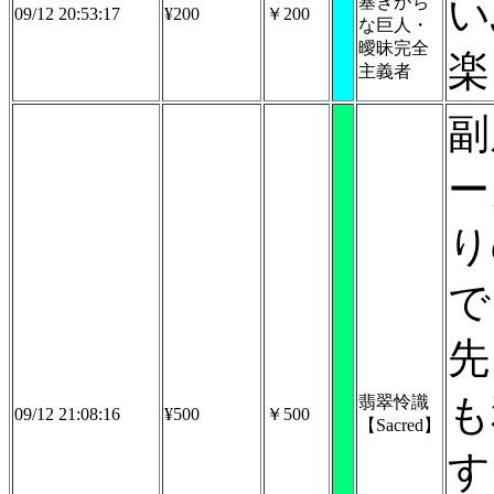
い
塞ぎがち
09/12 20:53:17
¥200
￥200
な巨人・
曖昧完全
楽
主義者
副
ー
り
で
先
も
翡翠怜識
09/12 21:08:16
¥500
￥500
【Sacred】
す