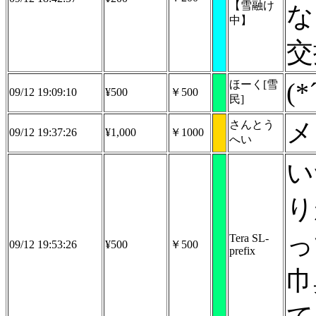
【雪融け
な
中】
交
(*
ほーく[雪
09/12 19:09:10
¥500
￥500
民]
メ
さんとう
09/12 19:37:26
¥1,000
￥1000
へい
い
り
っ
Tera SL-
09/12 19:53:26
¥500
￥500
prefix
巾