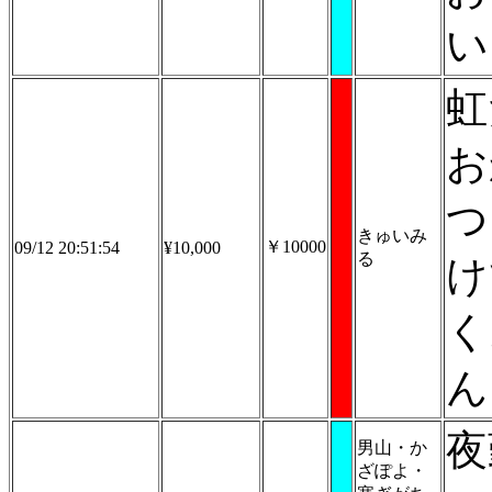
い
虹
お
つ
きゅいみ
￥10000
09/12 20:51:54
¥10,000
る
け
く
ん
夜
男山・か
ざぽよ・