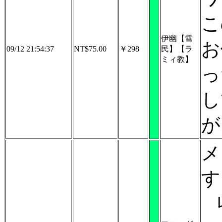
こ
伊幽【雪
お
09/12 21:54:37
NT$75.00
￥298
民】【ラ
ミィ教】
っ
し
が
メ
す