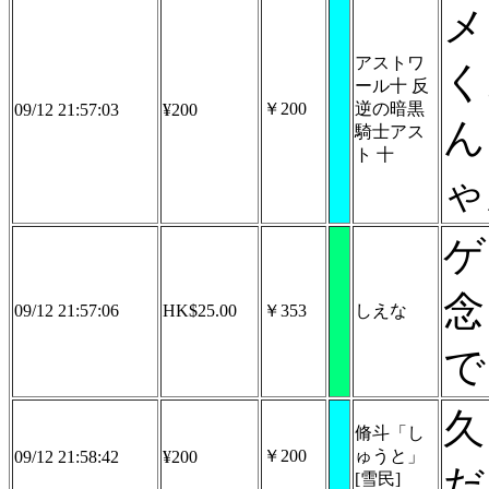
メ
アストワ
く
ール十 反
￥200
逆の暗黒
09/12 21:57:03
¥200
ん
騎士アス
ト 十
ゃ
ゲ
念
09/12 21:57:06
HK$25.00
￥353
しえな
で
久
脩斗「し
￥200
ゅうと」
09/12 21:58:42
¥200
だ
[雪民]