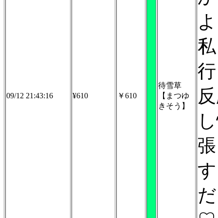
よ
私
行
待雪草
反
09/12 21:43:16
¥610
￥610
【まつゆ
きそう】
し
張
す
だ