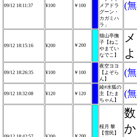
(
09/12 18:11:37
¥100
￥100
メアドラ
グーン・
カガミハ
ラ」
メ
猫山亭撫
子【ねこ
￥200
09/12 18:15:16
¥200
やまてい
よ
なでこ】
夜空ヨヨ
(
09/12 18:26:35
¥100
￥100
【よぞら
ん】
綾#水狐の
(
09/12 18:32:08
¥120
￥120
主【たま
ちゃん】
数
か
桜月 黎
【雪民】
￥200
09/12 18:42:57
¥200