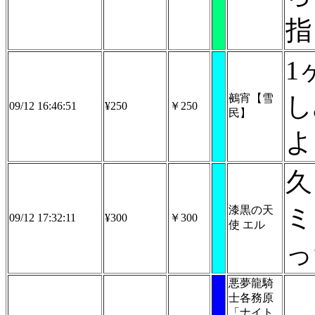
指
1
し
鵺宵【雪
09/12 16:46:51
¥250
￥250
民】
よ
久
ミ
漆黒の天
09/12 17:32:11
¥300
￥300
使 エル
っ
悪夢龍騎
士各務原
「ナイト