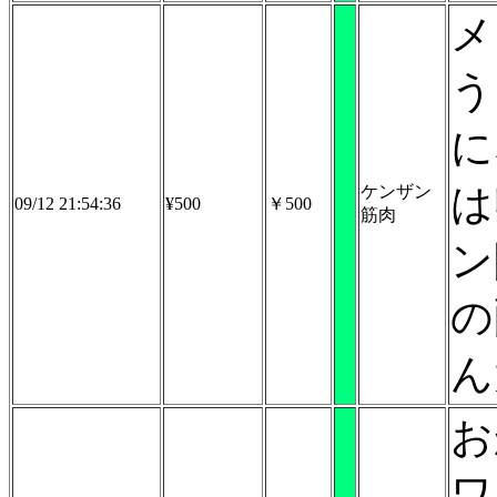
メ
う
に
は
ケンザン
09/12 21:54:36
¥500
￥500
筋肉
ン
の
ん
お
ワ