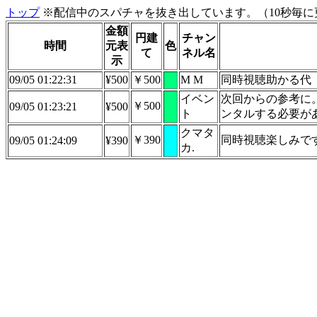
トップ
※配信中のスパチャを抜き出しています。（10秒毎に
金額
円建
チャン
時間
元表
色
て
ネル名
示
09/05 01:22:31
¥500
￥500
M M
同時視聴助かる代
イベン
次回からの参考に
￥500
09/05 01:23:21
¥500
ト
ンタルする必要が
クマタ
￥390
同時視聴楽しみで
09/05 01:24:09
¥390
カ.