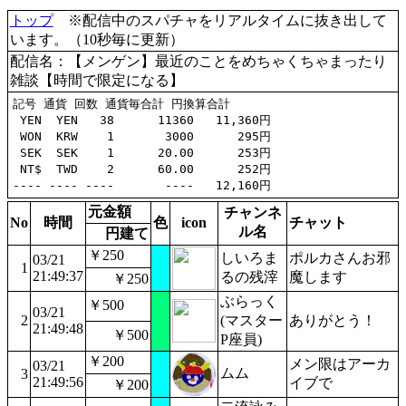
トップ
※配信中のスパチャをリアルタイムに抜き出して
います。（10秒毎に更新）
配信名：【メンゲン】最近のことをめちゃくちゃまったり
雑談【時間で限定になる】
記号 通貨 回数 通貨毎合計 円換算合計

 YEN  YEN   38      11360   11,360円

 WON  KRW    1       3000      295円

 SEK  SEK    1      20.00      253円

 NT$  TWD    2      60.00      252円

元金額
チャンネ
No
時間
色
icon
チャット
ル名
円建て
￥250
しいろま
ポルカさんお邪
03/21
1
21:49:37
るの残滓
魔します
￥250
ぶらっく
￥500
03/21
2
(マスター
ありがとう！
21:49:48
￥500
P座員)
￥200
メン限はアーカ
03/21
ムム
3
21:49:56
イブで
￥200