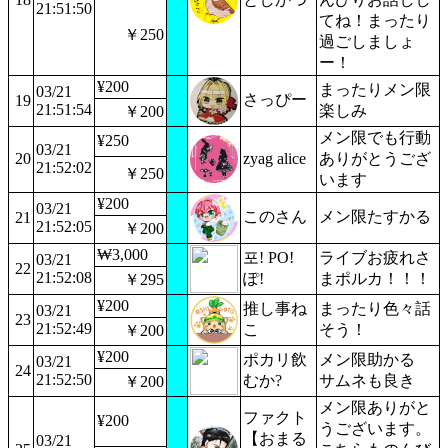
21:51:50
てね！まったり
￥250
過ごしましょ
ー！
¥200
まったりメン限
03/21
さっぴー
19
21:51:54
楽しみ
￥200
メン限でも行動
¥250
03/21
20
zyag alice
ありがとうござ
21:52:02
￥250
います
¥200
03/21
このさん
メン限たすかる
21
21:52:05
￥200
₩3,000
포! PO!
ライブお疲れさ
03/21
22
21:52:08
ぽ!
まポルカ！！！
￥295
¥200
推し事ね
まったり色々話
03/21
23
21:52:49
こ
そう！
￥200
¥200
ポカリ飲
メン限助かる
03/21
24
21:52:50
むか?
サムネも良き
￥200
メン限ありがと
ファクト
¥200
うございます。
【おまる
03/21