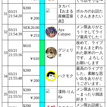
くり話そうな〜
タカバ
¥200
【おまる
ポルカのお話た
03/21
31
21:54:20
座幽霊座
くさんききたい
￥200
員】
メン限ありがと
SEK20.00
03/21
Aya
32
う！そしてライ
21:54:39
Calypso
￥253
ブ最高でした！
改めて、ライブ
¥610
でまんまと釣ら
グジェリ
03/21
33
れた新米の一人
21:55:16
オ
です。 よろしく
￥610
お願いします
最高のライブで
¥200
した。素敵な思
03/21
ハクモク
34
21:55:48
い出をありがと
￥200
うございます。
メン限ありがと
¥200
凜袮-りん
03/21
35
～まったり雑談
21:55:51
ね-
￥200
好き！
メン限お話嬉し
¥200