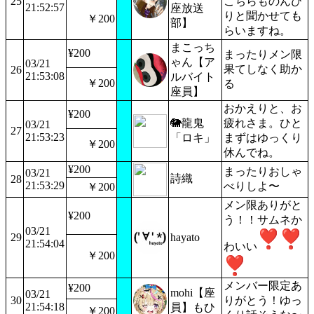
25
こちらものんび
21:52:57
座放送
りと聞かせても
￥200
部】
らいますね。
まこっち
¥200
まったりメン限
ゃん【ア
03/21
果てしなく助か
26
21:53:08
ルバイト
￥200
る
座員】
おかえりと、お
¥200
🐘龍鬼
疲れさま。ひと
03/21
27
21:53:23
「ロキ」
まずはゆっくり
￥200
休んでね。
¥200
まったりおしゃ
03/21
詩織
28
21:53:29
べりしよ〜
￥200
メン限ありがと
¥200
う！！サムネか
03/21
29
hayato
21:54:04
わいい
￥200
メンバー限定あ
¥200
mohi【座
03/21
30
りがとう！ゆっ
21:54:18
員】もひ
￥200