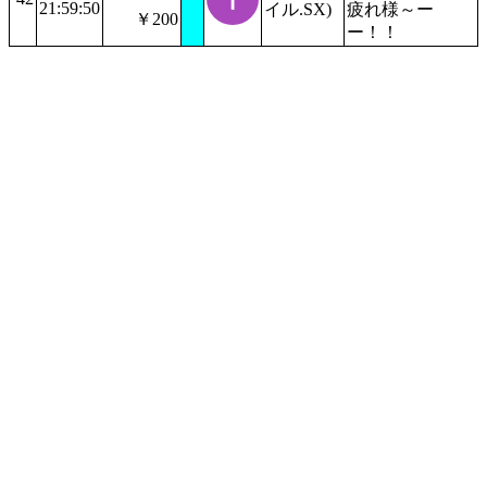
21:59:50
イル.SX)
疲れ様～ー
￥200
ー！！