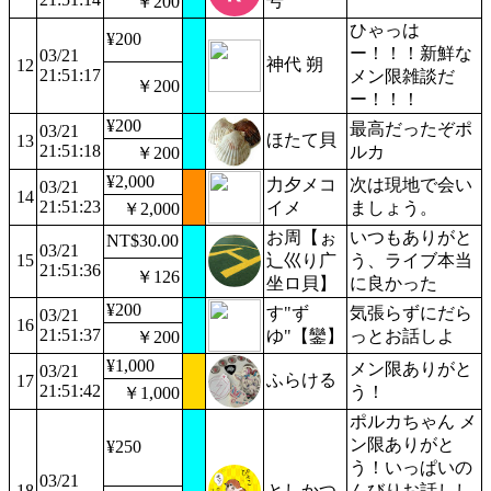
号
￥200
ひゃっは
¥200
ー！！！新鮮な
03/21
神代 朔
12
21:51:17
メン限雑談だ
￥200
ー！！！
¥200
最高だったぞポ
03/21
ほたて貝
13
21:51:18
ルカ
￥200
¥2,000
力夕メコ
次は現地で会い
03/21
14
21:51:23
イメ
ましょう。
￥2,000
お周【ぉ
いつもありがと
NT$30.00
03/21
15
辶巛り广
う、ライブ本当
21:51:36
￥126
坐ロ貝】
に良かった
¥200
す"ず
気張らずにだら
03/21
16
21:51:37
ゆ"【鑾】
っとお話しよ
￥200
¥1,000
メン限ありがと
03/21
ふらける
17
21:51:42
う！
￥1,000
ポルカちゃん メ
ン限ありがと
¥250
う！いっぱいの
03/21
18
としかつ
んびりお話しし