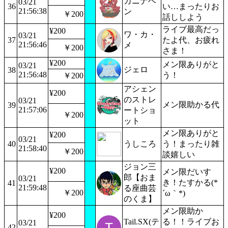
カニナベ
03/21
36
い…まったりお
21:56:38
ン
￥200
話ししよう
ライブ最高だっ
¥200
ワ・カ・
03/21
37
たよ代、お疲れ
21:56:46
メ
￥200
さま！
¥200
メン限ありがと
03/21
ジェロ
38
21:56:48
う！
￥200
アシェン
¥200
のストレ
03/21
メン限助かる代
39
21:57:06
ートショ
￥200
ット
メン限ありがと
¥200
03/21
40
うしころ
う！まったり雑
21:58:40
￥200
談嬉しい
ジョン三
¥200
メン限だいす
郎【おま
03/21
き！たすかる(*
41
21:59:48
る座曲芸
￥200
´ω｀*)
のくま】
メン限助か
¥200
Tail.SX(テ
る！！ライブお
03/21
42