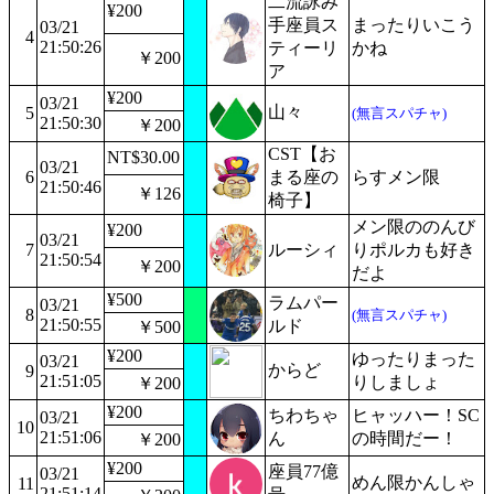
二流詠み
¥200
手座員ス
まったりいこう
03/21
4
21:50:26
ティーリ
かね
￥200
ア
¥200
03/21
山々
5
(無言スパチャ)
21:50:30
￥200
CST【お
NT$30.00
03/21
6
まる座の
らすメン限
21:50:46
￥126
椅子】
メン限ののんび
¥200
03/21
7
ルーシィ
りポルカも好き
21:50:54
￥200
だよ
¥500
ラムパー
03/21
8
(無言スパチャ)
21:50:55
ルド
￥500
¥200
ゆったりまった
03/21
からど
9
21:51:05
りしましょ
￥200
¥200
ちわちゃ
ヒャッハー！SC
03/21
10
21:51:06
ん
の時間だー！
￥200
¥200
座員77億
03/21
めん限かんしゃ
11
21:51:14