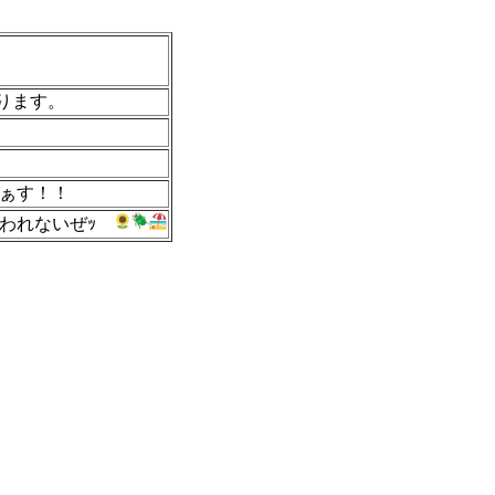
ります。
ぁす！！
おわれないぜｯ