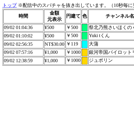
トップ
※配信中のスパチャを抜き出しています。（10秒毎に
金額
時間
円建て
色
チャンネル
元表示
09/02 01:04:36
¥500
￥500
祭北乃熊さいほくの
￥500
Yuki tくん
09/02 01:10:02
¥500
￥119
大蒲
09/02 02:56:35
NT$30.00
09/02 07:57:16
¥1,000
￥1000
銀河帝国パイロット
￥1000
ジュポリン
09/02 12:38:59
¥1,000