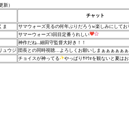
更新）
名
チャット
くま
サマウォーズ見るの何年ぶりだろうw楽しみにしてお
サマーウォーズ3回目定番うれしい
神作だね...細田守監督大好き！！
リュウジ
団長との同時視聴…よろしくお願いしまぁぁぁぁぁぁ
チョイスが神ってる
やっぱりｻﾏｳｫを観ないと夏は