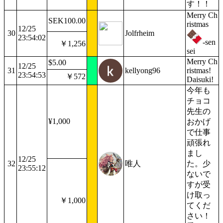
す！！
Merry Ch
SEK100.00
ristmas
12/25
30
Jolfrheim
23:54:02
-sen
￥1,256
sei
Merry Ch
$5.00
12/25
31
kellyong96
ristmas!
23:54:53
￥572
Daisuki!
今年も
チョコ
先生の
¥1,000
おかげ
で仕事
頑張れ
まし
12/25
32
唯人
た。少
23:55:12
ないで
すが受
け取っ
￥1,000
てくだ
さい！