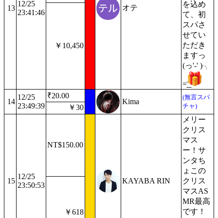
12/25
を込め
オテ
13
23:41:46
て、初
スパさ
せてい
ただき
￥10,450
ますっ
(っ'-' )╮
=͟͟͞
₹20.00
12/25
(無言スパ
14
Kima
23:49:39
チャ)
￥30
メリー
クリス
マス
NT$150.00
ー！サ
ンタち
ょこの
12/25
15
KAYABA RIN
クリス
23:50:53
マスAS
MR最高
です！
￥618