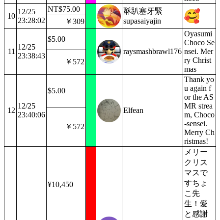
NT$75.00
酥趴塞牙緊
12/25
10
23:28:02
supasaiyajin
￥309
Oyasumi
$5.00
Choco Se
12/25
11
raysmashbrawl176
nsei. Mer
23:38:43
ry Christ
￥572
mas
Thank yo
u again f
$5.00
or the AS
12/25
MR strea
12
Elfean
23:40:06
m, Choco
-sensei.
￥572
Merry Ch
ristmas!
メリー
クリス
マスで
すちょ
¥10,450
こ先
生！愛
と感謝