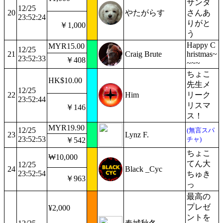
サンタ
12/25
20
やたがらす
さんあ
23:52:24
りがと
￥1,000
う
Happy C
MYR15.00
12/25
21
Craig Brute
hristmas~
23:52:33
￥408
~~~
ちょこ
HK$10.00
先生メ
12/25
22
Him
リーク
23:52:44
リスマ
￥146
ス！
MYR19.90
12/25
(無言スパ
23
Lynz F.
23:52:53
チャ)
￥542
ちょこ
₩10,000
てん大
12/25
24
Black _Cyc
23:52:54
ちゅき
￥963
っ
最高の
プレゼ
¥2,000
ントを