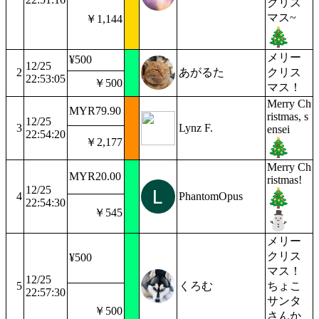
クリス
マス~
￥1,144
メリー
¥500
12/25
2
あがるた
クリス
22:53:05
￥500
マス！
Merry Ch
MYR79.90
ristmas, s
12/25
3
Lynz F.
ensei
22:54:20
￥2,177
Merry Ch
MYR20.00
ristmas!
12/25
4
PhantomOpus
22:54:30
￥545
メリー
クリス
¥500
マス！
12/25
5
くろむ
ちょこ
22:57:30
サンタ
￥500
さんか