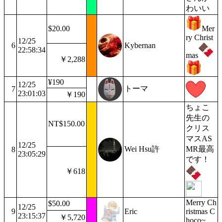
わいい
$20.00
Mer
ry Christ
12/25
6
Kybernan
22:58:34
mas
￥2,288
¥190
12/25
トーマ
7
23:01:03
￥190
ちょこ
先生の
NT$150.00
クリス
マスAS
12/25
Wei Hsu許
MR最高
8
23:05:29
です！
￥618
Merry Ch
$50.00
12/25
9
Eric
ristmas C
23:15:37
￥5,720
hoco~