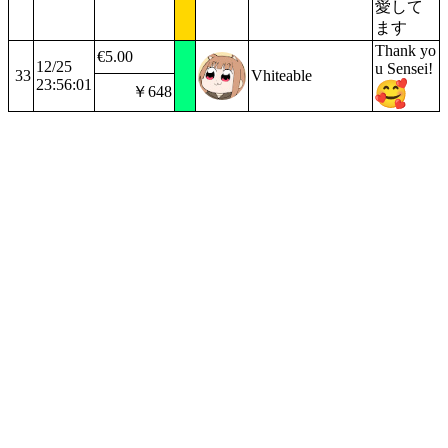
愛して
ます
Thank yo
€5.00
12/25
u Sensei!
33
Vhiteable
23:56:01
￥648