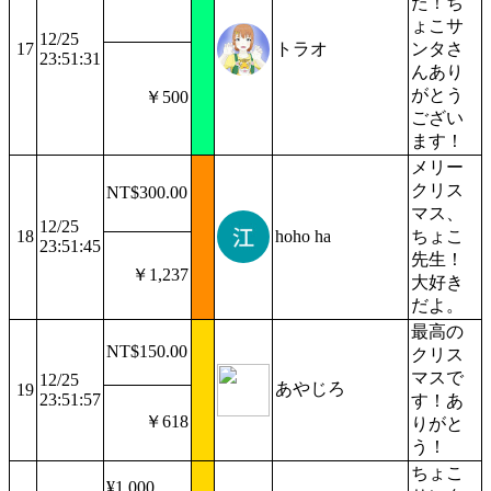
た！ち
ょこサ
12/25
17
トラオ
ンタさ
23:51:31
んあり
がとう
￥500
ござい
ます！
メリー
クリス
NT$300.00
マス、
12/25
18
hoho ha
ちょこ
23:51:45
先生！
￥1,237
大好き
だよ。
最高の
NT$150.00
クリス
マスで
12/25
あやじろ
19
23:51:57
す！あ
￥618
りがと
う！
ちょこ
¥1,000