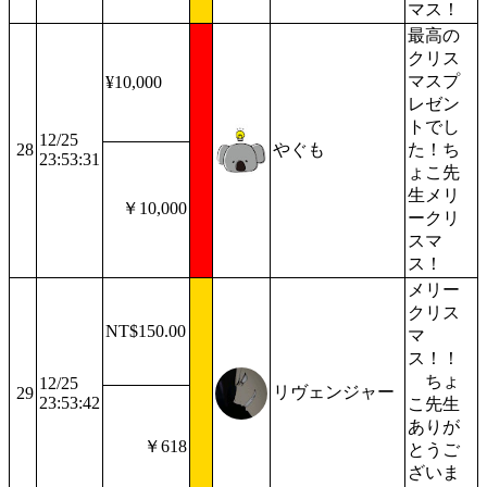
マス！
最高の
クリス
マスプ
¥10,000
レゼン
トでし
12/25
28
やぐも
た！ち
23:53:31
ょこ先
生メリ
￥10,000
ークリ
スマ
ス！
メリー
クリス
NT$150.00
マ
ス！！
ちょ
12/25
リヴェンジャー
29
23:53:42
こ先生
ありが
￥618
とうご
ざいま