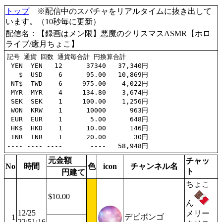
トップ
※配信中のスパチャをリアルタイムに抜き出して
います。（10秒毎に更新）
配信名：【録画はメン限】悪魔のクリスマスASMR【ホロ
ライブ/癒月ちょこ】
記号 通貨 回数 通貨毎合計 円換算合計

 YEN  YEN   12      37340   37,340円

   $  USD    6      95.00   10,869円

 NT$  TWD    6     975.00    4,022円

 MYR  MYR    4     134.80    3,674円

 SEK  SEK    1     100.00    1,256円

 WON  KRW    1      10000      963円

 EUR  EUR    1       5.00      648円

 HK$  HKD    1      10.00      146円

 INR  INR    1      20.00       30円

元金額
チャッ
No
時間
色
icon
チャンネル名
ト
円建て
ちょこ
$10.00
ん
12/25
メリー
デビボンゴ
1
22:51:16