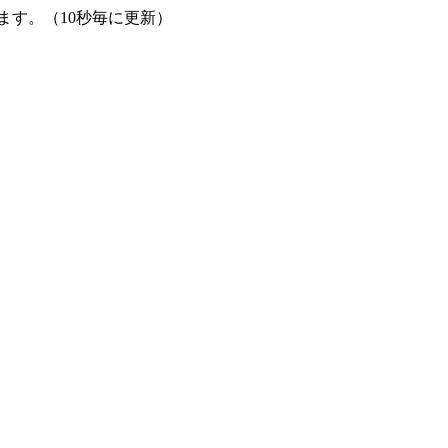
す。（10秒毎に更新）