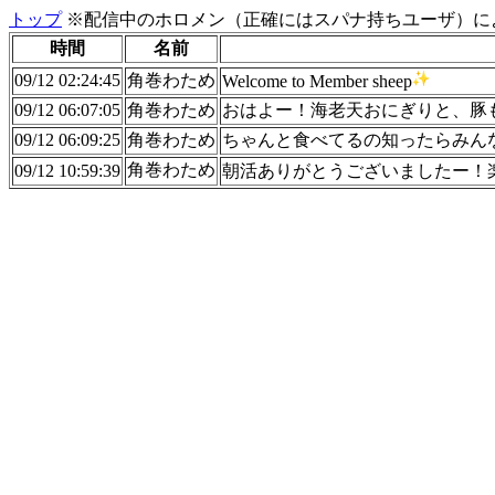
トップ
※配信中のホロメン（正確にはスパナ持ちユーザ）に
時間
名前
09/12 02:24:45
角巻わため
Welcome to Member sheep
09/12 06:07:05
角巻わため
おはよー！海老天おにぎりと、豚
09/12 06:09:25
角巻わため
ちゃんと食べてるの知ったらみん
角巻わため
09/12 10:59:39
朝活ありがとうございましたー！