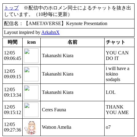
トップ
※配信中のホロメン同士によるチャットを抜き出
しています。（10秒毎に更新）
配信名：【AMETAVERSE】Keynote Presentation
Layout inspired by
ArkahnX
時間
icon
名前
チャット
12/05
YOU CAN
Takanashi Kiara
09:06:45
DO IT
i will have a
12/05
Takanashi Kiara
tokino
09:09:15
sodapls
12/05
Takanashi Kiara
LOL
09:13:34
12/05
THANK
Ceres Fauna
09:15:12
YOU AME
12/05
Watson Amelia
o7
09:27:36