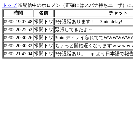
トップ
※配信中のホロメン（正確にはスパナ持ちユーザ）に
時間
名前
チャット
09/02 19:07:48
常闇トワ
3分遅延あります！ 3min delay!
09/02 20:25:52
常闇トワ
緊張してきたよ～
09/02 20:30:26
常闇トワ
3min ディレイ忘れててWWWWWW
09/02 20:30:32
常闇トワ
ちょっと開始遅くなりますｗｗｗｗ
09/02 21:47:04
常闇トワ
3分遅延あり。 rprより日本語で