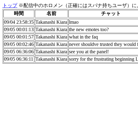
トップ
※配信中のホロメン（正確にはスパナ持ちユーザ）に
時間
名前
チャット
09/04 23:58:35
Takanashi Kiara
lmao
09/05 00:01:13
Takanashi Kiara
the new emotes too?
09/05 00:01:57
Takanashi Kiara
what in the faq
09/05 00:02:46
Takanashi Kiara
never shouldve trusted they would 
09/05 06:36:06
Takanashi Kiara
see you at the panel!
09/05 06:36:11
Takanashi Kiara
sorry for the frustrating beginning