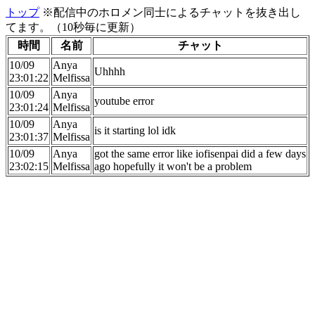
トップ
※配信中のホロメン同士によるチャットを抜き出し
てます。（10秒毎に更新）
時間
名前
チャット
10/09
Anya
Uhhhh
23:01:22
Melfissa
10/09
Anya
youtube error
23:01:24
Melfissa
10/09
Anya
is it starting lol idk
23:01:37
Melfissa
10/09
Anya
got the same error like iofisenpai did a few days
23:02:15
Melfissa
ago hopefully it won't be a problem