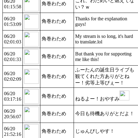
これ、わためいと燃えてな
06/20
角巻わため
01:15:58
い？ｗ
06/20
Thanks for the explanation
角巻わため
01:53:09
guys!
06/20
My stream is so long, it's hard
角巻わため
02:01:03
to translate.lol
06/20
But thank you for supporting
角巻わため
02:01:33
me like this!
ふーたんの誕生日ライブも
06/20
角巻わため
観てくれた方ありがとね
02:02:09
ー！劣等上等ぴぇー！
06/20
角巻わため
ねるよー！おやすみ
03:17:16
06/20
角巻わため
今日も待機ありがとだよ！
20:56:07
06/20
角巻わため
じゅんびしやす！
21:52:16