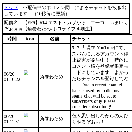
トップ
※配信中のホロメン同士によるチャットを抜き出
しています。（10秒毎に更新）
配信名：【FF9】#14 エスト・ガザから！エーコ！いまいく
ぞぉぉぉ【角巻わため/ホロライブ４期生】
時間
icon
名前
チャット
ｳｰｳｰ！現在 YouTubeにて、
スパムによるアカウント停
止被害が発生中！一時的に
コメント欄を登録者限定モ
ードにしています！よかっ
06/20
角巻わため
たらチャンネル登録してね
01:10:22
～！Due to recent channel
bans caused by malicious
spam, chat will be set to
subscribers-only!Please
consider subscribing!
色々思い出しながらのんび
06/20
角巻わため
01:11:31
りやるぞおお！