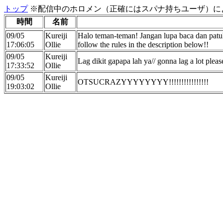
トップ
※配信中のホロメン（正確にはスパナ持ちユーザ）に
時間
名前
09/05
Kureiji
Halo teman-teman! Jangan lupa baca dan patuhi 
17:06:05
Ollie
follow the rules in the description below!!
09/05
Kureiji
Lag dikit gapapa lah ya// gonna lag a lot pleas
17:33:52
Ollie
09/05
Kureiji
OTSUCRAZYYYYYYYY!!!!!!!!!!!!!!!!
19:03:02
Ollie