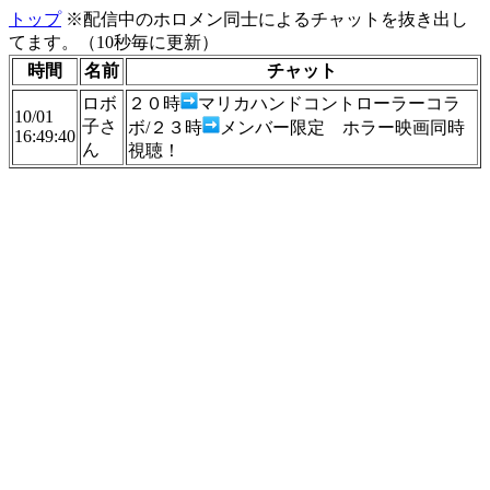
トップ
※配信中のホロメン同士によるチャットを抜き出し
てます。（10秒毎に更新）
時間
名前
チャット
ロボ
２０時
マリカハンドコントローラーコラ
10/01
子さ
ボ/２３時
メンバー限定 ホラー映画同時
16:49:40
ん
視聴！