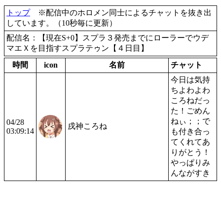
トップ
※配信中のホロメン同士によるチャットを抜き出
しています。（10秒毎に更新）
配信名：【現在S+0】スプラ３発売までにローラーでウデ
マエＸを目指すスプラテゥン【４日目】
時間
icon
名前
チャット
今日は気持
ちよわよわ
ころねだっ
た！ごめん
ねぃ；；で
04/28
戌神ころね
03:09:14
も付き合っ
てくれてあ
りがとう！
やっぱりみ
んながすき