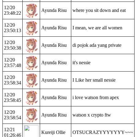
12/20
Ayunda Risu
where you sit down and eat
23:48:22
12/20
Ayunda Risu
I mean, we are all women
23:50:13
12/20
Ayunda Risu
di pojok ada yang private
23:50:38
12/20
Ayunda Risu
it's nessie
23:57:48
12/20
Ayunda Risu
I Like her small nessie
23:58:34
12/20
Ayunda Risu
i love watson from apex
23:58:45
12/20
Ayunda Risu
watson x crypto ftw
23:58:54
12/21
Kureiji Ollie
OTSUCRAZYYYYYYY~~~
01:26:46