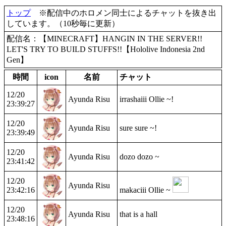
トップ
※配信中のホロメン同士によるチャットを抜き出
しています。（10秒毎に更新）
配信名：【MINECRAFT】HANGIN IN THE SERVER!!
LET'S TRY TO BUILD STUFFS!!【Hololive Indonesia 2nd
Gen】
時間
icon
名前
チャット
12/20
Ayunda Risu
irrashaiii Ollie ~!
23:39:27
12/20
Ayunda Risu
sure sure ~!
23:39:49
12/20
Ayunda Risu
dozo dozo ~
23:41:42
12/20
Ayunda Risu
23:42:16
makaciii Ollie ~
12/20
Ayunda Risu
that is a hall
23:48:16