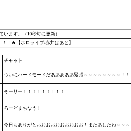
います。（10秒毎に更新）
い！！！🔥【ホロライブ/赤井はあと】
チャット
ついにハードモードだあああああ緊張～～～～～～～～！！
そーりー！！！！！！！！！！
ろーどまちなう！
今日もありがとおおおおおおおおおお！またあしたね～～～