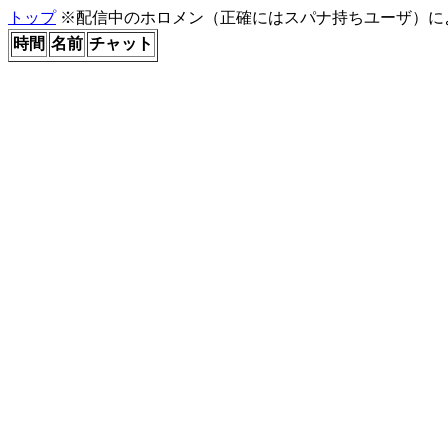
トップ
※配信中のホロメン（正確にはスパナ持ちユーザ）に
時間
名前
チャット