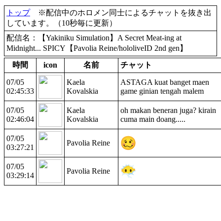
トップ
※配信中のホロメン同士によるチャットを抜き出
しています。（10秒毎に更新）
配信名：【Yakiniku Simulation】A Secret Meat-ing at
Midnight... SPICY【Pavolia Reine/hololiveID 2nd gen】
時間
icon
名前
チャット
07/05
Kaela
ASTAGA kuat banget maen
02:45:33
Kovalskia
game ginian tengah malem
07/05
Kaela
oh makan beneran juga? kirain
02:46:04
Kovalskia
cuma main doang.....
07/05
Pavolia Reine
03:27:21
07/05
Pavolia Reine
03:29:14