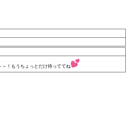
～～！もうちょっとだけ待っててね