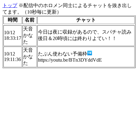
トップ
※配信中のホロメン同士によるチャットを抜き出し
てます。（10秒毎に更新）
時間
名前
チャット
天音
今日は夜に収録があるので、スパチャ読み
10/12
かな
18:33:17
後日＆20時頃には終わりよてい！！
た
天音
10/12
たぶん使わない予備枠
かな
19:11:36
https://youtu.be/BTn3DYddVdE
た