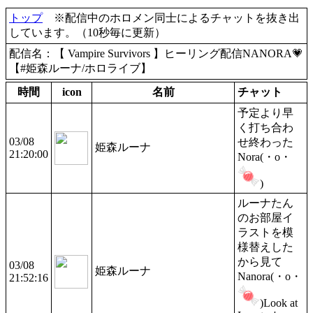
トップ
※配信中のホロメン同士によるチャットを抜き出
しています。（10秒毎に更新）
配信名：【 Vampire Survivors 】ヒーリング配信NANORA💗
【#姫森ルーナ/ホロライブ】
時間
icon
名前
チャット
予定より早
く打ち合わ
03/08
せ終わった
姫森ルーナ
21:20:00
Nora(・o・
)
ルーナたん
のお部屋イ
ラストを模
様替えした
から見て
03/08
姫森ルーナ
Nanora(・o・
21:52:16
)Look at