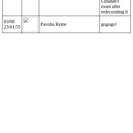
Lunatan's
room after
redecorating it
03/08
Pavolia Reine
gogogo!
23:01:55