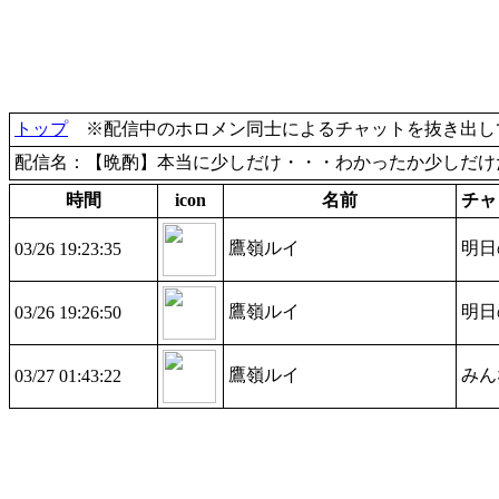
トップ
※配信中のホロメン同士によるチャットを抜き出して
配信名：【晩酌】本当に少しだけ・・・わかったか少しだけ
時間
icon
名前
チャ
鷹嶺ルイ
明日
03/26 19:23:35
鷹嶺ルイ
明日
03/26 19:26:50
鷹嶺ルイ
みん
03/27 01:43:22