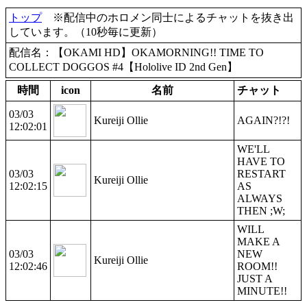
トップ
※配信中のホロメン同士によるチャットを抜き出
しています。（10秒毎に更新）
配信名：【OKAMI HD】OKAMORNING!! TIME TO
COLLECT DOGGOS #4【Hololive ID 2nd Gen】
時間
icon
名前
チャット
03/03
Kureiji Ollie
AGAIN?!?!
12:02:01
WE'LL
HAVE TO
03/03
RESTART
Kureiji Ollie
12:02:15
AS
ALWAYS
THEN ;W;
WILL
MAKE A
03/03
NEW
Kureiji Ollie
12:02:46
ROOM!!
JUST A
MINUTE!!