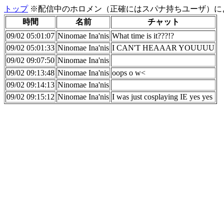
トップ
※配信中のホロメン（正確にはスパナ持ちユーザ）に
時間
名前
チャット
09/02 05:01:07
Ninomae Ina'nis
What time is it???!?
09/02 05:01:33
Ninomae Ina'nis
I CAN'T HEAAAR YOUUUU
09/02 09:07:50
Ninomae Ina'nis
09/02 09:13:48
Ninomae Ina'nis
oops o w<
09/02 09:14:13
Ninomae Ina'nis
09/02 09:15:12
Ninomae Ina'nis
I was just cosplaying IE yes yes