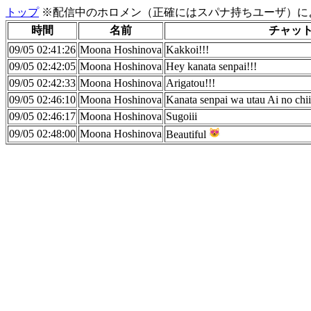
トップ
※配信中のホロメン（正確にはスパナ持ちユーザ）に
時間
名前
チャッ
09/05 02:41:26
Moona Hoshinova
Kakkoi!!!
09/05 02:42:05
Moona Hoshinova
Hey kanata senpai!!!
09/05 02:42:33
Moona Hoshinova
Arigatou!!!
09/05 02:46:10
Moona Hoshinova
Kanata senpai wa utau Ai no chiis
09/05 02:46:17
Moona Hoshinova
Sugoiii
09/05 02:48:00
Moona Hoshinova
Beautiful