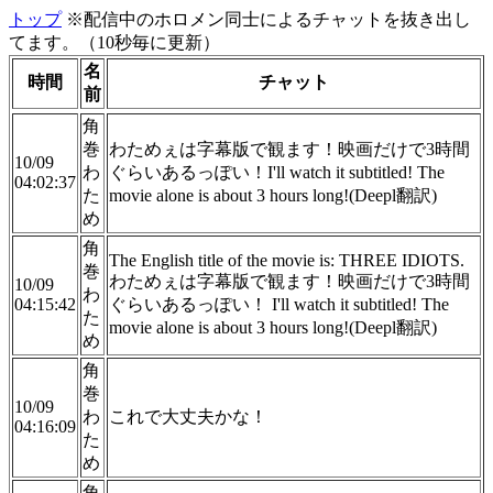
トップ
※配信中のホロメン同士によるチャットを抜き出し
てます。（10秒毎に更新）
名
時間
チャット
前
角
巻
わためぇは字幕版で観ます！映画だけで3時間
10/09
わ
ぐらいあるっぽい！I'll watch it subtitled! The
04:02:37
た
movie alone is about 3 hours long!(Deepl翻訳)
め
角
The English title of the movie is: THREE IDIOTS.
巻
わためぇは字幕版で観ます！映画だけで3時間
10/09
わ
04:15:42
ぐらいあるっぽい！ I'll watch it subtitled! The
た
movie alone is about 3 hours long!(Deepl翻訳)
め
角
巻
10/09
わ
これで大丈夫かな！
04:16:09
た
め
角