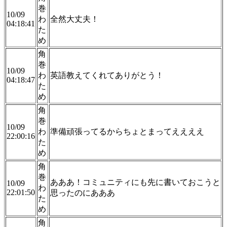
巻
10/09
わ
全然大丈夫！
04:18:41
た
め
角
巻
10/09
わ
英語教えてくれてありがとう！
04:18:47
た
め
角
巻
10/09
わ
準備頑張ってるからちょとまってええええ
22:00:16
た
め
角
巻
あああ！コミュニティにも先に書いておこうと
10/09
わ
22:01:50
思ったのにあああ
た
め
角