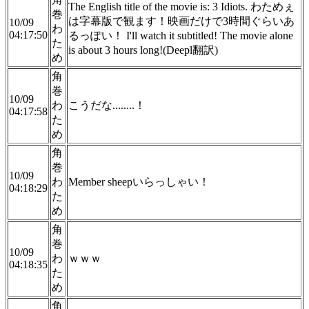
The English title of the movie is: 3 Idiots. わためぇ
巻
は字幕版で観ます！映画だけで3時間ぐらいあ
10/09
わ
04:17:50
るっぽい！ I'll watch it subtitled! The movie alone
た
is about 3 hours long!(Deepl翻訳)
め
角
巻
10/09
わ
こうだな........！
04:17:58
た
め
角
巻
10/09
わ
Member sheepいらっしゃい！
04:18:29
た
め
角
巻
10/09
わ
ｗｗｗ
04:18:35
た
め
角