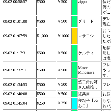
09/02 00:58:57
¥500
￥500
zippo
位だ
俺の
がこ
デレ
￥500
グリード
09/02 01:01:00
¥500
現在
おつ
09/02 01:07:59
¥1,000
￥1000
マサヨシ
した
たが
配信
09/02 01:17:31
¥500
￥500
ケルティ
明し
は塩
フレ
Matori
09/02 01:32:11
¥500
￥500
やっ
Minosawa
す。
悠二@お姉
￥500
フレ
09/02 01:34:53
¥500
さん組推し
09/02 01:40:08
¥500
￥500
紅葉書
お疲
寝起子【ね
ちな
￥250
09/02 01:45:04
¥250
おこ】
ね♪