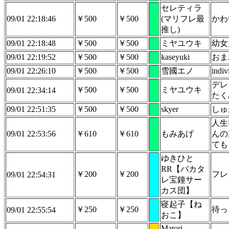
セレティラ
09/01 22:18:46
￥500
￥500
(マリフレ最
かわ
推し)
09/01 22:18:48
￥500
￥500
ミヤユウキ
幼女
09/01 22:19:52
￥500
￥500
kaseyuki
おま
09/01 22:26:10
￥500
￥500
雪國エノ
in
デレ
￥500
￥500
ミヤユウキ
09/01 22:34:14
たく
09/01 22:51:35
￥500
￥500
skyer
しゅ
人生
09/01 22:53:56
￥610
￥610
もみあげ
んの
ても
ゆきひと
RR【バカタ
￥200
￥200
フレ
09/01 22:54:31
レ宝鐘サー
カス団】
寝起子【ね
￥250
￥250
待っ
09/01 22:55:54
おこ】
Matori