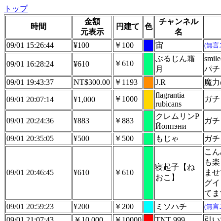
トップ
金額
チャンネル
時間
円建て
色
元表示
名
09/01 15:26:44
¥100
￥100
宙
(無言
ぶるじん霜
sm
￥610
09/01 16:28:24
¥610
月
パチ
09/01 19:43:37
NT$300.00
￥1193
J.R
魔力
flagrantia
￥1000
ガチ
09/01 20:07:14
¥1,000
rubicans
クレムリンP
09/01 20:24:36
¥883
￥883
ガチ
Йоппэни
09/01 20:35:05
¥500
￥500
もじゃ
ガチ
こん
も楽
寝起子【ね
09/01 20:46:45
¥610
￥610
ませ
おこ】
グイ
てま
09/01 20:59:23
¥200
￥200
ミソハチ
(無言
09/01 21:07:43
￥10,000
￥10000
TNT 999
引い