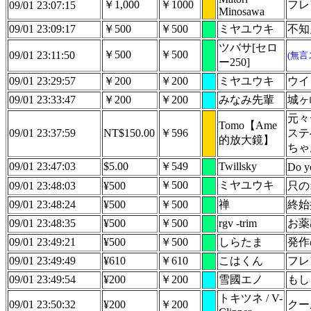
￥1,000
￥1000
フレ
09/01 23:07:15
Minosawa
09/01 23:09:17
￥500
￥500
ミヤユウキ
不知
ツバサ[セロ
￥500
￥500
09/01 23:11:50
(無言
ー250]
09/01 23:29:57
￥200
￥200
ミヤユウキ
ウイ
09/01 23:33:47
￥200
￥200
みなみ先輩
城ヶ
元々
Tomo【Ame
09/01 23:37:59
NT$150.00
￥596
ステ
的放大鏡】
ちゃ
09/01 23:47:03
$5.00
￥549
Twillsky
Do y
￥500
ミヤユウキ
09/01 23:48:03
¥500
只の
09/01 23:48:24
¥500
￥500
禅
終始
09/01 23:48:35
¥500
￥500
rgv -trim
お
09/01 23:49:21
¥500
￥500
しらたま
発作
09/01 23:49:49
¥610
￥610
こはくん
フレ
09/01 23:49:54
¥200
￥200
雪國エノ
もし
トキツネ / V-
09/01 23:50:32
¥200
￥200
クー