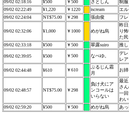
09/02 02:18:16
¥500
￥500
さとしん
制服
09/02 02:22:49
¥1,220
￥1220
iscream
エル
09/02 02:24:04
NT$75.00
￥298
張由俊
フレ
昨日
09/02 02:32:06
¥1,000
￥1000
めがね烏
り怖
た民
09/02 02:33:18
¥500
￥500
翠露suiro
推し
デレ
￥500
なべゆ。
09/02 02:39:05
¥500
レア
ぶるじん霜
￥610
お姉さ
09/02 02:44:48
¥610
月
最近
負け犬にア
さん
09/02 02:48:57
NT$75.00
￥298
ンコールは
一回
いらない
わい
09/02 02:59:20
¥500
￥500
めがね烏
あっ