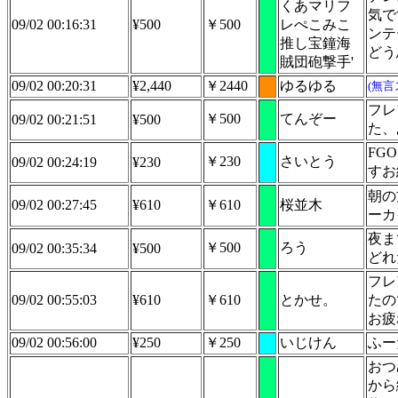
くあマリフ
気で
09/02 00:16:31
¥500
￥500
レぺこみこ
ンテ
推し宝鐘海
どう
賊団砲撃手'
09/02 00:20:31
¥2,440
￥2440
ゆるゆる
(無言
フレ
￥500
てんぞー
09/02 00:21:51
¥500
た、
FG
￥230
さいとう
09/02 00:24:19
¥230
すお
朝の
09/02 00:27:45
¥610
￥610
桜並木
ーカ
夜ま
￥500
ろう
09/02 00:35:34
¥500
どれ
フレ
09/02 00:55:03
¥610
￥610
とかせ。
たの
お疲
09/02 00:56:00
¥250
￥250
いじけん
ふー
おつ
から