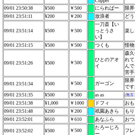
Clipper
09/01 23:50:38
¥500
￥500
にらればー
限界
09/01 23:51:11
¥200
￥200
放浪者
どう
一刀斎【い
09/01 23:51:14
¥500
￥500
っとうさ
楽し
い】
09/01 23:51:15
¥500
￥500
つくも
怪物
森久
ひとのアオ
れて
￥500
09/01 23:51:26
¥500
イ
んで
苦手
限界
￥500
ガーゴン
09/01 23:51:34
¥500
です
09/01 23:51:35
¥500
￥500
as as
(無言
09/01 23:51:38
¥1,000
￥1000
ドフィ
おも
09/01 23:51:48
¥200
￥200
祇園あきら
もり
09/01 23:52:01
¥610
￥610
あなふら
おつ
たろーじろ
￥500
フレ
09/01 23:52:02
¥500
ー