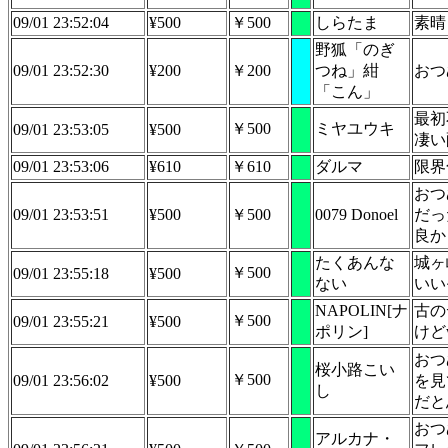
09/01 23:52:04
¥500
￥500
しらたま
素晴
野狐「のぎ
09/01 23:52:30
¥200
￥200
つね」紺
おつ
「こん」
最初
￥500
ミヤユウキ
09/01 23:53:05
¥500
凄い
09/01 23:53:06
¥610
￥610
ダルマ
限界
おつ
09/01 23:53:51
¥500
￥500
0079 Donoel
だっ
良か
たくあんな
城ヶ
￥500
09/01 23:55:18
¥500
ない
いい
NAPOLIN[ナ
古の
￥500
09/01 23:55:21
¥500
ポリン]
けど
おつ
桜小路こい
￥500
09/01 23:56:02
¥500
を見
し
だと
おつ
アルカナ・