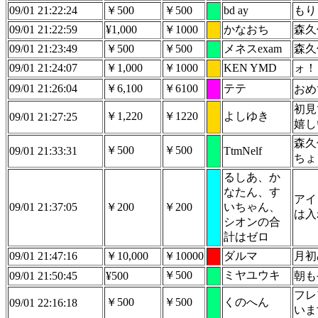
09/01 21:22:24
￥500
￥500
bd ay
もり
09/01 21:22:59
¥1,000
￥1000
かなおち
森久
09/01 21:23:49
￥500
￥500
メネスexam
森久
09/01 21:24:07
￥1,000
￥1000
KEN YMD
ォ！
09/01 21:26:04
￥6,100
￥6100
テテ
おめ
初見
￥1,220
￥1220
よしゆき
09/01 21:27:25
嬉し
森久
￥500
￥500
09/01 21:33:31
TtmNelf
ちょ
るしあ、か
なたん、す
アイ
09/01 21:37:05
￥200
￥200
いちゃん、
は入
シオンの合
計はゼロ
09/01 21:47:16
￥10,000
￥10000
ダルマ
月初
￥500
ミヤユウキ
09/01 21:50:45
¥500
朝も
フレ
￥500
￥500
くのへん
09/01 22:16:18
いま