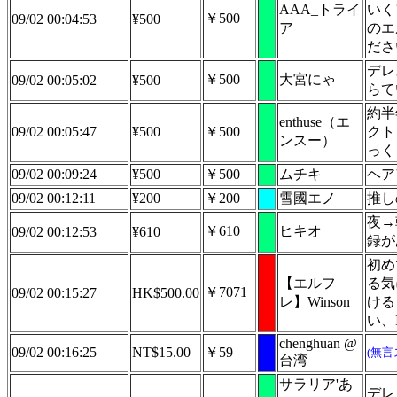
AAA_トライ
いく
￥500
09/02 00:04:53
¥500
ア
のエ
ださ
デレ
￥500
大宮にゃ
09/02 00:05:02
¥500
らて
約半
enthuse（エ
09/02 00:05:47
¥500
￥500
クト
ンスー）
っく
09/02 00:09:24
¥500
￥500
ムチキ
ヘア
09/02 00:12:11
¥200
￥200
雪國エノ
推し
夜→
￥610
ヒキオ
09/02 00:12:53
¥610
録が
初め
【エルフ
る気
￥7071
09/02 00:15:27
HK$500.00
レ】Winson
ける
い、I
chenghuan @
09/02 00:16:25
NT$15.00
￥59
(無言
台湾
サラリア'あ
デレ