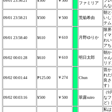
09/01 23:56:21
¥500
￥500
フレ
ファミリア
んな
朝と
09/01 23:58:21
¥500
￥500
荒焔希由
いし
テム
限界
イマ
￥610
月野ゆりか
09/01 23:58:40
¥610
わい
アち
朝か
￥610
明日太郎
09/02 00:01:28
¥610
ゃん
リド
昔か
れた
￥274
09/02 00:01:44
₱125.00
Chun
良さ
す）
（9
09/02 00:03:16
¥500
￥500
翠露suiro
なフ
ど）
私は