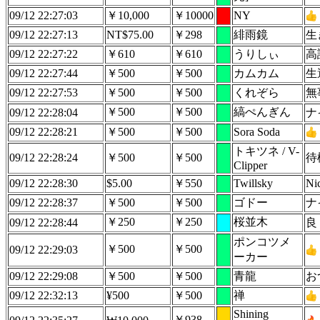
09/12 22:27:03
￥10,000
￥10000
NY
09/12 22:27:13
NT$75.00
￥298
緋雨鏡
生
09/12 22:27:22
￥610
￥610
うりしぃ
高
09/12 22:27:44
￥500
￥500
カムカム
生
09/12 22:27:53
￥500
￥500
くれぞら
無
￥500
￥500
縞ぺんぎん
09/12 22:28:04
ナ
09/12 22:28:21
￥500
￥500
Sora Soda
トキツネ / V-
09/12 22:28:24
￥500
￥500
待
Clipper
09/12 22:28:30
$5.00
￥550
Twillsky
Nic
09/12 22:28:37
￥500
￥500
ゴドー
ナ
￥250
￥250
桜並木
09/12 22:28:44
良
ポンコツメ
￥500
￥500
09/12 22:29:03
ーカー
09/12 22:29:08
￥500
￥500
青龍
お
09/12 22:32:13
¥500
￥500
禅
Shining
￥938