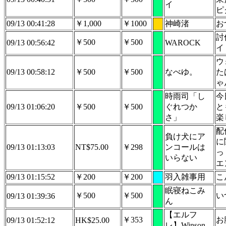
イ
ピ
09/13 00:41:28
￥1,000
￥1000
神崎渚
お
討
￥500
￥500
09/13 00:56:42
WAROCK
イ
ウ
09/13 00:58:12
￥500
￥500
なべゆ。
た
ゃ
時雨司「し
今
09/13 01:06:20
￥500
￥500
ぐれつか
と
さ」
楽
配
負け犬にア
に
09/13 01:13:03
NT$75.00
￥298
ンコールは
っ
いらない
エ
09/13 01:15:52
￥200
￥200
羽入雑事用
こ
眠寝ねこみ
￥500
￥500
い
09/13 01:39:36
ん
【エルフ
￥353
お
09/13 01:52:12
HK$25.00
レ】Winson