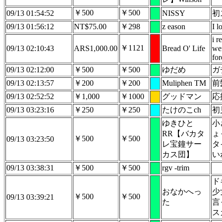
￥500
￥500
09/13 01:54:52
NISSY
初
09/13 01:56:12
NT$75.00
￥298
z eason
I l
i r
￥1121
09/13 02:10:43
ARS1,000.00
Bread O' Life
wer
for
09/13 02:12:00
￥500
￥500
ゆだめ
ガ
09/13 02:13:57
￥200
￥200
Muliphen TM
前
09/13 02:52:52
￥1,000
￥1000
グッドマン
応
09/13 03:23:16
￥250
￥250
たけのこch
初
ゆきひと
小
RR【バカタ
ょ
￥500
￥500
09/13 03:23:50
レ宝鐘サー
タ
カス団】
い
09/13 03:38:31
￥500
￥500
rgv -trim
ド
おなかへっ
少
￥500
￥500
09/13 03:39:21
た
言
ス