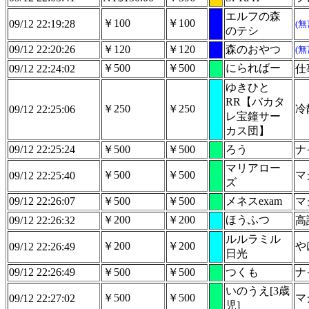
エルフの森
￥100
￥100
09/12 22:19:28
(
のテシ
09/12 22:20:26
￥120
￥120
森のおやつ
(
￥500
￥500
にらればー
09/12 22:24:02
仕
ゆきひと
RR【バカタ
￥250
￥250
冷
09/12 22:25:06
レ宝鐘サー
カス団】
09/12 22:25:24
￥500
￥500
ろう
ナ
マリアロー
￥500
￥500
マ
09/12 22:25:40
ズ
09/12 22:26:07
￥500
￥500
メネスexam
マ
￥200
￥200
ほうふつ
09/12 22:26:32
高
ルルラミル
￥200
￥200
や
09/12 22:26:49
日光
09/12 22:26:49
￥500
￥500
つくも
ナ
いのうえ[3歳
￥500
￥500
マ
09/12 22:27:02
児]