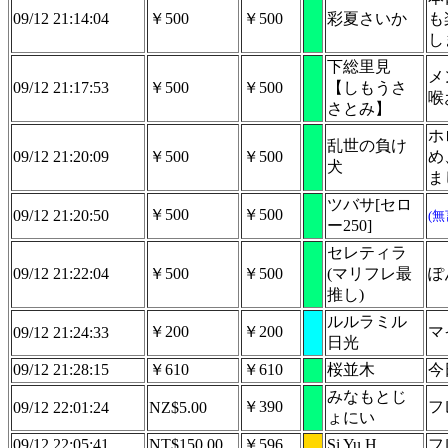
09/12 21:14:04
￥500
￥500
彩夏さいか
も
し
下総里見
メ
09/12 21:17:53
￥500
￥500
【しもうさ
喉
さとみ】
ホ
乱世の負け
09/12 21:20:09
￥500
￥500
め
犬
まし
ツバサ[セロ
￥500
￥500
09/12 21:20:50
(
ー250]
セレティラ
09/12 21:22:04
￥500
￥500
(マリフレ最
ぽ
推し)
ルルラミル
￥200
￥200
マ
09/12 21:24:33
日光
09/12 21:28:15
￥610
￥610
桜並木
今
みなもとじ
￥390
フ
09/12 22:01:24
NZ$5.00
ょにい
09/12 22:05:41
NT$150.00
￥596
Si Yu H
フ