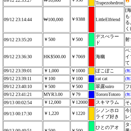
09/12 22:35:27
₩10,000
Trapezohedron
[
も
￥9388
09/12 23:14:44
₩100,000
LittleElfriend
る
く
デスぺラー
￥500
￥500
射
09/12 23:35:20
ド
ペ
09/12 23:36:30
HK$500.00
￥7069
海幽
イ
て
09/12 23:39:01
￥1,000
￥1000
ぽこぽこ
(
09/12 23:39:11
￥100
￥100
cat cat
(
09/12 23:40:10
￥500
￥500
翠露suiro
フ
09/12 23:41:21
MYR3.00
￥79
TororoTotoro
(
￥12,000
￥12000
スキマラム
09/13 00:02:54
そ
シノンホロ
今
￥1,220
￥1220
09/13 00:17:30
ライブ好き
レ
タ
ひとのアオ
09/13 00:40:51
￥500
￥500
果