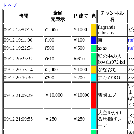
トップ
金額
チャンネル
時間
円建て
色
元表示
名
flagrantia
￥1000
ピ
09/12 18:57:15
¥1,000
rubicans
09/12 19:11:00
¥100
￥100
宙
(
09/12 19:22:54
¥500
￥500
as as
(
壁の中の人
09/12 20:23:32
¥610
￥610
ハ
[xwalls0724x]
09/12 20:53:14
¥1,000
￥1000
かなおち
ハ
09/12 20:56:30
¥200
￥200
アキZERO
ハ
い
ま
￥10,000
￥10000
雪國エノ
09/12 21:09:29
ば
く
大空をかけ
メ
09/12 21:09:55
￥250
￥250
る唐揚げレ
の
モン
本