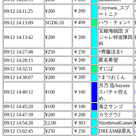
Спутник_スプ
￥200
09/12 14:11:25
¥200
ートニク
￥499
ハウ・チェン†
09/12 14:13:09
SGD6.10
宝鐘海賊団 ダ
09/12 14:13:42
¥200
￥200
ジャレ特攻隊田
科
09/12 14:27:48
¥250
￥250
†齊藤涼太†
￥200
匿名希望
09/12 14:28:15
¥200
￥500
すにば
09/12 14:32:11
¥500
￥200
†まつおくん
09/12 14:38:07
¥200
月乃 迅/hayami
09/12 14:40:12
¥100
￥100
スパチャ控え
め。
09/12 14:45:20
¥100
￥100
海之サンゴ
09/12 14:47:39
¥200
￥200
カラクウ2
09/12 14:54:28
£2.00
￥303
ShortbreadGamer
09/12 15:02:45
¥250
￥250
DREAM緑星丸