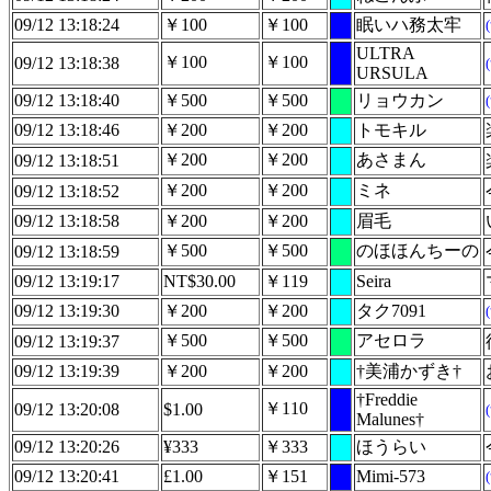
09/12 13:18:24
￥100
￥100
眠いハ務太牢
ULTRA
￥100
￥100
09/12 13:18:38
URSULA
09/12 13:18:40
￥500
￥500
リョウカン
09/12 13:18:46
￥200
￥200
トモキル
￥200
￥200
あさまん
09/12 13:18:51
￥200
￥200
ミネ
09/12 13:18:52
09/12 13:18:58
￥200
￥200
眉毛
￥500
￥500
のほほんちーの
09/12 13:18:59
09/12 13:19:17
NT$30.00
￥119
Seira
09/12 13:19:30
￥200
￥200
タク7091
￥500
￥500
アセロラ
09/12 13:19:37
09/12 13:19:39
￥200
￥200
†美浦かずき†
†Freddie
￥110
09/12 13:20:08
$1.00
Malunes†
09/12 13:20:26
¥333
￥333
ほうらい
09/12 13:20:41
£1.00
￥151
Mimi-573