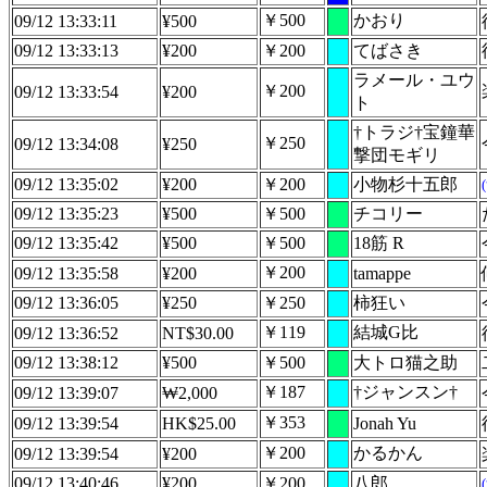
￥500
かおり
09/12 13:33:11
¥500
09/12 13:33:13
¥200
￥200
てばさき
ラメール・ユウ
￥200
09/12 13:33:54
¥200
ト
†トラジ†宝鐘華
￥250
09/12 13:34:08
¥250
撃団モギリ
09/12 13:35:02
¥200
￥200
小物杉十五郎
09/12 13:35:23
¥500
￥500
チコリー
09/12 13:35:42
¥500
￥500
18筋 R
￥200
09/12 13:35:58
¥200
tamappe
09/12 13:36:05
¥250
￥250
柿狂い
￥119
結城G比
09/12 13:36:52
NT$30.00
09/12 13:38:12
¥500
￥500
大トロ猫之助
￥187
†ジャンスン†
09/12 13:39:07
₩2,000
￥353
09/12 13:39:54
HK$25.00
Jonah Yu
￥200
かるかん
09/12 13:39:54
¥200
09/12 13:40:46
¥200
￥200
八郎