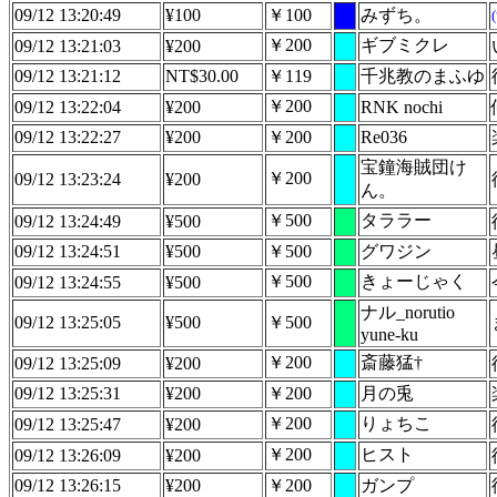
09/12 13:20:49
¥100
￥100
みずち。
￥200
ギブミクレ
09/12 13:21:03
¥200
09/12 13:21:12
NT$30.00
￥119
千兆教のまふゆ
￥200
09/12 13:22:04
¥200
RNK nochi
09/12 13:22:27
¥200
￥200
Re036
宝鐘海賊団け
￥200
09/12 13:23:24
¥200
ん。
￥500
タララー
09/12 13:24:49
¥500
09/12 13:24:51
¥500
￥500
グワジン
￥500
きょーじゃく
09/12 13:24:55
¥500
ナル_norutio
09/12 13:25:05
¥500
￥500
yune-ku
￥200
斎藤猛†
09/12 13:25:09
¥200
09/12 13:25:31
¥200
￥200
月の兎
￥200
りょちこ
09/12 13:25:47
¥200
￥200
ヒスト
09/12 13:26:09
¥200
09/12 13:26:15
¥200
￥200
ガンプ