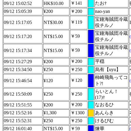
￥141
たお†
09/12 15:02:52
HK$10.00
09/12 15:05:39
¥200
￥200
nao-yan
宝鐘海賊団冷蔵
￥119
09/12 15:17:05
NT$30.00
役チルノ
宝鐘海賊団冷蔵
￥59
09/12 15:17:20
NT$15.00
役チルノ
宝鐘海賊団冷蔵
￥59
09/12 15:17:34
NT$15.00
役チルノ
￥200
平穏
09/12 15:27:29
¥200
09/12 15:34:50
¥250
￥250
烏有【uyu】
柿崎飛鳥ってコ
￥120
09/12 15:46:54
¥120
ト?!
らいとん！
09/12 15:50:09
¥250
￥250
(17)†
￥200
なおるひ
09/12 15:51:55
¥200
09/12 15:52:16
¥1,300
￥1300
あんらき
09/12 15:52:31
¥250
￥250
けるびむ
09/12 16:01:40
NT$15.00
￥59
煉華