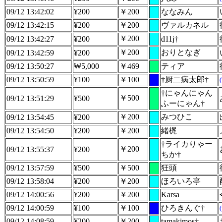
09/12 13:42:02
¥200
￥200
ななみん
09/12 13:42:15
¥200
￥200
ヴァルカネル
￥200
09/12 13:42:27
¥200
d11j†
￥200
おりとなぎ
09/12 13:42:59
¥200
09/12 13:50:27
₩5,000
￥469
ティア
09/12 13:50:59
¥100
￥100
†厨二病太郎†
†にゃんにゃん
￥500
09/12 13:51:29
¥500
ふーにゃん†
￥200
みつひこ
09/12 13:54:45
¥200
09/12 13:54:50
¥200
￥200
緒梶
†ライカりゃー
￥200
09/12 13:55:37
¥200
ちか†
09/12 13:57:59
¥500
￥500
狂頭
09/12 13:58:04
¥200
￥200
ほろいろ亭
09/12 14:00:56
¥200
￥200
Karsa
09/12 14:00:59
¥100
￥100
ひろきんぐ†
09/12 14:08:59
¥200
￥200
tamakimos†