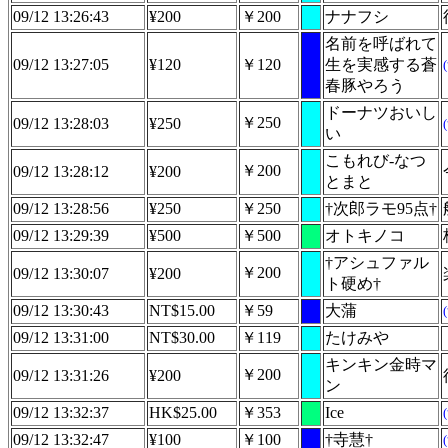
09/12 13:26:43
¥200
￥200
ナナフシ
名前を呼ばれて
09/12 13:27:05
¥120
￥120
生を実感する蒼
春豚やろう
ドーナツおいし
￥250
09/12 13:28:03
¥250
い
こもれび-なつ
￥200
09/12 13:28:12
¥200
とまと
09/12 13:28:56
¥250
￥250
†次郎ラモ95点†
09/12 13:29:39
¥500
￥500
オトキノコ
†アシュファル
￥200
09/12 13:30:07
¥200
ト硬め†
09/12 13:30:43
NT$15.00
￥59
大蒲
09/12 13:31:00
NT$30.00
￥119
たけみや
キンキン金時マ
￥200
09/12 13:31:26
¥200
ン
09/12 13:32:37
HK$25.00
￥353
Ice
09/12 13:32:47
¥100
￥100
†寺慧†