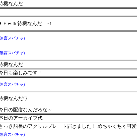
待機なんだ
ICE with 待機なんだ
~!
(無言スパチャ)
(無言スパチャ)
待機なんだ
今日も楽しみです！
(無言スパチャ)
待機なんだワ
今日の配信なんだろな～
本日のアーカイブ代
さっき船長のアクリルプレート届きました！ めちゃくちゃ可愛く
(無言スパチャ)