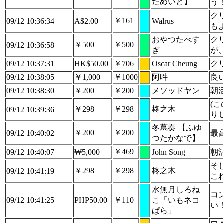
ためいと】
う
ク
￥161
09/12 10:36:34
A$2.00
Walrus
も
おやつたべす
ク
￥500
￥500
09/12 10:36:58
ぎ
が
09/12 10:37:31
HK$50.00
￥706
Oscar Cheung
ク
09/12 10:38:05
￥1,000
￥1000
阿吽
良
09/12 10:38:30
￥200
￥200
メソッドヤン
朝
(
￥298
￥298
柊之木
09/12 10:39:36
り
冬蔦奏 【ふゆ
￥200
￥200
09/12 10:40:02
最
つたかなで】
￥469
09/12 10:40:07
₩5,000
John Song
朝
そ
￥298
￥298
柊之木
09/12 10:41:19
こ
水無月しろね
コ
09/12 10:41:25
PHP50.00
￥110
こ「いもネコ
い
ぱら」