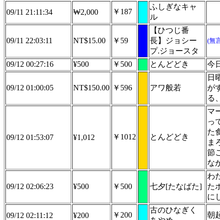
ふしぎなキャ
￥187
09/11 21:11:34
₩2,000
ル
【ひつじ番
09/11 22:03:11
NT$15.00
￥59
長】ジョシー
(無
プ.ジョースタ
09/12 00:27:16
¥500
￥500
とんどどき
今
日
09/12 01:00:05
NT$150.00
￥596
アワ般若
が
る
マ
っ
た
￥1012
とんどどき
09/12 01:53:07
¥1,012
ま
節
な
わ
09/12 02:06:23
¥500
￥500
七夕[たなばた]
た
に
古のひなぎく
￥200
朝
09/12 02:11:12
¥200