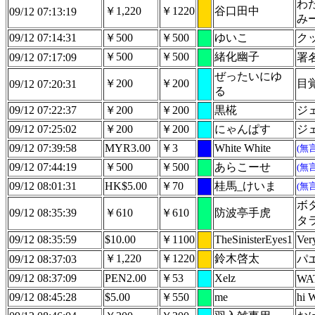
わ
￥1,220
￥1220
谷口田中
09/12 07:13:19
み
09/12 07:14:31
￥500
￥500
ゆいこ
ク
￥500
￥500
緒化幽子
09/12 07:17:09
署
ぜったいにゆ
￥200
￥200
目
09/12 07:20:31
る
09/12 07:22:37
￥200
￥200
黒椛
ジ
09/12 07:25:02
￥200
￥200
にゃんぱす
ジ
09/12 07:39:58
MYR3.00
￥3
White White
(無
09/12 07:44:19
￥500
￥500
あらこーせ
(無
09/12 08:01:31
HK$5.00
￥70
桂馬_けいま
(無
ボ
09/12 08:35:39
￥610
￥610
防波亭手虎
タ
09/12 08:35:59
$10.00
￥1100
TheSinisterEyes1
Very
￥1,220
￥1220
鈴木啓太
09/12 08:37:03
パ
09/12 08:37:09
PEN2.00
￥53
Xelz
WA
09/12 08:45:28
$5.00
￥550
me
hi 