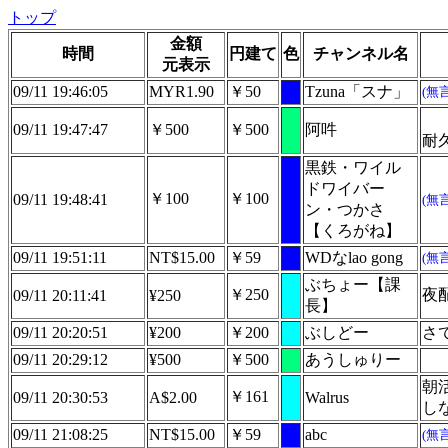
トップ
金額
時間
円建て
色
チャンネル名
元表示
09/11 19:46:05
MYR1.90
￥50
Tzuna「スナ」
(無
09/11 19:47:47
￥500
￥500
阿吽
耐
黒鉄・ワイル
ドワイバー
￥100
￥100
09/11 19:48:41
(無
ン・つかさ
【くろがね】
09/11 19:51:11
NT$15.00
￥59
WDなlao gong
(無
ぶちょー【課
￥250
夜
09/11 20:11:41
¥250
長】
09/11 20:20:51
¥200
￥200
ぶしどー
さ
09/11 20:29:12
¥500
￥500
あうしゅりー
朝
￥161
09/11 20:30:53
A$2.00
Walrus
し
09/11 21:08:25
NT$15.00
￥59
abc
(無