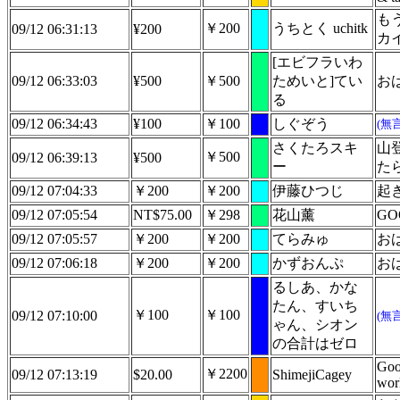
も
￥200
うちとく uchitk
09/12 06:31:13
¥200
カ
[エビフラいわ
09/12 06:33:03
¥500
￥500
ためいと]てい
お
る
09/12 06:34:43
¥100
￥100
しぐぞう
(無
さくたろスキ
山
￥500
09/12 06:39:13
¥500
ー
た
09/12 07:04:33
￥200
￥200
伊藤ひつじ
起
09/12 07:05:54
NT$75.00
￥298
花山薰
GO
09/12 07:05:57
￥200
￥200
てらみゅ
お
09/12 07:06:18
￥200
￥200
かずおんぷ
お
るしあ、かな
たん、すいち
￥100
￥100
09/12 07:10:00
(無
ゃん、シオン
の合計はゼロ
Goo
￥2200
09/12 07:13:19
$20.00
ShimejiCagey
wor