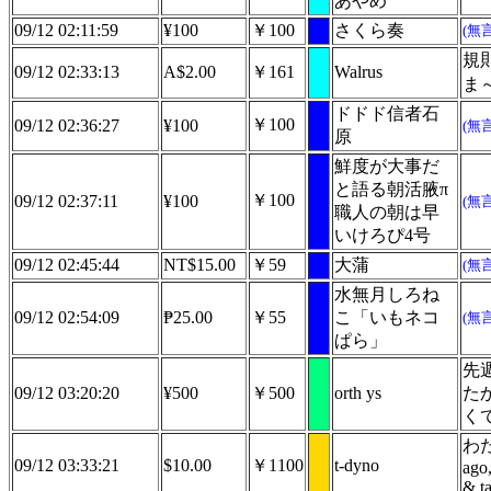
あやめ
09/12 02:11:59
¥100
￥100
さくら奏
(無
規
09/12 02:33:13
A$2.00
￥161
Walrus
ま
ドドド信者石
￥100
09/12 02:36:27
¥100
(無
原
鮮度が大事だ
と語る朝活腋π
￥100
09/12 02:37:11
¥100
(無
職人の朝は早
いけろぴ4号
09/12 02:45:44
NT$15.00
￥59
大蒲
(無
水無月しろね
09/12 02:54:09
₱25.00
￥55
こ「いもネコ
(無
ぱら」
先
09/12 03:20:20
¥500
￥500
orth ys
た
く
わた
09/12 03:33:21
$10.00
￥1100
t-dyno
ago,
& ta