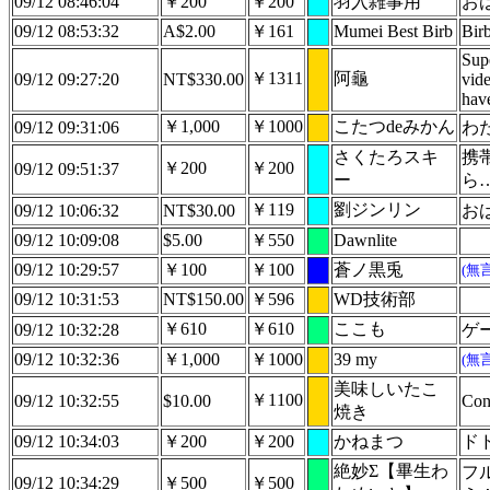
09/12 08:46:04
￥200
￥200
羽入雑事用
お
09/12 08:53:32
A$2.00
￥161
Mumei Best Birb
Bir
Sup
￥1311
阿龜
09/12 09:27:20
NT$330.00
vide
have
￥1,000
￥1000
こたつdeみかん
09/12 09:31:06
わ
さくたろスキ
携
￥200
￥200
09/12 09:51:37
ー
ら
￥119
劉ジンリン
09/12 10:06:32
NT$30.00
お
09/12 10:09:08
$5.00
￥550
Dawnlite
09/12 10:29:57
￥100
￥100
蒼ノ黒兎
(無
09/12 10:31:53
NT$150.00
￥596
WD技術部
￥610
￥610
ここも
09/12 10:32:28
ゲ
09/12 10:32:36
￥1,000
￥1000
39 my
(無
美味しいたこ
￥1100
09/12 10:32:55
$10.00
Con
焼き
09/12 10:34:03
￥200
￥200
かねまつ
ド
絶妙Σ【畢生わ
フ
09/12 10:34:29
￥500
￥500