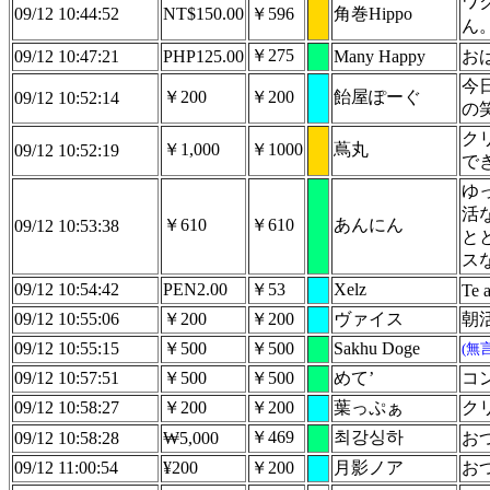
ワ
09/12 10:44:52
NT$150.00
￥596
角巻Hippo
ん
￥275
09/12 10:47:21
PHP125.00
Many Happy
お
今
￥200
￥200
飴屋ぽーぐ
09/12 10:52:14
の
ク
￥1,000
￥1000
蔦丸
09/12 10:52:19
で
ゆ
活
￥610
￥610
あんにん
09/12 10:53:38
と
ス
09/12 10:54:42
PEN2.00
￥53
Xelz
Te 
09/12 10:55:06
￥200
￥200
ヴァイス
朝
09/12 10:55:15
￥500
￥500
Sakhu Doge
(無
09/12 10:57:51
￥500
￥500
めて’
コ
09/12 10:58:27
￥200
￥200
葉っぷぁ
ク
￥469
최강싱하
09/12 10:58:28
₩5,000
お
09/12 11:00:54
¥200
￥200
月影ノア
お