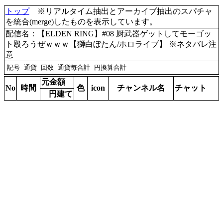
トップ
※リアルタイム抽出とアーカイブ抽出のスパチャ
を統合(merge)したものを表示しています。
配信名：【ELDEN RING】#08 厨武器ゲットしてモーゴッ
ト殴ろうぜｗｗｗ【獅白ぼたん/ホロライブ】 ※ネタバレ注
意
元金額
No
時間
色
icon
チャンネル名
チャット
円建て