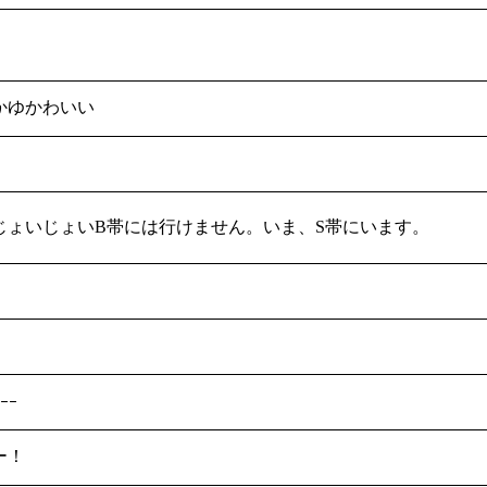
かゆかわいい
じょいじょいB帯には行けません。いま、S帯にいます。
！
ｰｰ
ー！