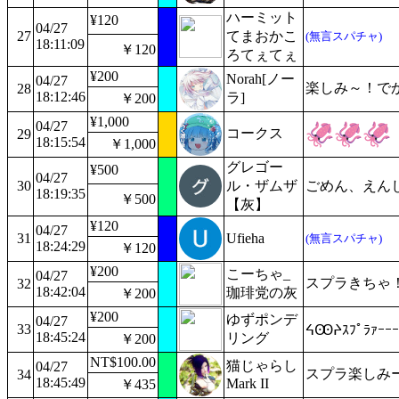
ハーミット
¥120
04/27
27
てまおかこ
(無言スパチャ)
18:11:09
￥120
ろてぇてぇ
¥200
Norah[ノー
04/27
楽しみ～！で
28
18:12:46
ラ]
￥200
¥1,000
04/27
コークス
29
18:15:54
￥1,000
グレゴー
¥500
04/27
30
ル・ザムザ
ごめん、えん
18:19:35
￥500
【灰】
¥120
04/27
31
Ufieha
(無言スパチャ)
18:24:29
￥120
¥200
こーちゃ_
04/27
スプラきちゃ
32
18:42:04
珈琲党の灰
￥200
¥200
ゆずポンデ
04/27
33
‎⁦ᔦꙬᔨｽﾌﾟﾗｧｰｰｰ
18:45:24
リング
￥200
NT$100.00
猫じゃらし
04/27
スプラ楽しみ
34
18:45:49
Mark II
￥435