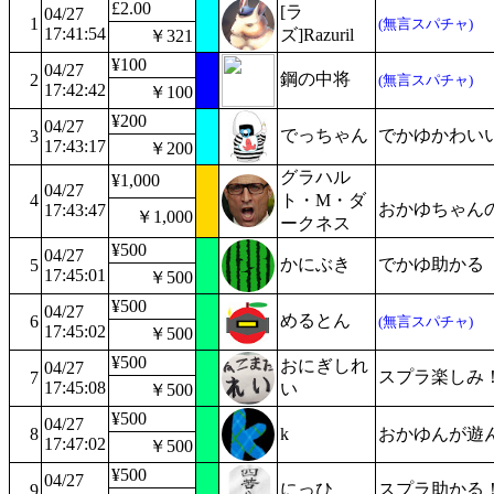
£2.00
[ラ
04/27
1
(無言スパチャ)
17:41:54
ズ]Razuril
￥321
¥100
04/27
鋼の中将
2
(無言スパチャ)
17:42:42
￥100
¥200
04/27
でっちゃん
でかゆかわい
3
17:43:17
￥200
グラハル
¥1,000
04/27
4
ト・M・ダ
おかゆちゃん
17:43:47
￥1,000
ークネス
¥500
04/27
かにぶき
でかゆ助かる
5
17:45:01
￥500
¥500
04/27
めるとん
6
(無言スパチャ)
17:45:02
￥500
¥500
おにぎしれ
04/27
スプラ楽しみ
7
17:45:08
い
￥500
¥500
04/27
8
k
おかゆんが遊ん
17:47:02
￥500
¥500
04/27
にっひ
スプラ助かる
9