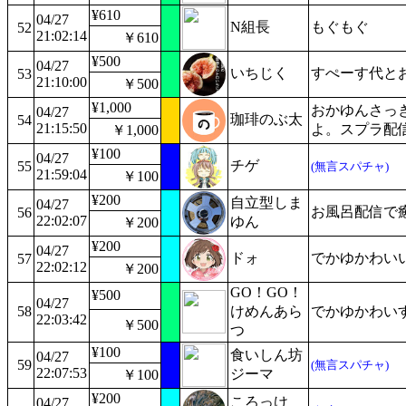
¥610
04/27
N組長
もぐもぐ
52
21:02:14
￥610
¥500
04/27
いちじく
すぺーす代と
53
21:10:00
￥500
¥1,000
おかゆんさっ
04/27
珈琲のぶ太
54
21:15:50
よ。スプラ配
￥1,000
¥100
04/27
チゲ
55
(無言スパチャ)
21:59:04
￥100
¥200
自立型しま
04/27
お風呂配信で
56
22:02:07
ゆん
￥200
¥200
04/27
ドォ
でかゆかわい
57
22:02:12
￥200
GO！GO！
¥500
04/27
58
けめんあら
でかゆかわい
22:03:42
￥500
つ
¥100
食いしん坊
04/27
59
(無言スパチャ)
22:07:53
ジーマ
￥100
¥200
ころっけ
04/27