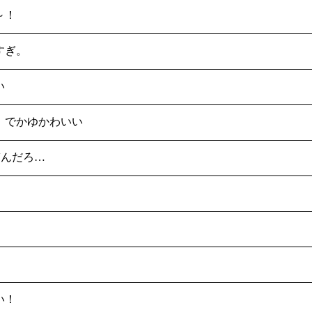
～！
すぎ。
い
！でかゆかわいい
ぎんだろ…
い！