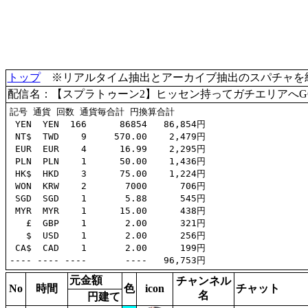
トップ
※リアルタイム抽出とアーカイブ抽出のスパチャを統合(
配信名：【スプラトゥーン2】ヒッセン持ってガチエリアへG
記号 通貨 回数 通貨毎合計 円換算合計

 YEN  YEN  166      86854   86,854円

 NT$  TWD    9     570.00    2,479円

 EUR  EUR    4      16.99    2,295円

 PLN  PLN    1      50.00    1,436円

 HK$  HKD    3      75.00    1,224円

 WON  KRW    2       7000      706円

 SGD  SGD    1       5.88      545円

 MYR  MYR    1      15.00      438円

   £  GBP    1       2.00      321円

   $  USD    1       2.00      256円

 CA$  CAD    1       2.00      199円

元金額
チャンネル
No
時間
色
icon
チャット
名
円建て