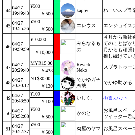
¥500
04/27
わーいスプラ
44
kappy
19:49:43
￥500
¥500
04/27
エレウス
エンジョイス
45
19:55:26
￥500
４月から新社
¥10,000
みらなるも
てのことばか
04/27
46
19:59:59
の
月からも頑張
￥10,000
推し続けていき
MYR15.00
04/27
Reverie
スプラトゥー
47
20:29:40
Neko
￥438
NT$30.00
でかゆガチ
04/27
でかゆ助かる
48
20:30:12
恋勢
￥130
¥100
04/27
いしぐ.
49
(無言スパチャ)
20:48:59
￥100
¥500
お風呂スペー
04/27
かのと
50
20:52:08
ツイッター君
￥500
¥500
04/27
肉屋のヤマ
お風呂スペー
51
20:52:37
￥500