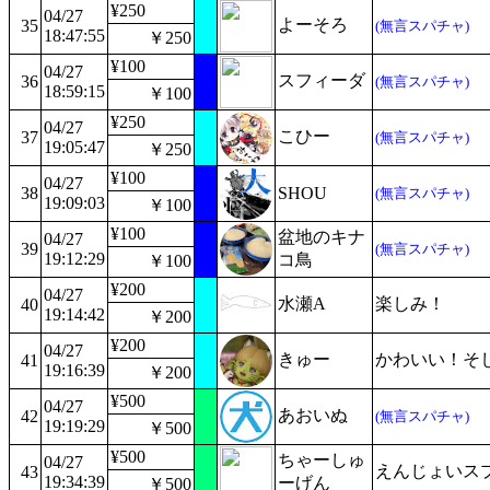
¥250
04/27
よーそろ
35
(無言スパチャ)
18:47:55
￥250
¥100
04/27
スフィーダ
36
(無言スパチャ)
18:59:15
￥100
¥250
04/27
こひー
37
(無言スパチャ)
19:05:47
￥250
¥100
04/27
38
SHOU
(無言スパチャ)
19:09:03
￥100
¥100
盆地のキナ
04/27
39
(無言スパチャ)
19:12:29
コ鳥
￥100
¥200
04/27
水瀬A
楽しみ！
40
19:14:42
￥200
¥200
04/27
きゅー
かわいい！そ
41
19:16:39
￥200
¥500
04/27
あおいぬ
42
(無言スパチャ)
19:19:29
￥500
¥500
ちゃーしゅ
04/27
えんじょいス
43
19:34:39
ーげん
￥500