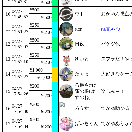
17:47:31
￥500
¥500
04/27
ウト
おかゆん視点
10
17:49:57
￥500
¥250
04/27
11
sion
(無言スパチャ)
17:51:27
￥250
¥500
04/27
日夜
バケツ代
12
17:53:07
￥500
¥250
04/27
ゆいと
スプラだ！や
13
17:53:10
￥250
¥1,000
04/27
たくっ
大好きなゲー
14
17:53:27
￥1,000
ろ過された
¥200
04/27
15
蓮の根[は
楽しみ～！
17:54:26
￥200
すのね]
¥200
04/27
ろうす
でかゆ助かる
16
17:54:30
￥200
¥200
04/27
ぱいちゃん
でかゆありが
17
17:54:34
￥200