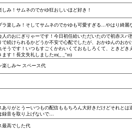
楽しみ！サムネのでかゆ狂おしいほど好き！
プラ楽しみ！そしてサムネのでかゆも可愛すぎる…やはり綺麗
会人のおにぎりゃーです！今日初任給いただいたので初赤スパ
りで続けられるかどうか不安で心配でしたが、おかゆんのおか
れそうです！いつもすごくかわいくておもしろくて、ときどき
ます！長文失礼しましたm(_ _"m)
ン楽しみ〜 スペース代
スありがとうーいつもの配信ももちろん大好きだけどそれとは
は録音を取り上げないで…
ス最高でした代