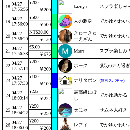
¥200
04/27
スプラ楽しみ
18
kazuya
17:55:56
￥200
¥500
04/27
人の刺身
でかゆかわい
19
17:56:09
￥500
NT$30.00
きゅーきゅ
04/27
でかゆかわい
20
17:56:29
ーえざん
￥130
€5.00
04/27
スプラ楽しみ
21
Marrr
17:56:38
￥675
¥200
04/27
ホーク
(顔が)デカ過
22
17:57:14
￥200
¥100
04/27
ナリタポン
23
(無言スパチャ)
17:57:33
￥100
¥222
最高級にぼ
04/27
でかゆ助かる
24
18:03:14
し
￥222
¥250
04/27
せにゃ
サムネ大好き
25
18:04:22
￥250
¥200
04/27
レフィ
でかゆかわい
26
18:06:06
￥200