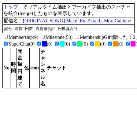
トップ
※リアルタイム抽出とアーカイブ抽出のスパチャ
を統合(merge)したものを表示しています。
配信名：
[ORIGINAL SONG] Make ‘Em Afraid - Mori Calliope
Membership(9)
Milestone(53)
MembershipGift(贈った
SuperChat(0)
(0)
(0)
(0)
(0)
(0)
元
チ
金
ャ
額
時
ン
No
色
icon
チャット
間
ネ
円
ル
建
名
て