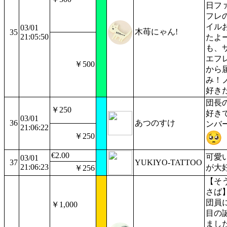
日フ
フレ
イル
03/01
木苺にゃん!
35
21:05:50
たよ
も、
エフ
￥500
から
み！
好き
団長
￥250
好き
03/01
36
あつのすけ
ンバ
21:06:22
￥250
€2.00
可愛
03/01
37
YUKIYO-TATTOO
21:06:23
が大
￥256
【そ
さば
団員
￥1,000
目の
まし