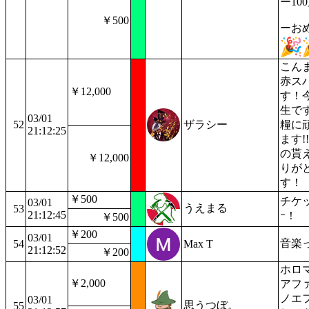
ー10
￥500
ーお
こん
赤ス
￥12,000
す！
生で
03/01
52
ザラシー
糧に
21:12:25
ます!
の貰
￥12,000
りが
す！
￥500
チケッ
03/01
うえまる
53
21:12:45
ｰ！
￥500
￥200
03/01
音楽
54
Max T
21:12:52
￥200
ホロ
￥2,000
アフ
ノエ
03/01
思うつぼ。
55