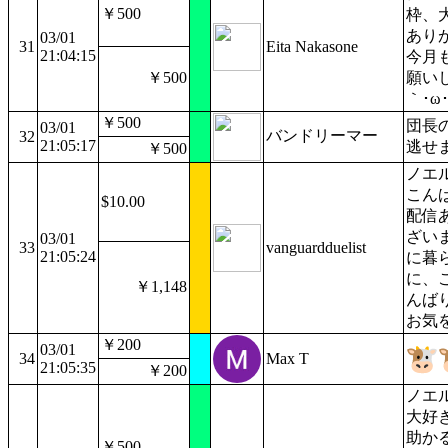
￥500
枠、
あり
03/01
31
Eita Nakasone
21:04:15
今月
￥500
願いし
｀･ω
￥500
団長
03/01
バンドリーマー
32
21:05:17
逃せ
￥500
ノエ
こん
$10.00
配信
ざい
03/01
33
vanguardduelist
21:05:24
に暮
に、
￥1,148
んば
お気
￥200
03/01
34
Max T
21:05:35
￥200
ノエ
大好
助かる！
￥500