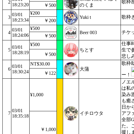
歌枠
2
18:23:20
のくま
￥500
¥200
03/01
歌枠
3
Yuki t
18:23:34
￥200
¥500
03/01
チケ
4
Beer 003
18:24:06
￥500
仕事
¥500
03/01
5
ちとす
生で
18:28:19
￥500
悲し
歌枠
NT$30.00
03/01
6
大蒲
18:30:24
￥122
ー！
ノエ
は私
染み
¥1,000
も癒
日か
03/01
7
イチロウタ
アフ
18:35:18
全部G
た。
￥1,000
援し