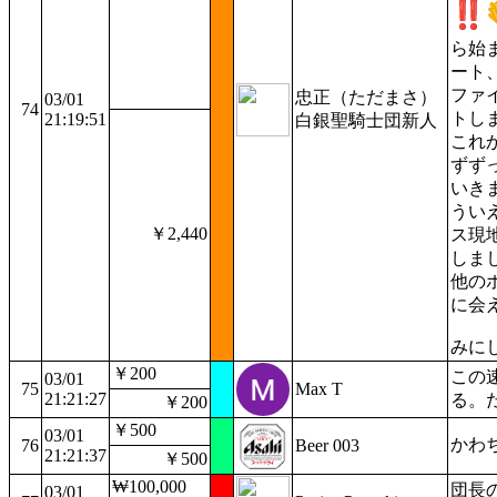
ら始
ート
ファ
忠正（ただまさ）
03/01
74
トしま
21:19:51
白銀聖騎士団新人
これ
ずず
いき
ういえ
￥2,440
ス現
しま
他の
に会
みに
￥200
この
03/01
75
Max T
21:21:27
る。
￥200
￥500
03/01
かわ
76
Beer 003
21:21:37
￥500
₩100,000
団長
03/01