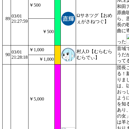
NCE
￥500
和田
原曲
Ωサネツグ【おめ
03/01
89
ら、
21:27:59
ぇがさねつぐ】
長の
曲に
￥500
った
音域
￥1,000
村人D【むらむら
03/01
90
うだ
21:28:18
むらでぃ】
￥1,000
って
団長
る！
りま
は、
おっ
よう
￥5,000
を知
あり
の女
は羊
おり