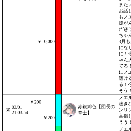
また
お話
もノ
援が
(*´@
ちゃ
￥10,000
3月
にな
に！
ゃん
てる！
にノ
聴け
る！
そう！
ノエ
￥200
聴き
赤銀緋色【団長の
03/01
30
ンリ
21:03:54
拳士】
高揚
￥200
うう
ノエ