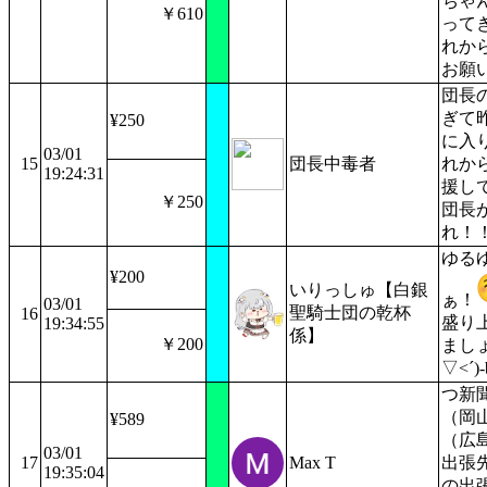
ちゃ
￥610
って
れか
お願
団長
ぎて
¥250
に入
03/01
15
団長中毒者
れか
19:24:31
援し
￥250
団長
れ！
ゆる
¥200
いりっしゅ【白銀
ぁ！
03/01
聖騎士団の乾杯
16
盛り
19:34:55
係】
￥200
ましょ
▽<´)
つ新
（岡
¥589
（広
03/01
17
Max T
出張先
19:35:04
の出