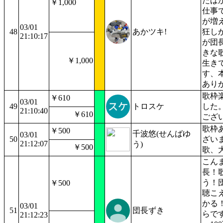
たば
￥1,000
仕事
が増
03/01
48
あかツキ!
狂し
21:10:17
が団
きな
￥1,000
生き
す、
あり
歌枠
￥610
03/01
49
トロスケ
した
21:10:40
￥610
ござ
歌枠
￥500
千波悠(せんばゆ
03/01
50
ざい
21:12:07
う)
￥500
歌、
こん
長！
う！
￥500
聴こ
かる
03/01
51
団長ずき
らで
21:12:23