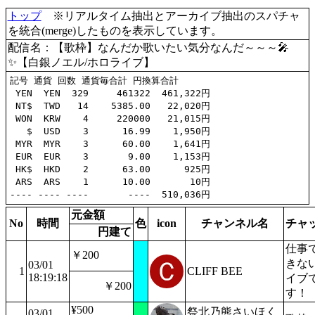
トップ
※リアルタイム抽出とアーカイブ抽出のスパチャ
を統合(merge)したものを表示しています。
配信名：【歌枠】なんだか歌いたい気分なんだ～～～🎤
✨【白銀ノエル/ホロライブ】
記号 通貨 回数 通貨毎合計 円換算合計

 YEN  YEN  329     461322  461,322円

 NT$  TWD   14    5385.00   22,020円

 WON  KRW    4     220000   21,015円

   $  USD    3      16.99    1,950円

 MYR  MYR    3      60.00    1,641円

 EUR  EUR    3       9.00    1,153円

 HK$  HKD    2      63.00      925円

 ARS  ARS    1      10.00       10円

元金額
No
時間
色
icon
チャンネル名
チャ
円建て
仕事
￥200
きな
03/01
1
CLIFF BEE
18:19:18
イブ
￥200
す！
¥500
祭北乃熊さいほく
03/01