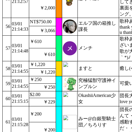
21:12:57
して
￥2,000
裏面
ング
歌枠
NT$750.00
エルフ国の箱推し
03/01
56
thank 
21:14:33
課長
￥3,066
u than
歌枠
￥610
ざい
03/01
メンチ
57
21:14:48
歌が大
￥610
｀*)ﾉ
￥1,220
03/01
ますと
癒し(◦ˉ 
58
21:14:55
￥1,220
￥250
究極猛獣守護神イ
03/01
可愛
59
21:14:55
ンプルン
￥250
$2.00
OkashiiAmerican少
団長大好
03/01
60
21:15:15
女
love y
￥229
団長
￥200
んて
みー@白銀聖騎士
03/01
61
感動
21:15:28
団／ちろりす
だ
￥200