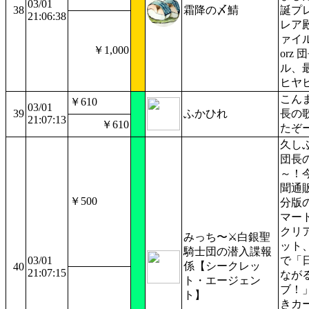
03/01
38
霜降の〆鯖
誕プ
21:06:38
レア
ァイ
￥1,000
orz
ル、
ヒヤ
こん
￥610
03/01
39
ふかひれ
長の
21:07:13
￥610
たぞ
久し
団長
～！
聞通
￥500
分版
マー
クリ
みっち〜⚔️白銀聖
ット
騎士団の潜入諜報
03/01
で「
係【シークレッ
40
21:07:15
なが
ト・エージェン
ブ！
ト】
きカ