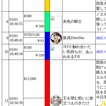
団長
愛し
ノエ
¥500
嬉し
03/01
灰色の騎士
8
18:36:55
張っ
￥500
う( ˶˙º
NT$15.00
03/01
振戍ZhenShu
9
(無言
18:48:41
￥61
ﾌﾚｱと触れ合いた
¥100
03/01
10
い気持ちが、あふ
(無言
18:49:18
￥100
れ出るｱﾌﾛ
団長
郎(*
購入
エル
¥12,000
を、
うに
信を
今日
王を望む戦いに旅
03/01
11
18:50:39
立つえのきだけ