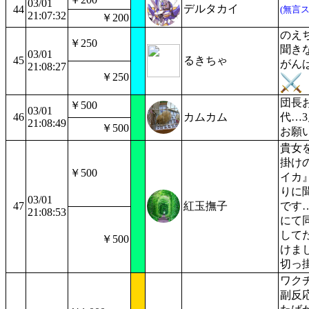
03/01
デルタカイ
44
(無言
21:07:32
￥200
のえ
￥250
聞き
03/01
45
るきちゃ
がん
21:08:27
￥250
団長
￥500
03/01
46
カムカム
代…
21:08:49
￥500
お願
貴女
掛け
￥500
イカ
りに
03/01
47
紅玉撫子
です
21:08:53
にて
して
￥500
けま
切っ
ワク
副反