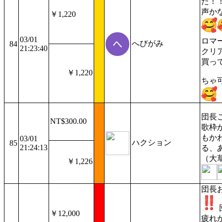
た！
声か
￥1,220
03/01
ロマ
へびがみ
84
21:23:40
クリ
買っ
￥1,220
ちゃ
団長
NT$300.00
歌枠
もか
03/01
ハクション
85
21:24:13
る、
（大
￥1,226
団長
￥12,000
疲れ