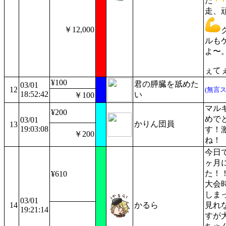
た
走、
￥12,000
ルも
よ〜
ぇて
¥100
君の膵臓を舐めた
03/01
12
(無言
18:52:42
い
￥100
マル
¥200
めで
03/01
かりん団員
13
19:03:08
す！
￥200
ね！
今日
ヶ月
た！
¥610
大会
しま
03/01
14
かるら
見れ
19:21:14
すが