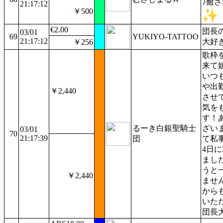
♪癒
21:17:12
￥500
€2.00
団長
03/01
69
YUKIYO-TATTOO
21:17:12
大好
￥256
歌枠
来て
いつ
や出
￥2,440
させ
気を
す！
るーき白銀聖騎士
ざい
03/01
70
21:17:39
団
て私
4日に
まし
うと
￥2,440
ませ
から
いた
団長