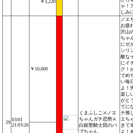
￥1,220
ゃ！
しみ
ノエ
お疲
沢山
ちゃ
にゼ
ンリ
敵な
にイ
￥10,000
ク！
でめ
い毎
よ！
楽し
がと
てに
くまふしこ⚔ノエ
チ推
ちゃんガチ恋勢⚔
エち
03/01
29
21:03:26
白銀聖騎士団のバ
きて
ブちゃん
よ！