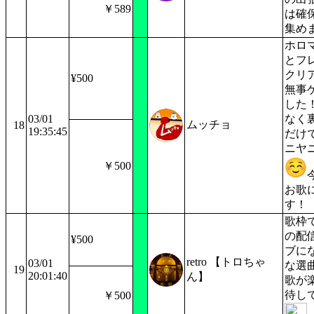
￥589
は確
集め
ホロ
とフ
クリ
¥500
無事
した
03/01
なく
ムッチョ
18
19:35:45
だけ
ニヤ
￥500
お歌
す！
歌枠
の配
¥500
ブに
retro 【トロちゃ
03/01
な選
19
20:01:40
ん】
歌が
待し
￥500