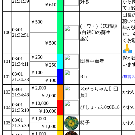
21:31:39
好き
から
￥610
て 頑
団長
聴い
￥500
(・ワ・)【妖精顔
年が
03/01
100
(白銀印の蘇生
た。
21:32:51
薬)】
くお
￥500
￥250
僕が
03/01
団長中毒者
101
21:34:11
いま
￥250
￥100
03/01
102
Ria
(無言
21:34:33
￥100
￥2,000
⚔️がっちゃん〖団
03/01
かわ
103
21:34:48
員〗
￥2,000
￥10,000
03/01
びしょっぷ0x0B18
かわ
104
21:35:10
￥10,000
￥1,000
03/01
椅子
かわ
105
21:35:39
￥1,000
￥1,000