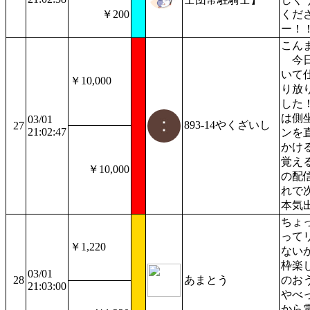
￥200
くだ
ー！！
こん
今日
いて
￥10,000
り放
した
は側
03/01
893-14やくざいし
27
21:02:47
ンを
かけ
覚え
￥10,000
の配
れで
本気
ちょ
って
￥1,220
ない
枠楽
03/01
28
あまとう
のお
21:03:00
やべ
から