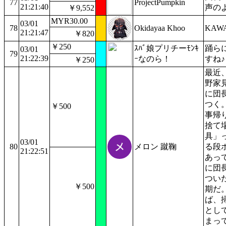
77
ProjectPumpkin
21:21:40
声の
￥9,552
MYR30.00
03/01
78
Okidayaa Khoo
KAWA
21:21:47
￥820
￥250
ｽﾊﾞ娘プリチーﾓﾝｷ
踊ら
03/01
79
21:22:39
ｰなのら！
すね♪
￥250
最近
野家
に団
つく
￥500
事帰
捨て
具」
03/01
80
メロン 蹴鞠
る段
21:22:51
あっ
に団
つい
￥500
期だ
ば、
とし
まっ