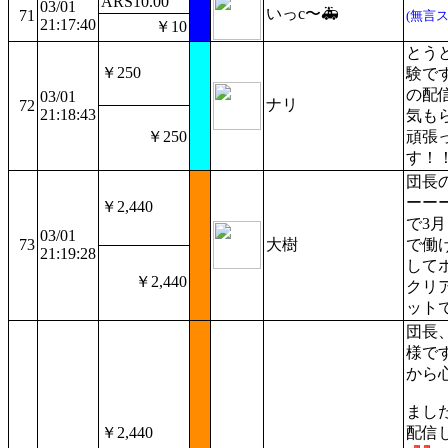
ARS10.00
03/01
いっc〜🚑
71
(無言
21:17:40
￥10
とう
￥250
験で
の配
03/01
ナリ
72
21:18:43
気も
￥250
頑張
す！
団長
ーー
￥2,440
で3
03/01
73
大樹
で働
21:19:28
して
￥2,440
クリ
ット
団長
様で
から
まし
￥2,440
配信