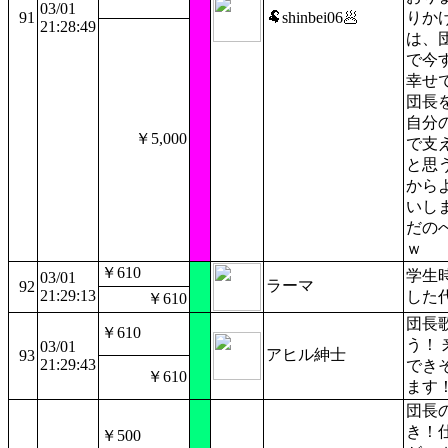
03/01
91
🐏shinbei06🥟
りか
21:28:49
は、
で今
幸せ
団長
自分
￥5,000
で支
と思
から
いし
だの
ｗ
￥610
学生
03/01
ラーマ
92
21:29:13
した
￥610
団長
￥610
う！
03/01
アヒル紳士
93
21:29:43
でき
￥610
ます
団長
き！
￥500