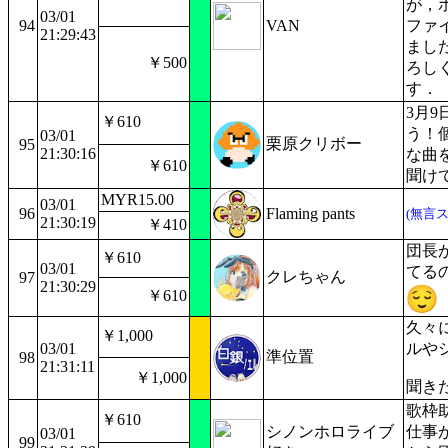
が，
03/01
94
VAN
ファ
21:29:43
まし
￥500
ろし
す．
3月9
￥610
う！
03/01
栗原クリボー
95
21:30:16
な曲
￥610
聞け
MYR15.00
03/01
96
Flaming pants
(無言
21:30:19
￥410
団長
￥610
03/01
てる
クレちゃん
97
21:30:29
￥610
久々
￥1,000
03/01
ルや
準位置
98
21:31:11
￥1,000
聞き
歌枠
￥610
シノンホロライブ
仕事
03/01
99