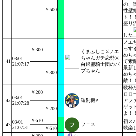
の、
￥500
性壁
ト！
盛り
した
ノエ
っす
￥300
くまふしこ⚔ノエ
めち
ちゃんガチ恋勢⚔
03/01
41
て素
21:07:17
白銀聖騎士団のバ
景新
ブちゃん
￥300
めち
敵！！
歌枠
￥200
ロロ
03/01
42
羅刹機P
アフ
21:07:28
ゲッ
￥200
よ！
￥610
初ス
03/01
フェス
43
21:07:31
歌楽
￥610
￥200