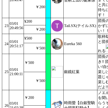
聖騎士団の健康係
と共
￥200
待ち
す！
団長
¥200
03/01
23
Tail.SX(テイル.SX)
かず
20:49:56
￥200
い！
歌枠
¥500
03/01
と団
24
Eureka 560
20:51:17
￥500
れる
団長
き!!
￥500
い!自
03/01
25
銀鏡紅葉
楽し
21:00:11
題じ
￥500
楽し
だよ!!
ノエ
￥200
を聞
時雨螢【白銀聖騎
らう
03/01
26
21:02:38
士団常駐騎士】
しく