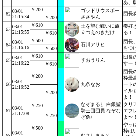
あ、
￥200
ゴッドサウスポー
03/01
団長
62
21:15:34
ささやん
￥200
￥610
王を望む戦いに旅
奏好
03/01
63
21:15:55
立つえのきだけ
る！
￥610
￥500
団長
03/01
石川アサヒ
64
21:16:16
をつ
￥500
￥610
団長
03/01
すおうりん
65
21:16:22
すー
￥610
団長
￥200
枠最
03/01
66
九条なお
ート
21:16:52
イル
￥200
よ！
なぞまる〖 白銀聖
クリ
￥250
03/01
67
騎士団団員 なぞな
エフ
21:17:08
￥250
ぞ係〗
よ〜
やっ
￥500
枠は
03/01
68
むさしまる⚔️