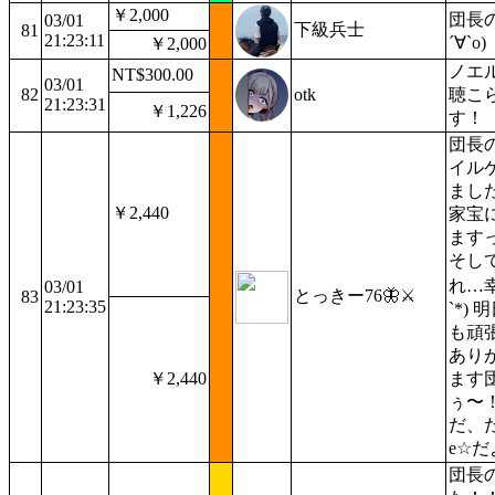
￥2,000
団長の
03/01
下級兵士
81
21:23:11
´∀`о)
￥2,000
ノエ
NT$300.00
03/01
82
otk
聴こ
21:23:31
￥1,226
す！
団長
イル
まし
￥2,440
家宝
ます
そし
れ…幸
03/01
とっきー76🦋⚔️
83
21:23:35
`*)
も頑
あり
￥2,440
ます
ぅ〜
だ、だ
e☆
団長