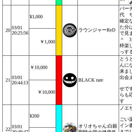
バー
代 
¥1,000
確定
た分
03/01
ラウンジャーReD
20
20:25:56
で見
＾ 
￥1,000
枠楽
っす
とう
んに
￥10,000
来ま
03/01
出会
21
BLACK rare
20:44:13
せで
￥10,000
らも
す
ノエ
¥200
ごい
イン
オリオちゃん:白銀
03/01
22
まで
20:49:47