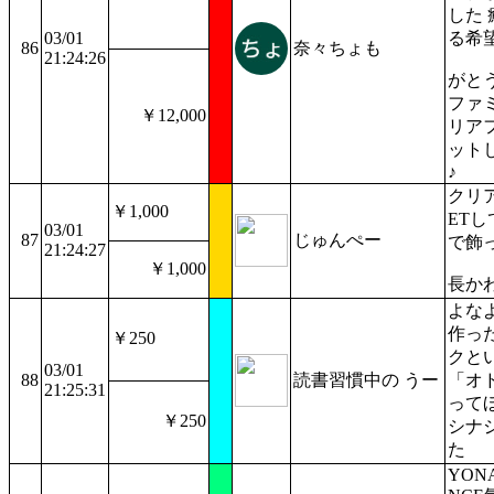
した
03/01
る希
86
奈々ちょも
21:24:26
がと
ファ
￥12,000
リア
ット
♪
クリ
￥1,000
ET
03/01
87
じゅんぺー
で飾
21:24:27
￥1,000
長か
よな
作っ
￥250
クと
03/01
88
読書習慣中の うー
「オ
21:25:31
って
￥250
シナ
た
YONA