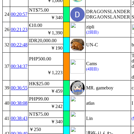
￥1,000
NT$75.00
DRAGONSLANDER
24
00:20:57
DRGAONSLANDER
￥340
€10.00
zipli
26
00:21:23
(2回目)
￥1,390
IDR20,000.00
32
00:22:48
UN-C
b
￥190
T
PHP500.00
d
Cams
37
00:34:37
d
(4回目)
￥1,223
d
HK$25.00
39
00:36:55
MR. gameboy
c
￥459
PHP99.00
40
00:38:08
atlas
￥242
NT$75.00
41
00:38:43
Lin
￥340
￥250
凜袮-りんね-
42
00:39:40