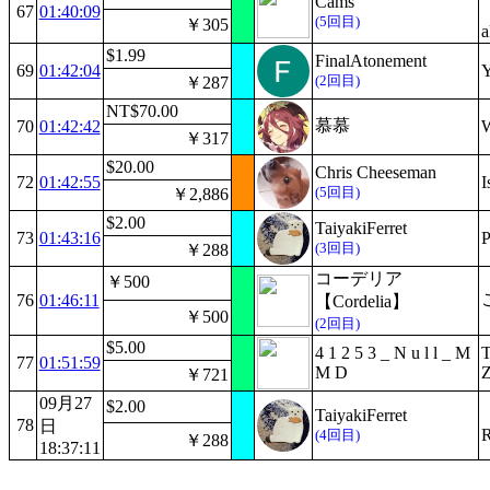
Cams
67
01:40:09
(5回目)
￥305
a
$1.99
FinalAtonement
69
01:42:04
Y
(2回目)
￥287
NT$70.00
慕慕
70
01:42:42
W
￥317
$20.00
Chris Cheeseman
72
01:42:55
I
(5回目)
￥2,886
$2.00
TaiyakiFerret
73
01:43:16
P
(3回目)
￥288
コーデリア
￥500
76
01:46:11
【Cordelia】
￥500
(2回目)
$5.00
4 1 2 5 3 _ N u l l _ M
T
77
01:51:59
M D
Z
￥721
09月27
$2.00
TaiyakiFerret
78
日
R
(4回目)
￥288
18:37:11