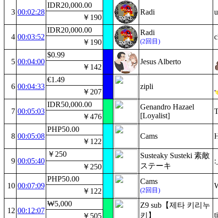
IDR20,000.00
3
00:02:28
Radi
u
￥190
IDR20,000.00
Radi
4
00:03:52
c
(2回目)
￥190
$0.99
5
00:04:00
Jesus Alberto
￥142
€1.49
6
00:04:33
zipli
￥207
IDR50,000.00
Genandro Hazael
7
00:05:03
T
[Loyalist]
￥476
PHP50.00
8
00:05:08
Cams
H
￥122
￥250
Susteaky Susteki 素敵
9
00:05:40
:
ステーキ
￥250
PHP50.00
Cams
10
00:07:09
W
(2回目)
￥122
₩5,000
Z9 sub【제타 키리누
12
00:12:07
t
키】
￥505