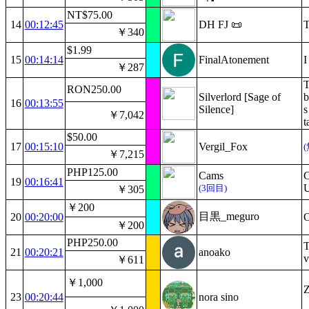
NT$75.00
14
00:12:45
DH FJ 📜
T
￥340
$1.99
15
00:14:14
FinalAtonement
I
￥287
T
RON250.00
Silverlord [Sage of
b
16
00:13:55
Silence]
s
￥7,042
t
$50.00
17
00:15:10
Vergil_Fox
￥7,215
PHP125.00
Cams
C
19
00:16:41
U
(3回目)
￥305
￥200
目黒_meguro
20
00:20:00
O
￥200
PHP250.00
T
21
00:20:21
anoako
v
￥611
￥1,000
23
00:20:44
nora sino