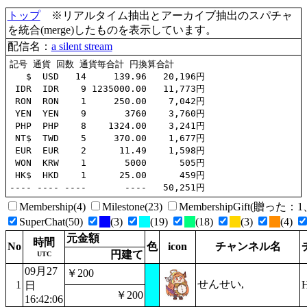
トップ
※リアルタイム抽出とアーカイブ抽出のスパチャ
を統合(merge)したものを表示しています。
配信名：
a silent stream
記号 通貨 回数 通貨毎合計 円換算合計

   $  USD   14     139.96   20,196円

 IDR  IDR    9 1235000.00   11,773円

 RON  RON    1     250.00    7,042円

 YEN  YEN    9       3760    3,760円

 PHP  PHP    8    1324.00    3,241円

 NT$  TWD    5     370.00    1,677円

 EUR  EUR    2      11.49    1,598円

 WON  KRW    1       5000      505円

 HK$  HKD    1      25.00      459円

Membership(4)
Milestone(23)
MembershipGift(贈った
SuperChat(50)
(3)
(19)
(18)
(3)
(4)
元金額
時間
No
色
icon
チャンネル名
円建て
UTC
09月27
￥200
せんせい,
1
H
日
￥200
16:42:06