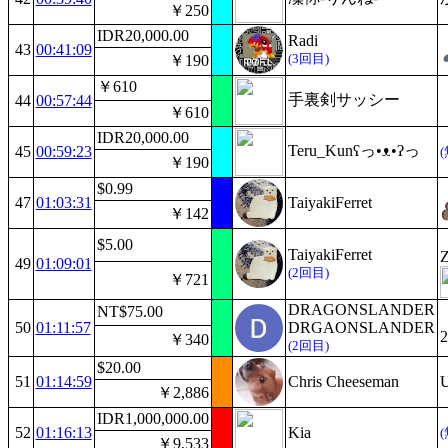
￥250
IDR20,000.00
Radi
43
00:41:09
(3回目)
￥190
￥610
手裏剣サッシー
44
00:57:44
￥610
IDR20,000.00
Teru_Kunʕっ•ᴥ•ʔっ
45
00:59:23
￥190
$0.99
47
01:03:31
TaiyakiFerret
￥142
$5.00
TaiyakiFerret
Z
49
01:09:01
(2回目)
￥721
DRAGONSLANDER
NT$75.00
50
01:11:57
DRGAONSLANDER
￥340
(2回目)
$20.00
51
01:14:59
Chris Cheeseman
￥2,886
IDR1,000,000.00
52
01:16:13
Kia
￥9,533