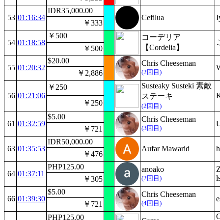
IDR35,000.00
53
01:16:34
Cefilua
I
￥333
￥500
コーデリア
54
01:18:58
【Cordelia】
￥500
$20.00
Chris Cheeseman
55
01:20:32
(2回目)
￥2,886
Susteaky Susteki 素敵
￥250
56
01:21:06
ステーキ
￥250
(2回目)
$5.00
Chris Cheeseman
61
01:32:59
(3回目)
￥721
IDR50,000.00
63
01:35:53
Aufar Mawarid
h
￥476
PHP125.00
anoako
Z
64
01:37:11
l
(2回目)
￥305
$5.00
Chris Cheeseman
66
01:39:30
e
(4回目)
￥721
C
PHP125.00