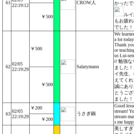
61
CROW人
かったで
22:19:12
ルイ
￥500
もお疲れ
でした！
We learne
a lot today
Thank you
￥500
or teachin
us Lui-sen
i! 勉強な
02/05
62
Salarymann
ました！
22:19:29
イ先生、
えてくれ
￥500
誠にあり
とうござ
ました！
Good less
￥200
02/05
stream! Y
うさぎ鍋
63
22:19:29
stream ma
￥200
s me happ
美しすぎ