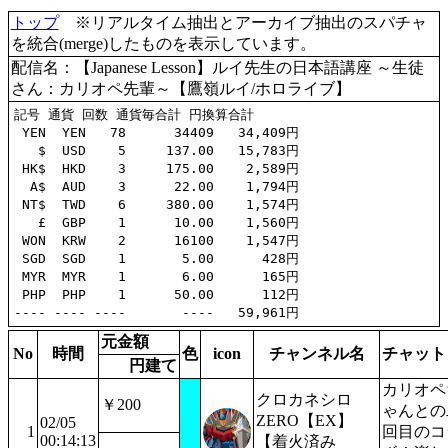
トップ
※リアルタイム抽出とアーカイブ抽出のスパチャ
を統合(merge)したものを表示しています。
配信名：【Japanese Lesson】ルイ先生の日本語講座 ～生徒
さん：カリオペ先輩～【鷹嶺ルイ/ホロライブ】
記号 通貨 回数 通貨毎合計 円換算合計

 YEN  YEN   78      34409   34,409円

   $  USD    5     137.00   15,783円

 HK$  HKD    3     175.00    2,589円

  A$  AUD    3      22.00    1,794円

 NT$  TWD    6     380.00    1,574円

   £  GBP    1      10.00    1,560円

 WON  KRW    2      16100    1,547円

 SGD  SGD    1       5.00      428円

 MYR  MYR    1       6.00      165円

 PHP  PHP    1      50.00      112円

元金額
No
時間
色
icon
チャンネル名
チャット
円建て
カリオペ
クロカネシロ
￥200
ゃんとの
ZERO【EX】
02/05
1
回目のコ
00:14:13
【着火済み