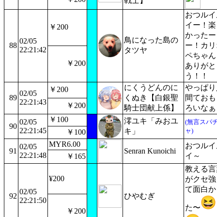
戦士】
おつルイ
イー！楽
￥200
かったー
鳥になった島の
02/05
88
ー！カリ
22:21:42
タツヤ
ペちゃん
￥200
ありがと
う！！
にくうどんのに
やっぱり
￥200
02/05
89
くぬき【白銀聖
間ておも
22:21:43
￥200
騎士団献上係】
ろいなぁ
￥100
澪ユキ「みおユ
02/05
(無言スパ
90
22:21:45
キ」
ャ)
￥100
MYR6.00
おつルイ
02/05
91
Senran Kunoichi
22:21:48
イ～
￥165
教える言
¥200
がクセ強
て面白か
02/05
92
ひやむぎ
22:21:50
た〜
￥200