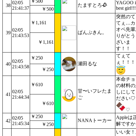
￥500
02/05
YAGOO i
たますとろ🥀
38
21:41:37
best girl!!!
￥500
突然のて
￥1,161
てぇ…カ
オペ先輩
02/05
ぱんぷきん。
39
21:43:53
りがとう
￥1,161
ざいま
す！！
てぇて
￥250
02/05
ぇ！！！
瀬田るな
40
21:43:58
￥250
本命チョ
￥610
の材料の
甘〜いフレたま
02/05
しにして
41
21:44:34
ご
ださい♡
￥610
♡
￥250
Appleは
02/05
NANAトーカー
42
21:45:34
解ですか
￥250
いい女！