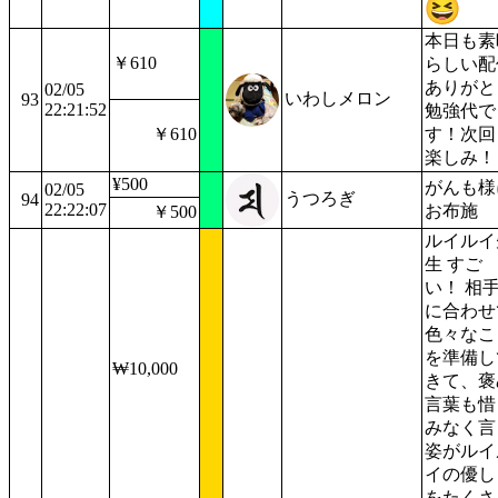
本日も素
￥610
らしい配
ありがと
02/05
いわしメロン
93
22:21:52
勉強代で
￥610
す！次回
楽しみ！
¥500
がんも様
02/05
うつろぎ
94
22:22:07
お布施
￥500
ルイルイ
生 すご
い！ 相
に合わせ
色々なこ
を準備し
₩10,000
きて、褒
言葉も惜
みなく言
姿がルイ
イの優し
をたくさ