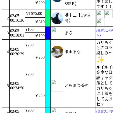
ボ！楽し
￥200
SSRB】
です！！
NT$75.00
洪十二【TW台
02/05
2
00:16:36
湾】
￥310
¥100
02/05
(無言スパ
まさ
3
00:18:01
ャ)
￥100
カリちゃ
¥250
とのコラ
02/05
4
瀬田るな
楽しみ〜
00:30:29
￥250
ルイルイ
高度な日
¥250
語ギャグ
策として
02/05
とらまつ🥀🦉
5
00:34:50
カリちゃ
に上着を
￥250
してあげ
ね？
¥200
02/05
(無言スパ