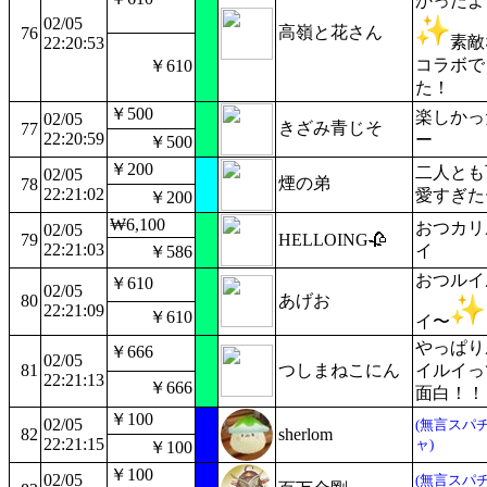
かったよ
02/05
高嶺と花さん
76
素敵
22:20:53
コラボで
￥610
た！
￥500
楽しかっ
02/05
きざみ青じそ
77
22:20:59
ー
￥500
￥200
二人とも
02/05
煙の弟
78
22:21:02
愛すぎた
￥200
₩6,100
おつカリ
02/05
79
HELLOING🥀
22:21:03
イ
￥586
おつルイ
￥610
02/05
80
あげお
22:21:09
￥610
イ〜
やっぱり
￥666
02/05
81
つしまねこにん
イルイっ
22:21:13
￥666
面白！！
￥100
02/05
(無言スパ
82
sherlom
22:21:15
ャ)
￥100
￥100
02/05
(無言スパ