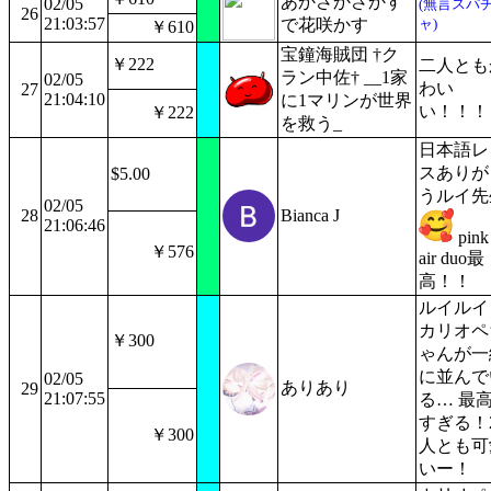
あかさかさかす
02/05
(無言スパ
26
21:03:57
で花咲かす
ャ)
￥610
宝鐘海賊団 †ク
￥222
二人とも
ラン中佐† __1家
02/05
わい
27
21:04:10
に1マリンが世界
い！！！
￥222
を救う_
日本語レ
スありが
$5.00
うルイ先
02/05
28
Bianca J
21:06:46
pink
￥576
air duo最
高！！
ルイルイ
カリオペ
￥300
ゃんが一
に並んで
02/05
ありあり
29
21:07:55
る… 最
すぎる！
￥300
人とも可
いー！