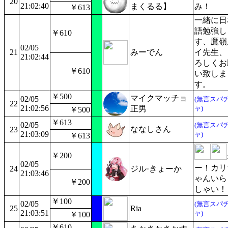
20
21:02:40
まくるる】
み！
￥613
一緒に日
語勉強し
￥610
す、鷹嶺
02/05
21
みーでん
イ先生、
21:02:44
ろしくお
￥610
い致しま
す。
￥500
マイクマッチョ
02/05
(無言スパ
22
21:02:56
正男
ャ)
￥500
￥613
02/05
(無言スパ
ななしさん
23
21:03:09
ャ)
￥613
￥200
02/05
ー！カリ
24
ジル·きょーか
21:03:46
ゃんいら
￥200
しゃい！
￥100
02/05
(無言スパ
25
Ria
21:03:51
ャ)
￥100
￥610