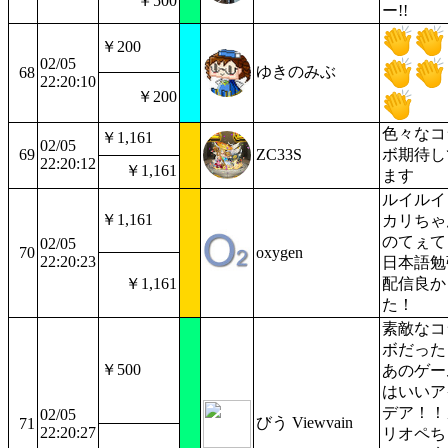
￥500
ー!!
￥200
02/05
ゆきのみぶ
68
22:20:10
￥200
色々なコ
￥1,161
02/05
69
ZC33S
ボ期待し
22:20:12
￥1,161
ます
ルイルイ
￥1,161
カリちゃ
のてぇて
02/05
70
oxygen
22:20:23
日本語勉
￥1,161
配信良か
た！
素敵なコ
ボだった
￥500
あのゲー
はいいア
デア！！
02/05
びう Viewvain
71
22:20:27
リオペち