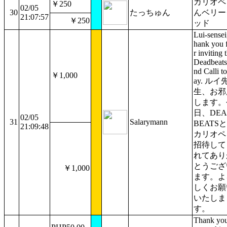
カリオペ
￥250
02/05
30
たっちゅん
んベリー
21:07:57
￥250
ッド
Lui-sensei,
hank you 
r inviting 
Deadbeats
nd Calli t
￥1,000
ay. ルイ
生、お邪
します。
日、DEA
02/05
31
Salarymann
BEATSと
21:09:48
カリオペ
招待して
れてあり
とうござ
￥1,000
ます。よ
しくお願
いたしま
す。
Thank you