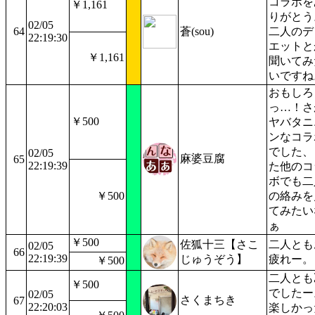
コラボを
￥1,161
りがとう
02/05
64
蒼(sou)
二人のデ
22:19:30
エットと
￥1,161
聞いてみ
いですね
おもしろ
っ…！さ
￥500
ヤバタニ
ンなコラ
でした、
02/05
麻婆豆腐
65
22:19:39
た他のコ
ボでも二
￥500
の絡みを
てみたい
ぁ
￥500
佐狐十三【さこ
二人とも
02/05
66
22:19:39
じゅうぞう】
疲れー。
￥500
二人とも
￥500
でしたー
02/05
さくまちき
67
22:20:03
楽しかっ