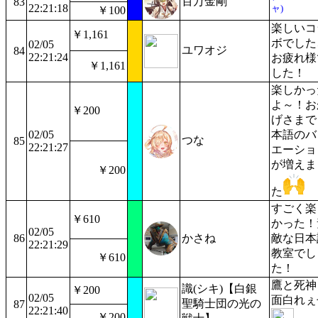
百万金剛
83
22:21:18
ャ)
￥100
楽しいコ
￥1,161
ボでした
02/05
ユワオジ
84
22:21:24
お疲れ様
￥1,161
した！
楽しかっ
よ～！お
￥200
げさまで
02/05
本語のバ
つな
85
22:21:27
エーショ
が増えま
￥200
た
すごく楽
￥610
かった！
02/05
86
かさね
敵な日本
22:21:29
教室でし
￥610
た！
鷹と死神
識(シキ)【白銀
￥200
02/05
面白れぇ
聖騎士団の光の
87
22:21:40
￥200