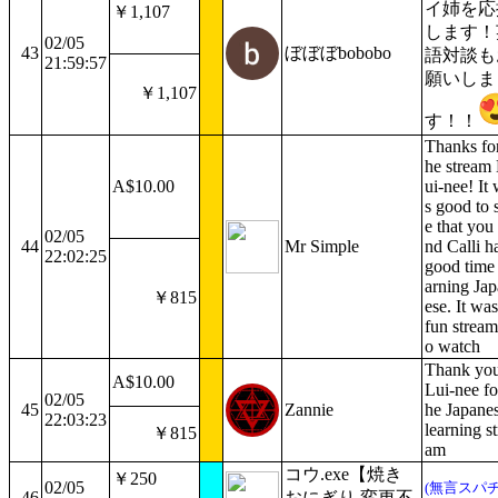
イ姉を応
￥1,107
します！
02/05
43
ぼぼぼbobobo
語対談も
21:59:57
願いしま
￥1,107
す！！
Thanks for
he stream
A$10.00
ui-nee! It
s good to 
e that you
02/05
44
Mr Simple
nd Calli h
22:02:25
good time 
arning Ja
￥815
ese. It was
fun stream
o watch
Thank yo
A$10.00
Lui-nee fo
02/05
45
Zannie
he Japane
22:03:23
learning st
￥815
am
コウ.exe【焼き
￥250
02/05
(無言スパ
46
おにぎり 変更不