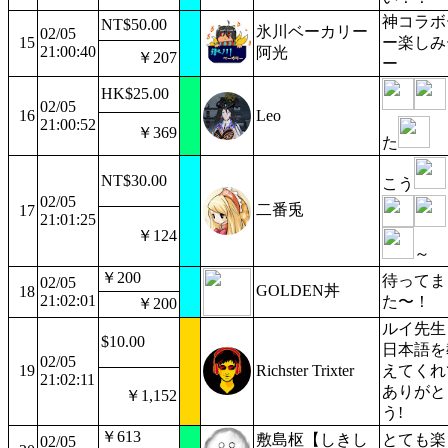
神コラボ
NT$50.00
氷川ベーカリー
02/05
15
ー楽しみ
21:00:40
阿光
￥207
ー
HK$25.00
02/05
16
Leo
21:00:52
￥369
た
NT$30.00
こう
02/05
二番兎
17
21:01:25
￥124
～
￥200
待ってま
02/05
GOLDEN丼
18
21:02:01
た〜！
￥200
ルイ先生
$10.00
日本語を
02/05
19
Richster Trixter
えてくれ
21:02:11
ありがと
￥1,152
う!
￥613
敷島枢【しきし
とても楽
02/05