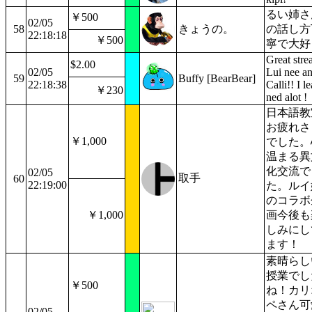
るい姉さ
￥500
02/05
58
きょうの。
の話し方
22:18:18
￥500
寧で大好
Great str
$2.00
02/05
Lui nee a
59
Buffy [BearBear]
22:18:38
Calli!! I le
￥230
ned alot !
日本語教
お疲れさ
￥1,000
でした。
温まる異
化交流で
02/05
取手
60
22:19:00
た。ルイ
のコラボ
￥1,000
画今後も
しみにし
ます！
素晴らし
授業でし
￥500
ね！カリ
ペさん可
02/05