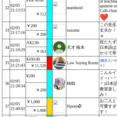
PHP50.00
or teachin
02/05
apanese to
32
maridood
21:13:53
Calli-chan
￥112
この先生
￥200
02/05
33
suzuma
丈夫か！
21:17:16
￥200
ｗ
役たたず
A$2.00
02/05
34
天才 桜木
日本語ば
21:19:29
￥163
かりで草
$100.00
02/05
(無言スパ
35
Law Saying Room
21:21:43
ャ)
￥11,520
こんルイ
¥200
イ～( =＾
02/05
36
柿助
＾)日本
21:28:34
教室楽し
￥200
み！
お二人と
￥1,000
02/05
37
Nponi🥀
可愛すぎ
21:40:02
￥1,000
す！