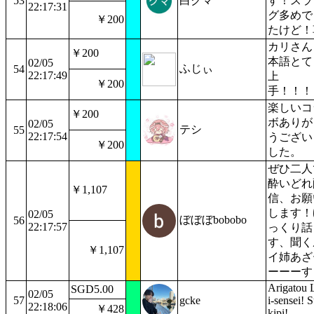
53
白クマ
す！スラ
22:17:31
グ多めで
￥200
たけど！
カリさん
￥200
本語とて
02/05
ふじぃ
54
22:17:49
上
￥200
手！！！
楽しいコ
￥200
ボありが
02/05
テシ
55
22:17:54
うござい
￥200
した。
ぜひ二人
酔いどれ
￥1,107
信、お願
します！
02/05
ぼぼぼbobobo
56
22:17:57
っくり話
す、聞く
￥1,107
イ姉あざ
ーーーす
Arigatou 
SGD5.00
02/05
57
gcke
i-sensei! 
22:18:06
￥428
kipi!