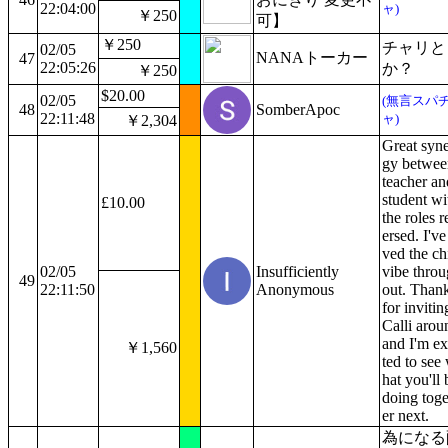
22:04:00
ャ)
￥250
可】
￥250
チャリと
02/05
NANAトーカー
47
22:05:26
か？
￥250
$20.00
02/05
(無言スパ
48
SomberApoc
22:11:48
ャ)
￥2,304
Great syne
gy betwee
teacher an
student wi
£10.00
the roles r
ersed. I've
ved the chi
02/05
Insufficiently
vibe thro
49
22:11:50
Anonymous
out. Than
for invitin
Calli arou
and I'm ex
￥1,560
ted to see
hat you'll 
doing toge
er next.
為になる