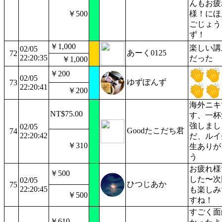
んもお疲
￥500
様！にほ
ごじょう
ず！
￥1,000
楽しい講
02/05
あーく0125
72
22:20:35
だった
￥1,000
￥200
02/05
ゆずぽんず
73
22:20:41
￥200
海外ニキ
NT$75.00
す、一杯
強しまし
02/05
Goodたこだち君
74
22:20:42
だ、ルイ
￥310
生ありが
う
お疲れ様
￥500
した〜次
02/05
ひつじあか
75
22:20:45
も楽しみ
￥500
すね！
すごく面
￥610