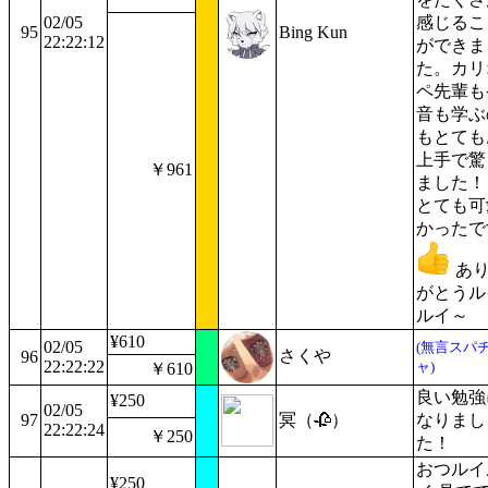
02/05
感じるこ
95
Bing Kun
22:22:12
ができま
た。カリ
ペ先輩も
音も学ぶ
もとても
上手で驚
￥961
ました！
とても可
かったで
あ
がとうル
ルイ～
¥610
02/05
(無言スパ
さくや
96
22:22:22
ャ)
￥610
良い勉強
¥250
02/05
97
冥（🥀）
なりまし
22:22:24
￥250
た！
おつルイ
¥250