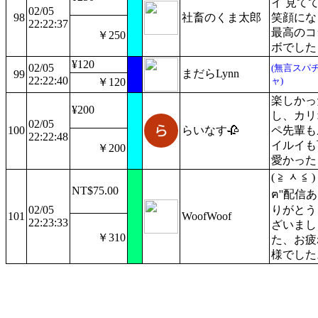
イ 見て
02/05
98
社畜のくま太郎
笑顔にな
22:22:37
最高のコ
￥250
ボでした
¥120
02/05
(無言スパ
まだらLynn
99
22:22:40
ャ)
￥120
楽しかっ
¥200
し、カリ
02/05
100
らいなす🥀
ペ先輩も
22:22:48
イルイも
￥200
愛かった
( ≧ ᆺ ≦ )
NT$75.00
ฅ''配信あ
02/05
りがとう
101
WoofWoof
22:23:33
ざいまし
￥310
た、お疲
様でした