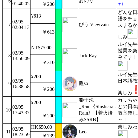
おのり
6
01:40:05
ャ)
￥200
どんな日
¥613
語をチョ
02/05
7
びう Viewvain
スするか
02:04:13
￥613
しみ
ルイ先生
NT$75.00
授業を楽
02/05
8
Jack Ray
みてす！
13:56:09
￥310
ルイ先生
¥200
02/05
日本語教
鷹so
9
16:38:58
￥200
楽しみ
獅子洗
カリちゃ
¥200
_Rain《Shishiarai-
との日本
02/05
10
17:43:37
Rain》【着火済
教室楽し
￥200
みSSRB】
～！
楽しみわ
HK$50.00
02/05
11
Leo
18:23:59
￥739