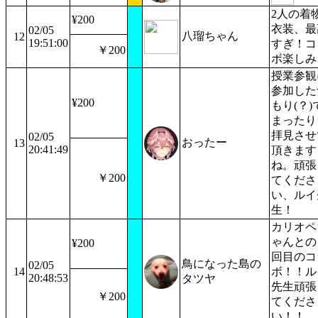
2人の着
¥200
衣装、最
02/05
八瑠ちゃん
12
19:51:00
すぎ！コ
￥200
ボ楽しみ
授業参観
参加した
¥200
もり(？)
まったり
拝見させ
02/05
おったー
13
20:41:49
頂きます
ね。頑張
￥200
てくださ
い、ルイ
生！
カリオペ
ゃんとの
¥200
回目のコ
鳥になった島の
02/05
14
ボ！！ル
20:48:53
タツヤ
先生頑張
￥200
てくださ
い！！