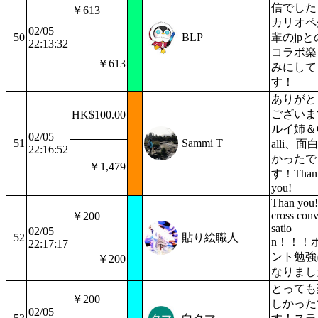
信でした
￥613
カリオペ
02/05
50
BLP
輩のjpと
22:13:32
コラボ楽
￥613
みにして
す！
ありがと
ございま
HK$100.00
ルイ姉＆
02/05
51
Sammi T
alli、面
22:16:52
かったで
￥1,479
す！Than
you!
Than you!
cross conv
￥200
satio
02/05
52
貼り絵職人
n！！！
22:17:17
ント勉強
￥200
なりまし
とっても
￥200
しかった
02/05