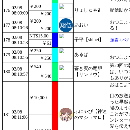
￥200
02/08
りょしゅや🧪
配信助か
176
08:09:09
￥200
￥200
おつこよ
02/08
あおい
177
08:10:26
る！
￥200
NT$15.00
02/08
子平【shihei】
178
(無言スパチ
08:10:53
￥61
￥250
02/08
あるば
179
おつこよ
08:10:56
￥250
第20回
￥540
蒼き翼の竜胆
02/08
180
は、いつ
08:10:57
【リンドウ】
￥540
もありが
おはこよで
目の放送
￥10,000
った早起
陽のよう
ふにゃぴ【神速
02/08
ことがで
181
08:11:06
のマシュマロ】
ンレター
愛を伝え