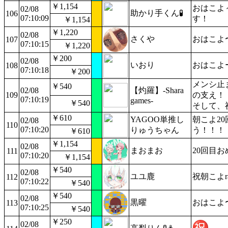
￥1,154
おはこよ
02/08
助かり手くん🧪
106
07:10:09
す！
￥1,154
￥1,220
02/08
さくや
おはこよ
107
07:10:15
￥1,220
￥200
02/08
いおり
おはこよ
108
07:10:18
￥200
メンシ止
￥540
02/08
【灼羅】-Shara
109
の支え！
07:10:19
games-
￥540
そして、
￥610
YAGOO単推し
朝こよ2
02/08
110
07:10:20
りゅうちゃん
う！！！
￥610
￥1,154
02/08
まおまお
20回目
111
07:10:20
￥1,154
￥540
02/08
ユユ鹿
祝朝こよr
112
07:10:22
￥540
￥540
02/08
黒曜
おはこよ
113
07:10:25
￥540
￥250
02/08