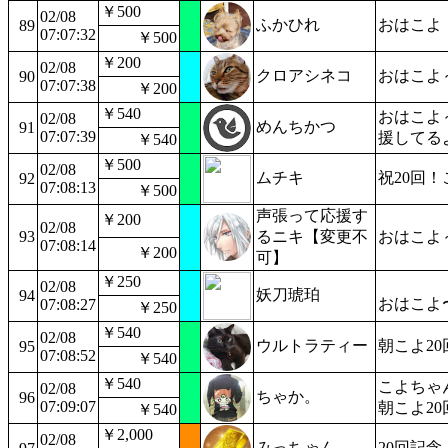
￥500
02/08
ふかひれ
おはこよ
89
07:07:32
￥500
￥200
02/08
クロアシネコ
おはこよ
90
07:07:38
￥200
￥540
おはこよ
02/08
めんちかつ
91
07:07:39
援してる
￥540
￥500
02/08
ムチキ
祝20回
92
07:08:13
￥500
声張って応援す
￥200
02/08
93
るニキ【変更不
おはこよ
07:08:14
￥200
可】
￥250
02/08
妖刀琥珀
94
おはこよ
07:08:27
￥250
￥540
02/08
ウルトラティー
朝こよ2
95
07:08:52
￥540
￥540
こよちゃ
02/08
ちゃか。
96
07:09:07
朝こよ2
￥540
￥2,000
02/08
みっちゃん
20回記