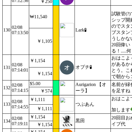
07:12:56
￥250
試験管(?)
₩11,540
シップ開
のでスタ
02/08
130
Lark🧪
ブスタン
07:13:50
うしかな
￥1,105
20回偉
る！....
おはこよ
￥1,154
があるか
02/08
オプチ🧪
131
07:14:01
とう。こ
￥1,154
で朝から
$5.00
Aurigarion 【オ
名前が緑
02/08
132
07:14:15
ーラ】
を足すね
￥574
おはこよ
￥1,111
02/08
133
つぶあん
07:14:55
￥1,111
加します
￥1,154
20回目
02/08
黒田
134
07:19:11
イブ代
￥1,154
￥1,154