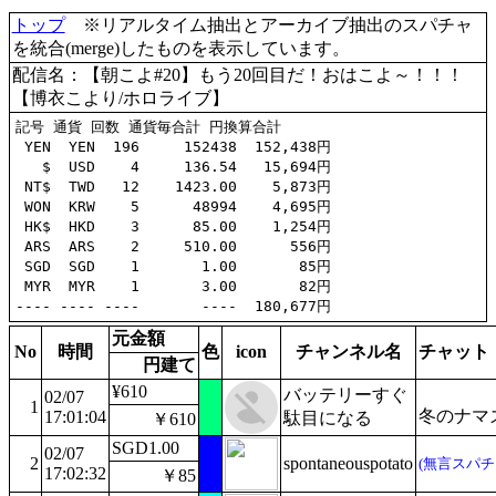
トップ
※リアルタイム抽出とアーカイブ抽出のスパチャ
を統合(merge)したものを表示しています。
配信名：【朝こよ#20】もう20回目だ！おはこよ～！！！
【博衣こより/ホロライブ】
記号 通貨 回数 通貨毎合計 円換算合計

 YEN  YEN  196     152438  152,438円

   $  USD    4     136.54   15,694円

 NT$  TWD   12    1423.00    5,873円

 WON  KRW    5      48994    4,695円

 HK$  HKD    3      85.00    1,254円

 ARS  ARS    2     510.00      556円

 SGD  SGD    1       1.00       85円

 MYR  MYR    1       3.00       82円

元金額
No
時間
色
icon
チャンネル名
チャット
円建て
¥610
バッテリーすぐ
02/07
1
冬のナマ
17:01:04
駄目になる
￥610
SGD1.00
02/07
2
spontaneouspotato
(無言スパチ
17:02:32
￥85