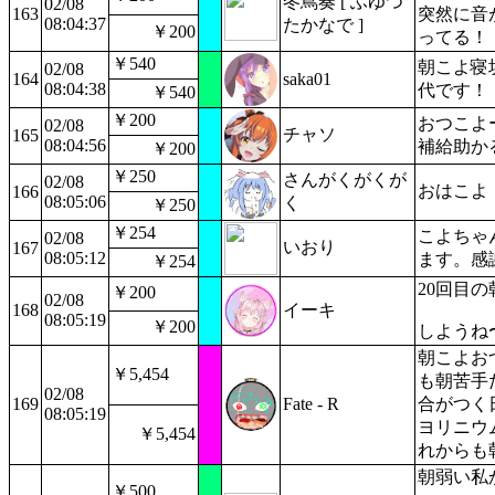
冬蔦奏 [ ふゆつ
02/08
163
突然に音
08:04:37
たかなで ]
￥200
ってる！
￥540
朝こよ寝
02/08
164
saka01
08:04:38
代です！
￥540
￥200
おつこよ
02/08
チャソ
165
08:04:56
補給助か
￥200
￥250
さんがくがくが
02/08
おはこよ
166
08:05:06
く
￥250
￥254
こよちゃ
02/08
いおり
167
08:05:12
ます。感
￥254
20回目
￥200
02/08
168
イーキ
08:05:19
￥200
しようね
朝こよお
￥5,454
も朝苦手
02/08
169
Fate - R
合がつく
08:05:19
ヨリニウ
￥5,454
れからも
朝弱い私
￥500