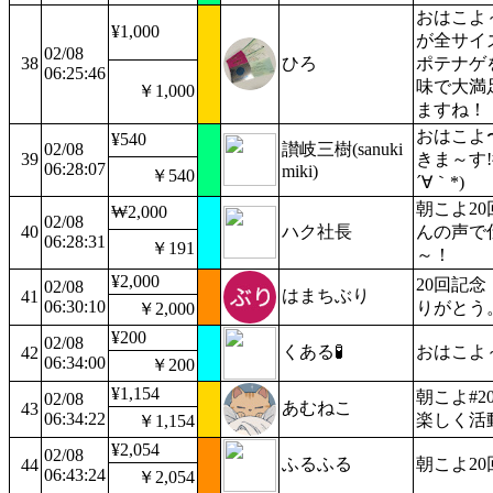
おはこよ
¥1,000
が全サイ
02/08
38
ひろ
ポテナゲ
06:25:46
味で大満
￥1,000
ますね！
おはこよ
¥540
02/08
讃岐三樹(sanuki
39
きま～す
06:28:07
miki)
￥540
´∀｀*)
朝こよ2
₩2,000
02/08
40
ハク社長
んの声で
06:28:31
￥191
～！
¥2,000
20回記
02/08
はまちぶり
41
06:30:10
りがとう
￥2,000
¥200
02/08
くある🧪
おはこよ
42
06:34:00
￥200
¥1,154
朝こよ#
02/08
あむねこ
43
06:34:22
楽しく活
￥1,154
¥2,054
02/08
ふるふる
朝こよ2
44
06:43:24
￥2,054