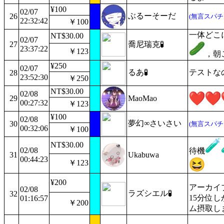
¥100
02/07
ぶるーそーだ
26
(無言スパチ
22:32:42
￥100
一体どこに
NT$30.00
02/07
27
喬尼瑞克🧪
23:37:22
￥123
，朝
¥250
02/07
るあ🧪
テストな
28
23:52:30
￥250
NT$30.00
02/08
29
MaoMao
00:27:32
￥123
¥100
02/08
夢幻∞さいさい
30
(無言スパチ
00:32:06
￥100
NT$30.00
02/08
待機
31
Ukabuwa
00:44:23
￥123
¥200
アーカイ
02/08
ラズシエル🧪
32
15分位
01:16:57
￥200
ム摂取し