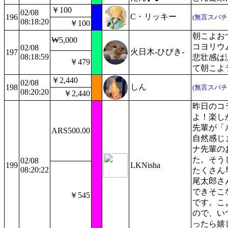
￥100
02/08
C・リッキー
196
(無言スパチ
08:18:20
￥100
朝こよお
₩5,000
コヨリウ
02/08
火日木-ひびき-
197
08:18:59
悲壮感は
￥479
て朝こよ
￥2,440
02/08
しん
198
(無言スパチ
08:20:20
￥2,440
昨日のコ
よ！楽し
先輩が「
ARS500.00
自然感じ
ナ先輩の
た。そう
02/08
199
LKNisha
08:20:22
たくさん
尾太郎さん
できそこ
￥545
です。こ
ので、い
ったら嬉