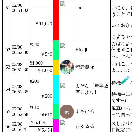
02/08
51
tarot
おにく、
06:51:02
うことで
￥11,029
いておき
こよちゃ
おはこよ
¥540
02/08
52
Hina🧪
休まずこ
06:52:30
￥540
～。そん
¥1,000
おはこよ
02/08
璃夢凰花
53
06:52:30
よ…こよ
￥1,000
¥200
待機
よぞな【無事故
02/08
54
06:52:35
有こより】
待機中に
￥200
ですw)
¥610
風真いろ
02/08
まさひろ
55
06:52:58
って言っ
￥610
￥5,454
久しぶり
02/08
がるるる
56
06:54:41
目記念に(^
￥5,454