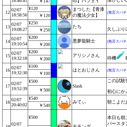
懐かしい
18:46:41
印】ハフェイ
￥147
¥120
まつした【青漆
02/07
12
(無言スパチ
18:58:56
の魔法少女】
￥120
¥250
02/07
たち
13
久しぶり
19:08:27
￥250
¥200
02/07
悪夢龍騎士
14
(無言スパチ
19:10:54
￥200
¥200
02/07
アリシノさん
15
待機
19:32:18
￥200
¥100
02/07
はとおじさん
16
(無言スパチ
19:32:30
￥100
この試験
¥500
02/07
17
Slash
19:52:39
￥500
初心にか
¥540
02/07
みてぃ
朝こよだ
18
20:40:02
￥540
¥500
本日も朝
バースタ
02/07
モモンガ
19