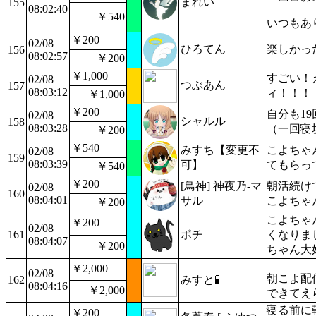
まれい
155
08:02:40
￥540
いつもあ
￥200
02/08
ひろてん
楽しかっ
156
08:02:57
￥200
￥1,000
すごい！
02/08
つぶあん
157
08:03:12
ィ！！！
￥1,000
￥200
自分も1
02/08
シャルル
158
08:03:28
（一回寝
￥200
￥540
みすち【変更不
こよちゃ
02/08
159
08:03:39
可】
てもらっ
￥540
￥200
[鳥神] 神夜乃-マ
朝活続け
02/08
160
08:04:01
サル
こよちゃ
￥200
こよちゃ
￥200
02/08
161
ポチ
くなりま
08:04:07
￥200
ちゃん大
￥2,000
02/08
朝こよ配
162
みすと🧪
08:04:16
￥2,000
できてえ
寝る前に
￥200