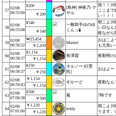
祝！！2
¥200
[鳥神] 神夜乃-マ
02/08
57
ここまで
06:55:00
サル
￥200
い！！！
朝こよ2
¥540
一般助手ゆのゆ
02/08
58
い日なん
06:55:08
くんっ🧪
￥540
寝ながら
₩25,454
おはこよ
02/08
59
Marieri
06:56:22
も元気い
￥2,439
¥1,154
02/08
有澤霞
夜勤明け
60
06:58:37
￥1,154
¥250
ネルノーダ[雪
02/08
おはよー
61
06:58:37
民]
￥250
￥1,154
02/08
すかーど
夜勤なん
62
06:59:43
￥1,154
¥500
02/08
蕪
7時です
63
07:00:38
￥500
￥1,220
朝こよ2
02/08
64
teddy
07:01:00
ります。
￥1,220