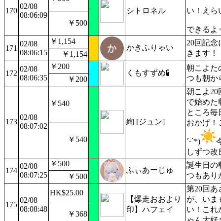
02/08
170
シトロネル
い！えら
08:06:09
￥500
できるよ
￥1,154
20回記
02/08
かきふりゃい
171
08:06:15
きます！
￥1,154
￥200
朝こよた
02/08
くもすずめ🧪
172
08:06:35
つも朝か
￥200
朝こよ2
で始めた
￥540
ところ毎
02/08
173
絢 [ジュン]
おかげ！
08:07:02
￥540
ˊᵕˋ*)
しずつ改
￥500
誕生日の
02/08
ふぃあーじゅ
174
08:07:25
つもあり
￥500
第20回
HK$25.00
​【爆走おおより
が、いま
02/08
175
08:08:48
印】ハフェイ
い！これ
￥368
ゃん大好