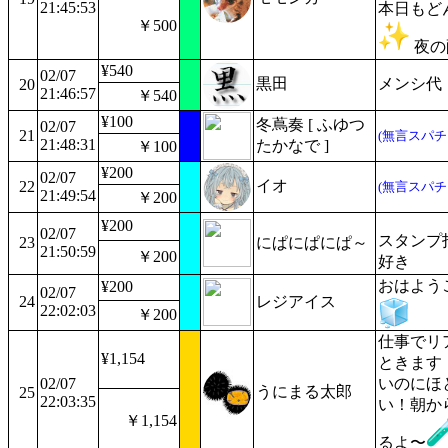
21:45:53
本日もど
￥500
夜の
¥540
02/07
黒田
メンシ代
20
21:46:57
￥540
¥100
冬蔦奏 [ ふゆつ
02/07
21
(無言スパチ
21:48:31
たかなで ]
￥100
¥200
02/07
イオ
22
(無言スパチ
21:49:54
￥200
¥200
02/07
スタンプ
23
にぱにぱにぱ～
21:50:59
￥200
好き
おはよう
¥200
02/07
24
レジアイス
22:02:03
￥200
仕事でリ
¥1,154
ときます！
02/07
いのにほ
うにまる太郎
25
22:03:35
い！朝か
￥1,154
るよ〜