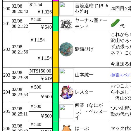
$11.54
言境巡瑠 [ｺﾄｻﾞｶ
02/08
20回目
200
08:20:40
ｲﾒｸﾞﾙ]
￥1,326
￥540
ヤーナム産アー
02/08
201
代
08:21:22
モンド
￥540
これから
￥1,154
沢山やろ
02/08
ず頑張っ
髭猫ひげ
202
08:21:56
ネ？）こ
￥1,154
今度送る
NT$150.00
02/08
山本純一
203
(無言スパチ
08:23:38
￥619
おつこよ
￥500
02/08
204
レスター
ら不足し
08:23:53
￥500
沢山の楽
何某（なにが
￥500
つい先程
02/08
205
し）・ベルヌー
08:25:11
勤の代わ
￥500
イ
￥540
02/08
はーぷ
マック代
206