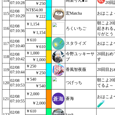
高梨りん🧪⚓️
114
20
07:10:28
￥250
NT$54.00
02/08
宏Matcha
おはこよ
115
07:10:29
￥222
朝こよ2
￥1,154
02/08
116
ろくいちご
起きれる
07:10:36
￥1,154
りがとう
￥610
02/08
スタライズ
おはこよ
117
07:10:40
￥610
￥1,000
今野ユッキーサ
20回お
02/08
118
07:10:42
ブ
す
￥1,000
￥250
02/08
香風智夜薇
20回目
119
07:10:44
￥250
￥540
朝こよ20
02/08
つげっち
120
07:10:53
てるよ～
￥540
￥2,000
02/08
おはこよ
蒼海
121
07:10:55
￥2,000
￥610
02/08
122
kzyk