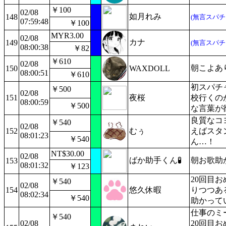
￥100
02/08
如月れみ
148
(無言スパチ
07:59:48
￥100
MYR3.00
02/08
カナ
149
(無言スパチ
08:00:38
￥82
￥610
02/08
朝こよあ
150
WAXDOLL
08:00:51
￥610
初スパチ
￥500
02/08
151
夜桜
校行くの
08:00:59
￥500
な言葉が
良質なコ
￥540
02/08
152
むぅ
えばスタ
08:01:23
￥540
ん…！
NT$30.00
02/08
ばか助手くん🧪
朝お歌助
153
08:01:32
￥123
20回目
￥540
02/08
154
悠久休暇
りつつあ
08:02:34
￥540
助かって
仕事のミ
￥540
02/08
20回目