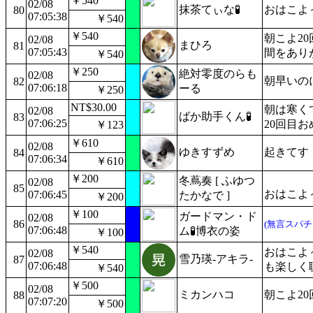
￥540
02/08
抹茶てぃな🧪
おはこよ
80
07:05:38
￥540
￥540
朝こよ2
02/08
まひろ
81
07:05:43
間をあり
￥540
￥250
絶対零度のらも
02/08
朝早いの
82
07:06:18
ーる
￥250
NT$30.00
朝は寒く
02/08
ばか助手くん🧪
83
07:06:25
20回目
￥123
￥610
02/08
ゆきすずめ
起きてす
84
07:06:34
￥610
￥200
冬蔦奏 [ ふゆつ
02/08
85
おはこよ
07:06:45
たかなで ]
￥200
￥100
ガードマン・ド
02/08
86
(無言スパチ
07:06:48
ム🧪博衣の姿
￥100
￥540
おはこよ～
02/08
雪乃瑛-アキラ-
87
07:06:48
も楽しく
￥540
￥500
02/08
ミカンハコ
朝こよ2
88
07:07:20
￥500