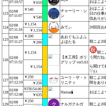
おはこよ〜
07:10:57
￥610
おはこよ
￥540
チャーリー・シ
02/08
123
日の仕事
07:11:07
ン
￥540
信ありが
￥1,154
02/08
みてぃ
20回目
124
07:11:16
￥1,154
￥200
あおぐもふよふ
02/08
125
朝こよ2
07:11:27
よほたる
￥200
朝こよ
￥1,154
【木工用】ポリ
う間だねぇ
02/08
126
07:11:52
グリップ ver5.63
ら聞けて
￥1,154
▽≦)
￥250
ユーリ・ザ・ト
朝こよ2
02/08
127
07:12:19
リニティ
間をあり
￥250
NT$154.00
02/08
おはこよ
128
Niersat🧪
07:12:48
￥635
￥250
02/08
ナルガクルガ
朝こよ2
129