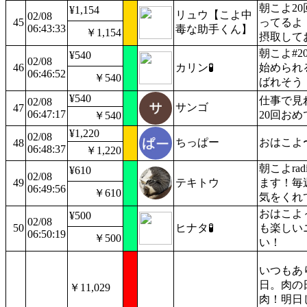
朝こよ2
¥1,154
リュウ【こよ中
02/08
45
ってるよ
06:43:33
毒な助手くん】
￥1,154
摂取して
朝こよ#
¥540
02/08
46
カリン🧪
始められ
06:46:52
￥540
ばれそう
¥540
仕事で見
02/08
サンゴ
47
06:47:17
20回お
￥540
¥1,220
02/08
ちっぱー
おはこよ
48
06:48:37
￥1,220
朝こよra
¥610
02/08
49
テキトウ
ます！毎
06:49:56
￥610
気をくれ
おはこよ
¥500
02/08
50
ヒナタ🧪
も楽しい
06:50:19
￥500
い！
いつもあ
日。肉の
￥11,029
肉！明日