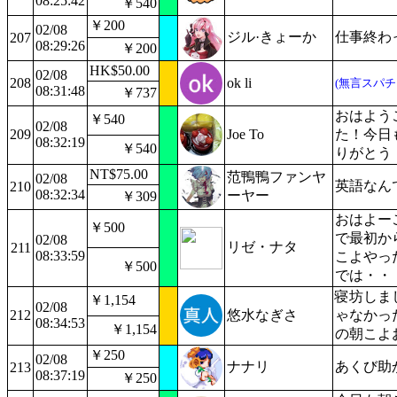
08:25:42
￥540
￥200
02/08
ジル·きょーか
仕事終わ
207
08:29:26
￥200
HK$50.00
02/08
208
ok li
(無言スパチ
08:31:48
￥737
おはよう
￥540
02/08
209
Joe To
た！今日
08:32:19
￥540
りがとう
NT$75.00
范鴨鴨ファンヤ
02/08
英語なん
210
08:32:34
ーヤー
￥309
おはよー
￥500
で最初か
02/08
リゼ・ナタ
211
08:33:59
こよやっ
￥500
では・・
寝坊しま
￥1,154
02/08
212
悠水なぎさ
ゃなかっ
08:34:53
￥1,154
の朝こよ
￥250
02/08
ナナリ
あくび助
213
08:37:19
￥250