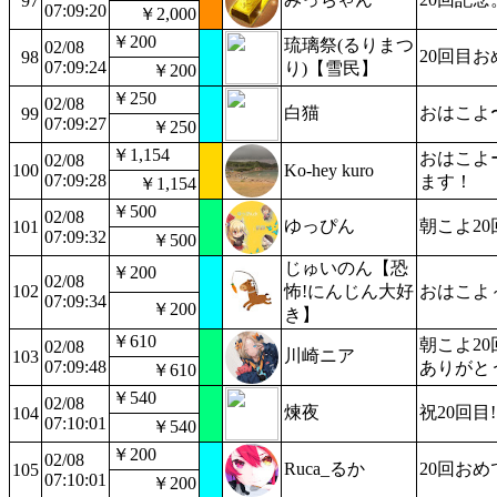
97
07:09:20
￥2,000
￥200
琉璃祭(るりまつ
02/08
20回目
98
07:09:24
り)【雪民】
￥200
￥250
02/08
白猫
おはこよ
99
07:09:27
￥250
￥1,154
おはこよ
02/08
100
Ko-hey kuro
07:09:28
ます！
￥1,154
￥500
02/08
ゆっぴん
朝こよ20
101
07:09:32
￥500
じゅいのん【恐
￥200
02/08
102
怖!にんじん大好
おはこよ
07:09:34
￥200
き】
￥610
朝こよ2
02/08
川崎ニア
103
07:09:48
ありがと
￥610
￥540
02/08
煉夜
祝20回目
104
07:10:01
￥540
￥200
02/08
Ruca_るか
20回お
105
07:10:01
￥200