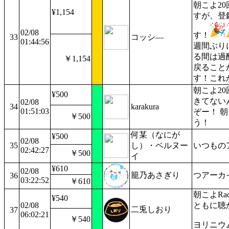
朝こよ2
¥1,154
すが、登
02/08
す！
33
コッシ―
01:44:56
週間ぶりに
る間は過
￥1,154
戻ること
す！これ
朝こよ2
¥500
きてない
02/08
34
karakura
01:51:03
ぞー！ 
￥500
う！
何某（なにが
¥500
02/08
35
し）・ベルヌー
いつもの
02:42:27
￥500
イ
¥610
02/08
籠乃あさぎり
つアーカ
36
03:22:52
￥610
朝こよRa
¥540
02/08
ともに聴
二兎しおり
37
06:02:21
￥540
ヨリニウ