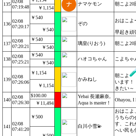
02/08
ナマケモン
朝こよ20
135
07:19:48
￥1,154
￥540
おはこよ
02/08
ぞの
136
07:20:17
￥540
早起き頑
￥540
02/08
璃皇(りおう)
朝こよ2
137
07:20:21
￥540
￥540
02/08
ハオコちゃん
こよちゃ
138
07:25:21
￥540
￥1,154
朝こよ
02/08
かみねし
139
います！
07:26:06
￥1,154
きたい～
$100.00
Yebai 長瀬麻奈,
02/08
140
Ohayou, I 
07:26:30
Aqua is master！
￥11,494
おはこよ
￥500
うちらの
02/08
す、これ
白川小雪💫
141
07:41:20
へい民も
￥500