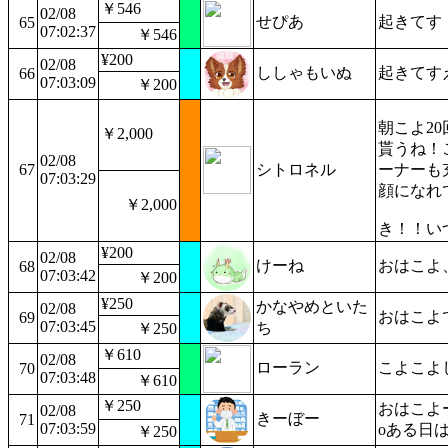
￥546
02/08
せぴあ
起きてす
65
07:02:37
￥546
¥200
02/08
ししゃもいぬ
起きてす
66
07:03:09
￥200
朝こよ2
￥2,000
貰うね！
02/08
67
シトロネル
ーナーも
07:03:29
顔になれ
￥2,000
き！！い
¥200
02/08
けーね
おはこよ
68
07:03:42
￥200
¥250
かなやめといた
02/08
おはこよ
69
07:03:45
ち
￥250
￥610
02/08
ローラン
こよこよ
70
07:03:48
￥610
￥250
おはこよー
02/08
きーぼー
71
07:03:59
oある日
￥250