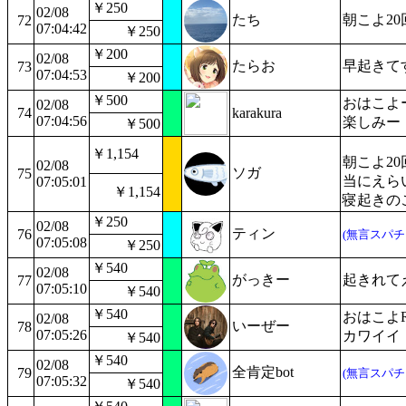
￥250
02/08
たち
朝こよ2
72
07:04:42
￥250
￥200
02/08
たらお
早起きて
73
07:04:53
￥200
￥500
おはこよ
02/08
74
karakura
07:04:56
楽しみー
￥500
￥1,154
朝こよ2
02/08
ソガ
75
当にえら
07:05:01
￥1,154
寝起きの
￥250
02/08
ティン
76
(無言スパチ
07:05:08
￥250
￥540
02/08
がっきー
起きれて
77
07:05:10
￥540
￥540
おはこよ
02/08
いーぜー
78
07:05:26
カワイイ
￥540
￥540
02/08
全肯定bot
79
(無言スパチ
07:05:32
￥540