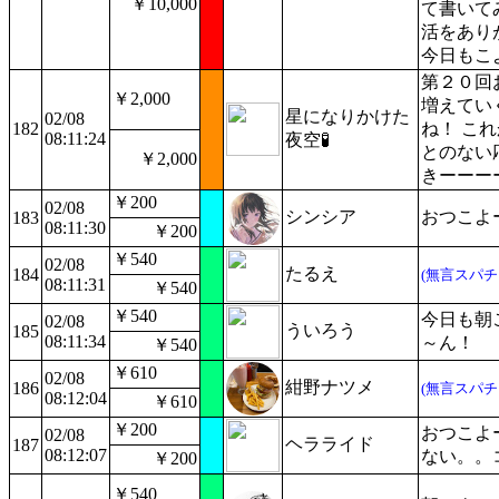
￥10,000
て書いて
活をあり
今日もこ
第２０回
￥2,000
増えてい
星になりかけた
02/08
182
ね！ こ
08:11:24
夜空🧪
とのない
￥2,000
きーーー
￥200
02/08
シンシア
おつこよ
183
08:11:30
￥200
￥540
02/08
たるえ
184
(無言スパチ
08:11:31
￥540
￥540
今日も朝
02/08
ういろう
185
08:11:34
～ん！
￥540
￥610
02/08
紺野ナツメ
186
(無言スパチ
08:12:04
￥610
￥200
おつこよ
02/08
ヘラライド
187
08:12:07
ない。。
￥200
￥540