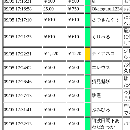
09/05 17:16:31
￥500
￥500
紅
モ
09/05 17:16:58
£5.00
￥759
Okatogurui1234
お
た
￥610
￥610
さつきんぐぅ
09/05 17:17:10
れ
最
09/05 17:21:25
￥610
￥610
くりべる
に
し
少
￥1,220
￥1220
ティアネコ
09/05 17:22:21
ら
お
￥500
￥500
エレウス
09/05 17:24:02
久
駄
￥500
￥500
猫見魁妖
09/05 17:26:46
た
今
￥500
￥500
跋扈
09/05 17:27:13
月
早
09/05 17:31:41
￥500
￥500
ぷみひろ
で
阿波田閣下あ
￥500
￥500
バ
09/05 17:32:13
わだかっか