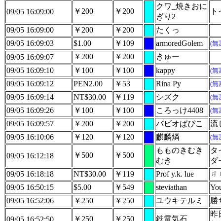
クワ_焼きおに
￥200
￥200
ト
09/05 16:09:00
ぎり2
09/05 16:09:00
￥200
￥200
たくっ
09/05 16:09:03
$1.00
￥109
armoredGolem
(無
￥200
￥200
きゅー
09/05 16:09:07
09/05 16:09:10
￥100
￥100
kappy
(無
09/05 16:09:12
PEN2.00
￥53
Rina Py
(無
09/05 16:09:14
NT$30.00
￥119
シズク
(無
09/05 16:09:26
￥100
￥100
ころっけ4408
(無
09/05 16:09:57
￥200
￥200
バビオぱぴこ
流
09/05 16:10:06
￥120
￥120
麒麟燐
(無
もものきむき
タ
￥500
￥500
09/05 16:12:18
むき
ダ
09/05 16:18:18
NT$30.00
￥119
Prof y.k. lue
ㄐ
09/05 16:50:15
$5.00
￥549
steviathan
You
09/05 16:52:06
￥250
￥250
ユウキテルミ
勝
昨
￥250
￥250
鉄電気石
09/05 16:52:50