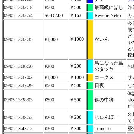
09/05 13:32:18
¥500
￥500
最高級にぼし
昨
09/05 13:32:54
SGD2.00
￥163
Reverie Neko
カ
今
限
ど
￥1000
かいん
09/05 13:33:35
¥1,000
ゃ
と
掠
鳥になった島
￥200
お
09/05 13:36:50
¥200
のタツヤ
09/05 13:37:02
¥1,000
￥1000
コークス
サ
09/05 13:37:29
¥500
￥500
日夜
ゼ
体
09/05 13:38:03
¥500
￥500
鋼の中将
ゆ
だ
久
￥200
じゅんぼー
09/05 13:38:52
¥200
て
09/05 13:43:12
¥300
￥300
TomoTo
昼