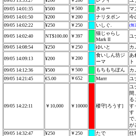
09/05 13:55:27
¥200
￥200
レフィ
ユ
￥500
きゅー
09/05 14:01:35
¥500
マ
09/05 14:01:50
¥200
￥200
ナリタポン
今
09/05 14:02:22
¥250
￥250
いしぐ.
(無
猫じゃらし
09/05 14:02:40
NT$100.00
￥397
ユ
Mark II
09/05 14:08:54
¥250
￥250
ゆいと
カ
食いしん坊ジ
あ
￥200
09/05 14:09:13
¥200
ーマ
ト
￥500
もちもちぽん
09/05 14:12:36
¥500
カ
￥652
09/05 14:21:45
€5.00
Marrr
ユ
ユ
間
る
09/05 14:22:11
￥10,000
￥10000
楼守[ろうす]
す
す
で
が
09/05 14:32:47
¥250
￥250
たで
仕