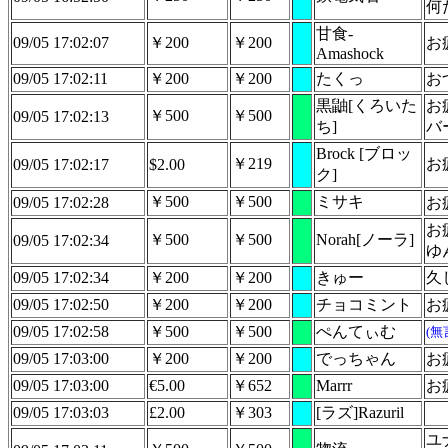
何
甘食-
09/05 17:02:07
￥200
￥200
お
Amashock
09/05 17:02:11
￥200
￥200
たくっ
お
黒鼬[くろいた
お
￥500
￥500
09/05 17:02:13
ち]
バ
Brock [ブロッ
￥219
お
09/05 17:02:17
$2.00
ク]
￥500
￥500
ミサキ
09/05 17:02:28
お
お
￥500
￥500
Norah[ノーラ]
09/05 17:02:34
ゆ
09/05 17:02:34
￥200
￥200
きゅー
久
09/05 17:02:50
￥200
￥200
チョコミント
お
09/05 17:02:58
￥500
￥500
ぺんてぃむ
(無
09/05 17:03:00
￥200
￥200
でっちゃん
お
09/05 17:03:00
€5.00
￥652
Marrr
お
09/05 17:03:03
£2.00
￥303
[ラズ]Razuril
ユ