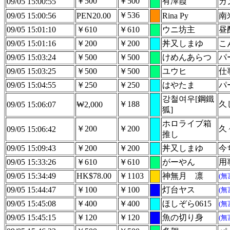
￥500
￥500
有澤霞
09/05 15:00:55
ガ
￥536
09/05 15:00:56
PEN20.00
Rina Py
南
09/05 15:01:10
￥610
￥610
ウニ坊主
昼
09/05 15:01:16
￥200
￥200
丼又しまゆ
こ
09/05 15:03:24
￥500
￥500
けめんあらつ
パ
09/05 15:03:25
￥500
￥500
ユウヒ
仕
09/05 15:04:55
￥250
￥250
はやたま
パ
강철여우[鋼鐵
￥188
久
09/05 15:06:07
₩2,000
狐]
ホロライブ箱
￥200
￥200
久
09/05 15:06:42
推し
09/05 15:09:43
￥200
￥200
丼又しまゆ
今
09/05 15:33:26
￥610
￥610
がーやん
用
09/05 15:34:49
HK$78.00
￥1103
神無月 凛
(無
09/05 15:44:47
￥100
￥100
灯台ヤス
(無
09/05 15:45:08
￥400
￥400
ほしぞら0615
(無
09/05 15:45:15
￥120
￥120
魚の切り身
(無