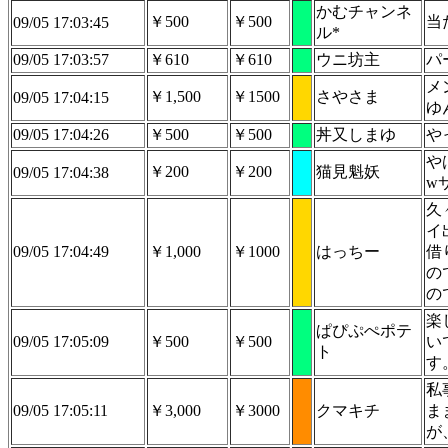
かむチャンネ
￥500
￥500
当
09/05 17:03:45
ル*
09/05 17:03:57
￥610
￥610
ウニ坊主
パ
メ
￥1,500
￥1500
さやさま
09/05 17:04:15
ゆ
09/05 17:04:26
￥500
￥500
丼又しまゆ
や
や
￥200
￥200
猫見魁妖
09/05 17:04:38
w
久
イ
09/05 17:04:49
￥1,000
￥1000
はっちー
借
の
の
楽
ぱぴぷぺポテ
09/05 17:05:09
￥500
￥500
い
ト
す
私
09/05 17:05:11
￥3,000
￥3000
クマキチ
ま
が