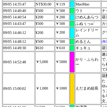
09/05 14:35:47
NT$30.00
￥119
MaoMao
09/05 14:40:40
¥500
￥500
ウト
ナ
09/05 14:40:54
¥200
￥200
けめんあらつ
昼
09/05 14:43:47
¥500
￥500
ふぬぅっω`
カ
レインドリー
￥200
グ
09/05 14:46:12
¥200
ム
09/05 14:48:12
¥500
￥500
めるとん
(無
09/05 14:49:30
¥610
￥610
キュキュ
昼
遂
かり・ふらわ
で
￥5,000
￥5000
09/05 14:52:48
ー
ら
て
昼
た
ゆ
￥1,000
￥1000
えだまめ組長
09/05 15:00:02
う
を
文