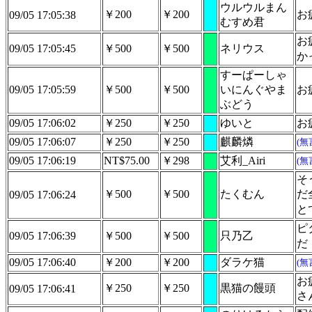
ウルウルまん
￥200
￥200
お
09/05 17:05:38
むすめ君
お
09/05 17:05:45
￥500
￥500
ネリウス
か
すーぱーしゃ
09/05 17:05:59
￥500
￥500
いにんぐやま
お
ぶどう
09/05 17:06:02
￥250
￥250
ゆいと
お
09/05 17:06:07
￥250
￥250
麒麟燐
(無
09/05 17:06:19
NT$75.00
￥298
艾利_Airi
(無
そ
￥500
￥500
たくむん
だ
09/05 17:06:24
と
ピ
09/05 17:06:39
￥500
￥500
只乃乙
だ
09/05 17:06:40
￥200
￥200
ダラケ猫
(無
お
￥250
￥250
黒猫の饅頭
09/05 17:06:41
さ