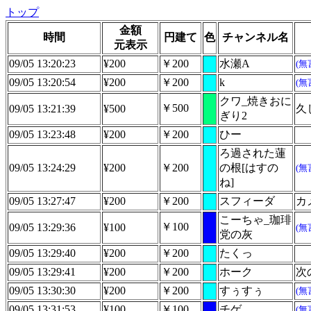
トップ
金額
時間
円建て
色
チャンネル名
元表示
09/05 13:20:23
¥200
￥200
水瀬A
(無
09/05 13:20:54
¥200
￥200
k
(無
クワ_焼きおに
￥500
09/05 13:21:39
¥500
久
ぎり2
09/05 13:23:48
¥200
￥200
ひー
ろ過された蓮
09/05 13:24:29
¥200
￥200
の根[はすの
(無
ね]
09/05 13:27:47
¥200
￥200
スフィーダ
カ
こーちゃ_珈琲
￥100
09/05 13:29:36
¥100
(無
党の灰
09/05 13:29:40
¥200
￥200
たくっ
09/05 13:29:41
¥200
￥200
ホーク
次
09/05 13:30:30
¥200
￥200
すぅすぅ
(無
09/05 13:31:53
¥100
￥100
チゲ
(無