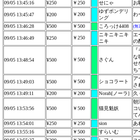
09/05 13:45:16
¥250
￥250
せにゃ
お
ゆずポンデリ
￥200
わ
09/05 13:45:47
¥200
ング
09/05 13:46:28
¥500
￥500
ころっけ4408
(無
ニキニキニキ
エ
￥250
09/05 13:46:49
¥250
ニキ
の
『
な
￥500
さぐん
09/05 13:48:54
¥500
せ
ち
ア
￥500
ショコラート
09/05 13:49:03
¥500
さ
09/05 13:49:11
¥200
￥200
Norah[ノーラ]
久
朝
09/05 13:53:56
¥500
￥500
猫見魁妖
コ
て
09/05 13:54:01
¥250
￥250
sion
あ
09/05 13:55:16
¥500
￥500
すらいむ
ア