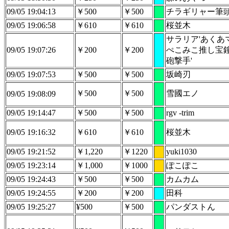
09/05 19:04:13
￥500
￥500
チラギリャー筆
09/05 19:06:58
￥610
￥610
桜並木
サラリア'あくあ
09/05 19:07:26
￥200
￥200
ぺこみこ推し宝
砲撃手'
09/05 19:07:53
￥500
￥500
坂崎刃
￥500
￥500
雪國エノ
09/05 19:08:09
09/05 19:14:47
￥500
￥500
rgv -trim
09/05 19:16:32
￥610
￥610
桜並木
09/05 19:21:52
￥1,220
￥1220
yuki1030
09/05 19:23:14
￥1,000
￥1000
ぽこぽこ
09/05 19:24:43
￥500
￥500
カムカム
09/05 19:24:55
￥200
￥200
田科
09/05 19:25:27
¥500
￥500
パンダストん