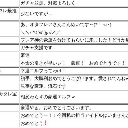
ガチャ並走、対戦よろしく
フレ最推
少ないですが…
あ、オタフレアさんこんぬいです～(*｀･ω･)ゞ
＼＼\_٩( 'ω' )و //／／
フレア神の豪運を分けてもらいに来ました！どうか
ガチャ支援です
豪運
本命の引きが早いぃ！ 豪運！ おめでとうです！
き
幸運エルフってわけ！
初手、大勝利おめでとうございます。愛されてんね
見事な豪運、流石です
カタレ宝
相変わらずの豪運エルフｗ
〉
豪運やぁ。おめでとうございます。
おめでとうー！！今回私の担当アイドルはいません
おめでとう