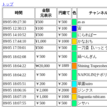
トップ
金額
時間
円建て
色
チャンネ
元表示
09/05 09:27:30
¥500
￥500
as as
09/05 12:30:13
¥100
￥100
宙
09/05 14:10:52
¥500
￥500
にらればー
09/05 17:44:10
¥1,000
￥1000
かなおち
09/05 17:59:01
¥500
￥500
一刀斎【いっと
￥500
￥500
縞ぺんぎん
09/05 18:02:08
￥1889
09/05 18:04:22
₩20,000
Shining Trapezohe
￥500
￥500
NAPOLIN[ナポ
09/05 18:04:22
09/05 18:05:51
￥200
￥200
翠露suiro
09/05 18:06:16
￥2,000
￥2000
ジンクス
09/05 18:07:19
￥1,000
￥1000
flagrantia rubicans
09/05 18:07:55
￥500
￥500
ンサハ