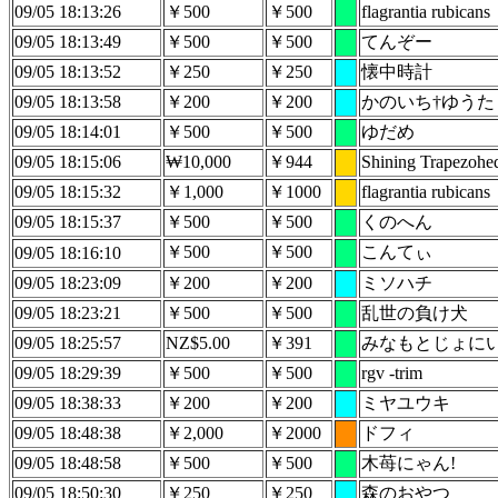
09/05 18:13:26
￥500
￥500
flagrantia rubicans
09/05 18:13:49
￥500
￥500
てんぞー
09/05 18:13:52
￥250
￥250
懐中時計
09/05 18:13:58
￥200
￥200
かのいち†ゆうた
09/05 18:14:01
￥500
￥500
ゆだめ
09/05 18:15:06
₩10,000
￥944
Shining Trapezohe
09/05 18:15:32
￥1,000
￥1000
flagrantia rubicans
09/05 18:15:37
￥500
￥500
くのへん
￥500
￥500
こんてぃ
09/05 18:16:10
09/05 18:23:09
￥200
￥200
ミソハチ
09/05 18:23:21
￥500
￥500
乱世の負け犬
09/05 18:25:57
NZ$5.00
￥391
みなもとじょに
09/05 18:29:39
￥500
￥500
rgv -trim
09/05 18:38:33
￥200
￥200
ミヤユウキ
09/05 18:48:38
￥2,000
￥2000
ドフィ
09/05 18:48:58
￥500
￥500
木苺にゃん!
09/05 18:50:30
￥250
￥250
森のおやつ