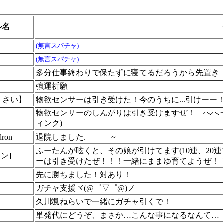
ル名
(無言スパチャ)
(無言スパチャ)
多分仕事終わりで保たずに寝てるだろうから先置き
強運祈願
うさい】
物欲センサーは引き受けた！今のうちに...引けーー
物欲センサーのしんがりは引き受けますぜ！ へへ
ィンク)
dron
退院しました.
~
ふーたんが呟くと、その娘が引けてます(10連、20
リン]
ーは引き受けたぜ！！！一緒にままゆ育てようぜ！
先に勝ちました！対あり！
ガチャ支援ヾ(@゜▽゜@)ノ
久川颯ねらいで一緒にガチャ引くで！
単発代にどうぞ、まさか…こんな事になるなんて…