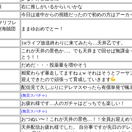
頭
右に推しがいるからいいかな
今日は途中からの視聴だったので初めの方はアーカイ
マリフレ
鐘海賊団
ままゆおめでとー！
1stライブ放送終わりに来てみたら…天井乙です。
これが天井の景色か…。でも天井まで回せば無課金
とう！！
だめだ・・・投薬量を増やそう
相変わらず暴走してますねぇw それはそうとフーサン
迎えできたので頑張って育成していきます
配信見て久しぶりにデレマスやったら有償単発で颯
(無言スパチャ)
お疲れ様です…人のガチャはどっちでも楽しい！
(無言スパチャ)
おつぬい〜！これが天井の景色…！！全員お迎えめ
天井配信お疲れ様でした。 自分事ですが先日のデ