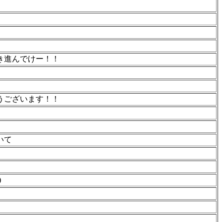
き進んでけー！！
。
うございます！！
いて
)