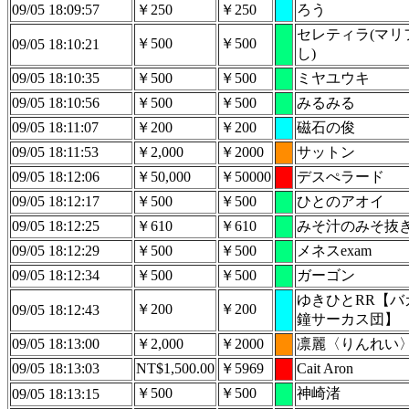
09/05 18:09:57
￥250
￥250
ろう
セレティラ(マリ
￥500
￥500
09/05 18:10:21
し)
09/05 18:10:35
￥500
￥500
ミヤユウキ
09/05 18:10:56
￥500
￥500
みるみる
09/05 18:11:07
￥200
￥200
磁石の俊
09/05 18:11:53
￥2,000
￥2000
サットン
09/05 18:12:06
￥50,000
￥50000
デスぺラード
09/05 18:12:17
￥500
￥500
ひとのアオイ
09/05 18:12:25
￥610
￥610
みそ汁のみそ抜
09/05 18:12:29
￥500
￥500
メネスexam
09/05 18:12:34
￥500
￥500
ガーゴン
ゆきひとRR【バ
￥200
￥200
09/05 18:12:43
鐘サーカス団】
09/05 18:13:00
￥2,000
￥2000
凛麗〈りんれい
09/05 18:13:03
NT$1,500.00
￥5969
Cait Aron
￥500
￥500
神崎渚
09/05 18:13:15