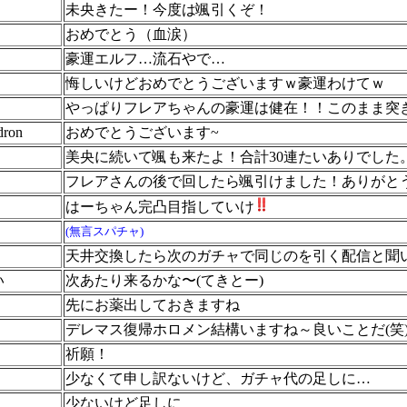
未央きたー！今度は颯引くぞ！
おめでとう（血涙）
豪運エルフ…流石やで…
悔しいけどおめでとうございますｗ豪運わけてｗ
やっぱりフレアちゃんの豪運は健在！！このまま突
dron
おめでとうございます~
美央に続いて颯も来たよ！合計30連たいありでした
フレアさんの後で回したら颯引けました！ありがと
はーちゃん完凸目指していけ
(無言スパチャ)
天井交換したら次のガチャで同じのを引く配信と聞
い
次あたり来るかな〜(てきとー)
先にお薬出しておきますね
デレマス復帰ホロメン結構いますね～良いことだ(笑
祈願！
少なくて申し訳ないけど、ガチャ代の足しに…
少ないけど足しに