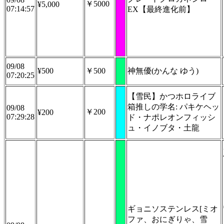
￥5000
¥5,000
07:14:57
EX【最終進化前】
09/08
¥500
￥500
神無優(かんな ゆう)
07:20:25
【雪民】かつホロライブ
箱推しの学名: パキケヘッ
09/08
￥200
¥200
07:29:28
ド・ナポレオンフィッシ
ュ・イノブタ・土龍
ギョニソステンレス[ミオ
ファ、おにぎりゃ、雪