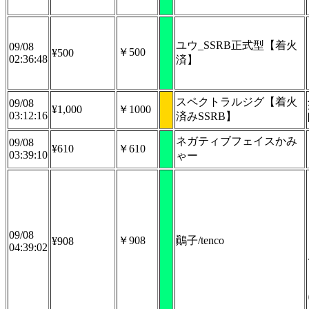
ユウ_SSRB正式型【着火
09/08
￥500
¥500
02:36:48
済】
スペクトラルジグ【着火
09/08
¥1,000
￥1000
03:12:16
済みSSRB】
ネガティブフェイスかみ
09/08
¥610
￥610
03:39:10
ゃー
09/08
￥908
鷆子/tenco
¥908
04:39:02