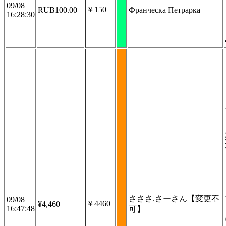
09/08
￥150
RUB100.00
Франческа Петрарка
16:28:30
さささ.さーさん【変更不
09/08
￥4460
¥4,460
16:47:48
可】