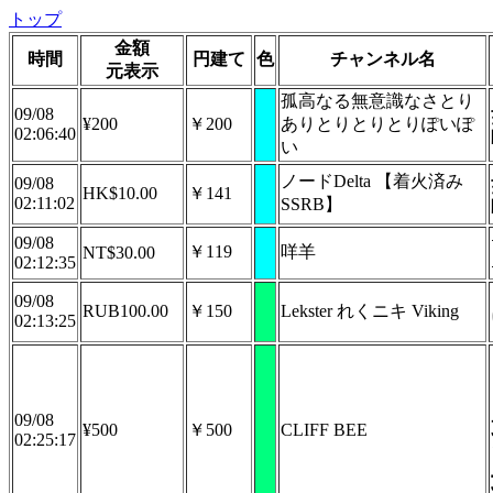
トップ
金額
時間
円建て
色
チャンネル名
元表示
孤高なる無意識なさとり
09/08
¥200
￥200
ありとりとりとりぽいぽ
02:06:40
い
ノードDelta 【着火済み
09/08
HK$10.00
￥141
02:11:02
SSRB】
09/08
￥119
咩羊
NT$30.00
02:12:35
09/08
RUB100.00
￥150
Lekster れくニキ Viking
02:13:25
09/08
¥500
￥500
CLIFF BEE
02:25:17