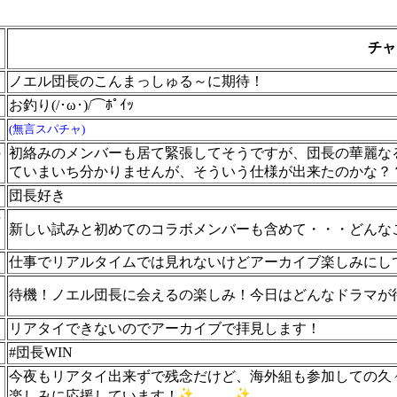
チャ
ノエル団長のこんまっしゅる～に期待！
お釣り(/･ω･)/⌒ﾎﾟｲｯ
(無言スパチャ)
の
初絡みのメンバーも居て緊張してそうですが、団長の華麗な
ていまいち分かりませんが、そういう仕様が出来たのかな？
団長好き
士
新しい試みと初めてのコラボメンバーも含めて・・・どんな
仕事でリアルタイムでは見れないけどアーカイブ楽しみにし
待機！ノエル団長に会えるの楽しみ！今日はどんなドラマが
ん
リアタイできないのでアーカイブで拝見します！
#団長WIN
今夜もリアタイ出来ずで残念だけど、海外組も参加しての久々
】
楽しみに応援しています！