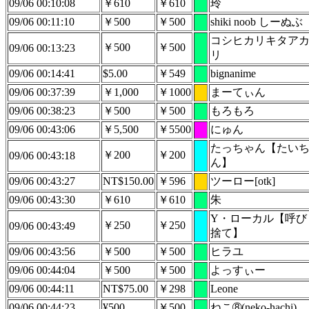
09/06 00:10:08
￥610
￥610
玲
09/06 00:11:10
￥500
￥500
shiki noob しーぬぶ
コシヒカリキタア
￥500
￥500
09/06 00:13:23
リ
09/06 00:14:41
$5.00
￥549
bignanime
09/06 00:37:39
￥1,000
￥1000
まーてぃん
09/06 00:38:23
￥500
￥500
もろもろ
09/06 00:43:06
￥5,500
￥5500
にゅん
たっちゃん【たい
￥200
￥200
09/06 00:43:18
ん】
09/06 00:43:27
NT$150.00
￥596
ツーロー[otk]
09/06 00:43:30
￥610
￥610
朱
Y・ローカル【呼び
￥250
￥250
09/06 00:43:49
捨て】
09/06 00:43:56
￥500
￥500
ヒラユ
09/06 00:44:04
￥500
￥500
よっすぃー
09/06 00:44:11
NT$75.00
￥298
Leone
09/06 00:44:23
¥500
￥500
ねこ➇(neko-hachi)