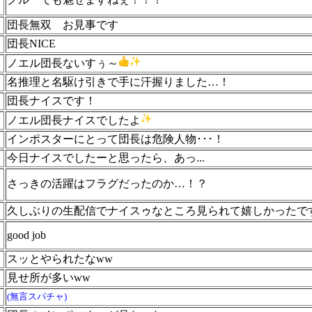
団長無双 お見事です
団長NICE
ノエル団長ないすぅ～
名推理と名駆け引きで手に汗握りました…！
団長ナイスです！
ノエル団長ナイスでしたよ
インポスターにとって団長は危険人物･･･！
今日ナイスでしたーと思ったら、あっ...
さっきの活躍はフラグだったのか…！？
久しぶりの生配信でナイスゥなところ見られて嬉しかったで
good job
スッとやられたなww
見せ所が多いww
(無言スパチャ)