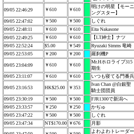
明けの明星【モー
￥610
￥610
09/05 22:46:29
ングスター】
￥500
￥500
しぐれ
09/05 22:47:02
09/05 22:48:11
￥610
￥610
Eita Nakasone
￥610
￥610
【LT紳士】ナツ
09/05 22:49:25
09/05 22:52:24
$5.00
￥549
Ryuzaki Simms 竜崎
09/05 22:53:05
￥200
￥200
羅刹機P
Mr.Hホロライブ315
￥610
￥610
09/05 23:04:09
期生
09/05 23:11:07
￥610
￥610
いつも寝てる門番
Ivan Chan @白銀聖
09/05 23:16:53
HK$25.00
￥353
騎士団団員
09/05 23:30:19
￥500
￥500
FJR1300で新潟へ
09/05 23:33:57
￥250
￥250
かぢゅ
09/05 23:47:22
￥500
￥500
しぐれ
09/05 23:47:34
NT$170.00
￥676
月影
よわよわトレーダ
09/05 23:47:59
￥500
￥500