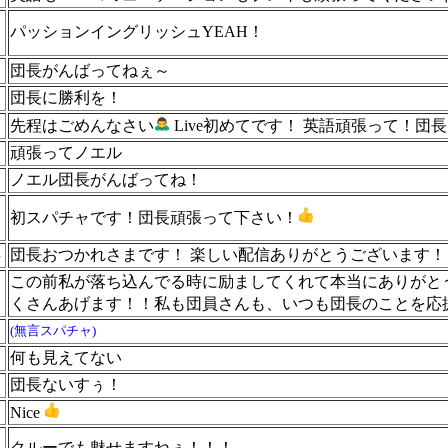
ニ
パッションイングリッシュYEAH！
団長がんばってねぇ～
団長に勝利を！
先程はごめんなさい
Live初めてです！ 英語頑張って！団
頑張ってノエル
ノエル団長がんばってね！
初スパチャです！団長頑張って下さい！
兵
団長おつかれさまです！ 楽しい配信ありがとうございます！
この前私が落ち込んでる時に励ましてくれて本当にありがと
くさんあげます！！私も団員さんも、いつも団長のことを応
(無言スパチャ)
何も見えてない
団長ないすぅ！
Nice
ー
クルーでも魅せますねぇ！！！