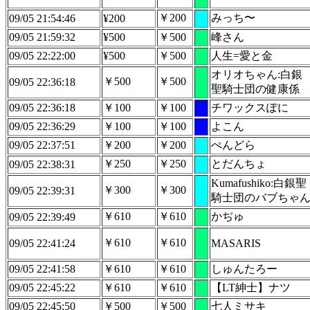
￥200
みっち〜
09/05 21:54:46
¥200
09/05 21:59:32
¥500
￥500
峰さん
09/05 22:22:00
¥500
￥500
人生=愛と金
オリオちゃん:白銀
￥500
￥500
09/05 22:36:18
聖騎士団の健康係
09/05 22:36:18
￥100
￥100
チワックスぽに
09/05 22:36:29
￥100
￥100
よこん
09/05 22:37:51
￥200
￥200
ぺんどら
￥250
￥250
とだんちょ
09/05 22:38:31
Kumafushiko:白銀聖
￥300
￥300
09/05 22:39:31
騎士団のバブちゃ
￥610
￥610
かぢゅ
09/05 22:39:49
￥610
￥610
09/05 22:41:24
MASARIS
09/05 22:41:58
￥610
￥610
しゅんたろー
09/05 22:45:22
￥610
￥610
【LT紳士】ナツ
09/05 22:45:50
￥500
￥500
七人ミサキ