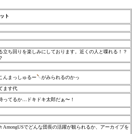
ット
る立ち回りを楽しみにしております。近くの人と喋れる！？
？
こんまっしゅるー
がみられるのかっ
てます代
待ってるか…ドキドキ太郎だぁ〜！
AmongUSでどんな団長の活躍が観られるか、アーカイブを