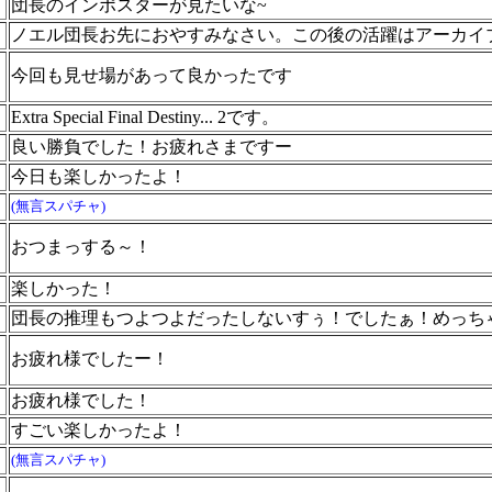
団長のインポスターが見たいな~
ノエル団長お先におやすみなさい。この後の活躍はアーカイ
カ
今回も見せ場があって良かったです
Extra Special Final Destiny... 2です。
良い勝負でした！お疲れさまですー
今日も楽しかったよ！
(無言スパチャ)
ち
おつまっする～！
楽しかった！
団長の推理もつよつよだったしないすぅ！でしたぁ！めっち
お疲れ様でしたー！
お疲れ様でした！
すごい楽しかったよ！
(無言スパチャ)