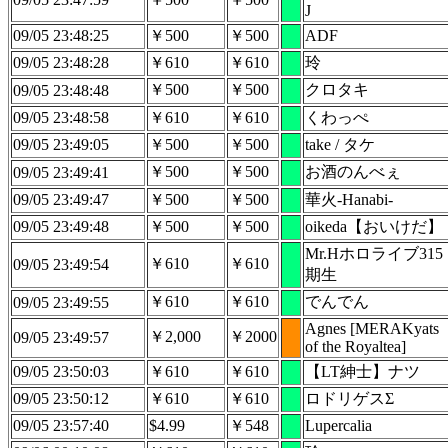
J
09/05 23:48:25
￥500
￥500
ADF
09/05 23:48:28
￥610
￥610
玲
￥500
￥500
クロタキ
09/05 23:48:48
09/05 23:48:58
￥610
￥610
くわっぺ
09/05 23:49:05
￥500
￥500
take / タケ
￥500
￥500
お酒のんべぇ
09/05 23:49:41
09/05 23:49:47
￥500
￥500
華火-Hanabi-
09/05 23:49:48
￥500
￥500
oikeda【おいけだ】
Mr.Hホロライブ315
￥610
￥610
09/05 23:49:54
期生
￥610
￥610
でんでん
09/05 23:49:55
Agnes [MERAKyats
￥2,000
￥2000
09/05 23:49:57
of the Royaltea]
09/05 23:50:03
￥610
￥610
【LT紳士】ナツ
09/05 23:50:12
￥610
￥610
ロドリゲスΣ
09/05 23:57:40
$4.99
￥548
Lupercalia