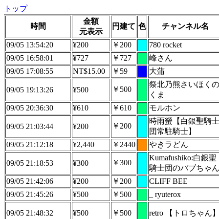
トップ
金額
時間
円建て
色
チャンネル名
元表示
09/05 13:54:20
¥200
￥200
780 rocket
09/05 16:58:01
¥727
￥727
峰さん
09/05 17:08:55
NT$15.00
￥59
大蒲
祭北乃熊さいほく
￥500
09/05 19:13:26
¥500
くま
09/05 20:36:30
¥610
￥610
モルホン
時雨螢【白銀聖騎
￥200
09/05 21:03:44
¥200
団常駐騎士】
09/05 21:12:18
¥2,440
￥2440
やきラどん
Kumafushiko:白銀聖
￥300
09/05 21:18:53
¥300
騎士団のバブちゃ
09/05 21:42:06
¥200
￥200
CLIFF BEE
09/05 21:45:26
¥500
￥500
_ ryuterox
09/05 21:48:32
¥500
￥500
retro 【トロちゃん