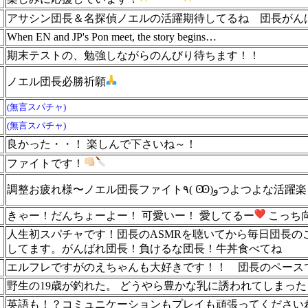
アサシン団長＆名探偵ノエルの活躍期待してるね
団長がん
When EN and JP's Pon meet, the story begins…
期末テストの、勉強しながらのんびり待ちます！！
ノエル団長必勝祈願
(無言スパチャ)
(無言スパチャ)
良かった・・！ 楽しんで下さいね～！
ファイトです！
調整お疲れ様〜ノエル団長ファイト٩( Ꙭ)وつよ
ん
きゃー！だんちょーよー！ 可愛いー！ 愛してるー
こっち向
人生初スパチャです！団長のASMRを聴いてから毎日団長
してます。がんばれ団長！負けるな団長！牛丼食べてね
エルフレですがのえちゃんも大好きです！！ 団長のペースで
野生の19歳が釣れた。 どうやら豊かな乳に誘われてしまっ
英語も！？コミュニケーションもプレイも頑張ってください