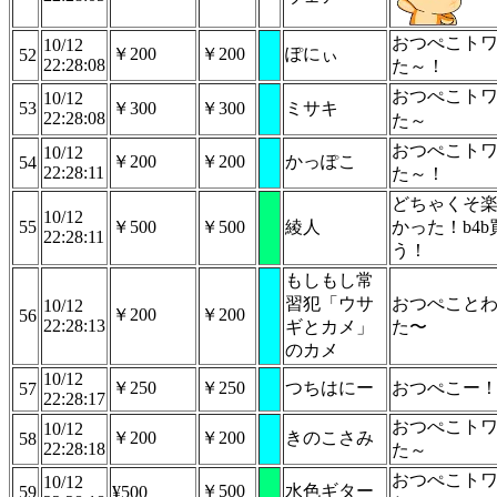
おつぺこト
10/12
￥200
￥200
ぽにぃ
52
22:28:08
た～！
おつぺこト
10/12
53
￥300
￥300
ミサキ
22:28:08
た～
おつぺこト
10/12
￥200
￥200
かっぽこ
54
22:28:11
た～！
どちゃくそ
10/12
55
￥500
￥500
綾人
かった！b4b
22:28:11
う！
もしもし常
習犯「ウサ
おつぺこと
10/12
￥200
￥200
56
22:28:13
ギとカメ」
た〜
のカメ
10/12
￥250
￥250
つちはにー
おつぺこー
57
22:28:17
おつぺこト
10/12
￥200
￥200
きのこさみ
58
22:28:18
た～
おつぺこト
10/12
￥500
水色ギター
59
¥500