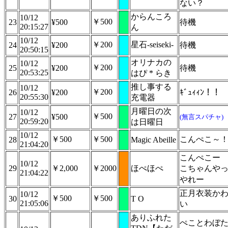
ない？
からんころ
10/12
￥500
23
¥500
待機
20:15:27
ん
10/12
￥200
星石-seiseki-
24
¥200
待機
20:50:15
オリナカの
10/12
￥200
25
¥200
待機
20:53:25
はぴ * らき
推し事する
10/12
￥200
26
¥200
ｷﾞｭｨｨﾝ！！
20:55:30
充電器
月曜日の次
10/12
￥500
27
¥500
(無言スパチャ)
20:59:20
は日曜日
10/12
￥500
￥500
こんぺこ～
28
Magic Abeille
21:04:20
こんぺこー
10/12
29
￥2,000
￥2000
ほぺほぺ
こちゃんや
21:04:22
やれー
正月衣装か
10/12
￥500
￥500
30
T O
21:05:06
い
ありふれた
ぺことわぼ