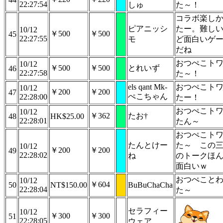
22:27:54
しゅ
た～！
コラボ楽し
ピアニッシ
たー。難し
10/12
￥500
￥500
45
22:27:55
モ
ど面白いゲ
だね
おつぺこト
10/12
￥500
￥500
とれいず
46
22:27:58
た～！
els qant Mk-
おつぺこト
10/12
￥200
￥200
47
ぺこちゃん
22:28:00
たー！
おつぺこト
10/12
￥362
たお†
48
HK$25.00
22:28:01
たん～
おつぺこト
たんとけー
た～ この
10/12
￥200
￥200
49
22:28:02
ね
のトークほ
面白いｗ
おつぺこと
10/12
￥604
50
NT$150.00
BuBuChaCha
22:28:04
た～
セラフィー
10/12
￥300
￥300
51
22:28:05
ウェア