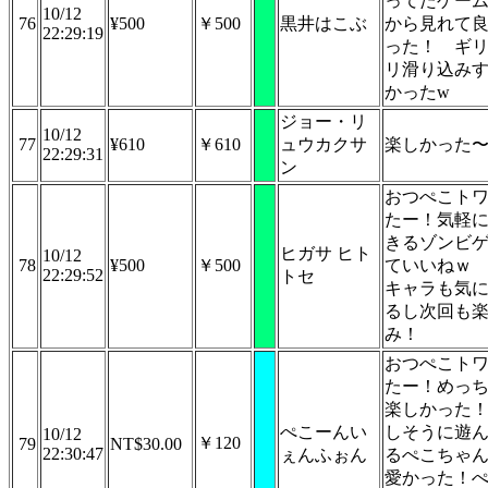
ってたゲー
10/12
76
¥500
￥500
黒井はこぶ
から見れて
22:29:19
った！ ギ
リ滑り込み
かったw
ジョー・リ
10/12
77
¥610
￥610
ュウカクサ
楽しかった
22:29:31
ン
おつぺこト
たー！気軽
きるゾンビ
ヒガサ ヒト
10/12
78
¥500
￥500
ていいねｗ
22:29:52
トセ
キャラも気
るし次回も
み！
おつぺこト
たー！めっ
楽しかった
ぺこーんい
しそうに遊
10/12
￥120
79
NT$30.00
22:30:47
ぇんふぉん
るぺこちゃ
愛かった！