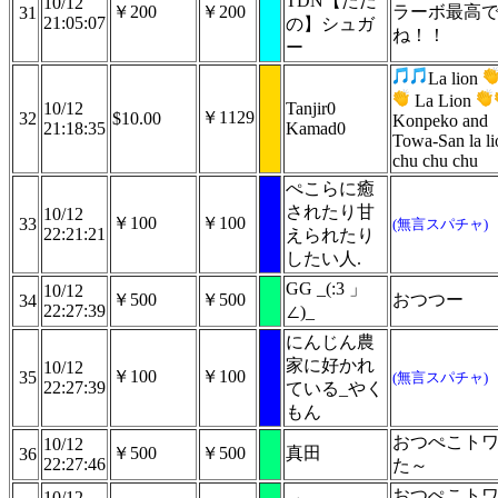
TDN【ただ
10/12
￥200
￥200
ラーボ最高
31
21:05:07
の】シュガ
ね！！
ー
La lion
La Lion
10/12
Tanjir0
￥1129
32
$10.00
Konpeko and
21:18:35
Kamad0
Towa-San la li
chu chu chu
ぺこらに癒
されたり甘
10/12
￥100
￥100
33
(無言スパチャ)
22:21:21
えられたり
したい人.
GG _(:3 」
10/12
￥500
￥500
おつつー
34
22:27:39
∠)_
にんじん農
家に好かれ
10/12
￥100
￥100
35
(無言スパチャ)
22:27:39
ている_やく
もん
おつぺこト
10/12
￥500
￥500
真田
36
22:27:46
た～
おつぺこト
10/12