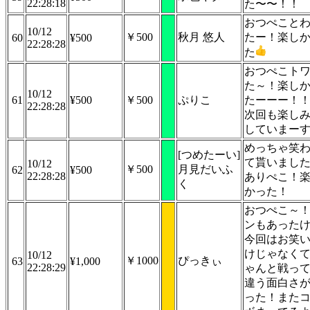
22:28:18
た〜〜！！
おつぺこと
10/12
￥500
秋月 悠人
たー！楽し
60
¥500
22:28:28
た
おつぺこト
た～！楽し
10/12
61
¥500
￥500
ぷりこ
たーーー！
22:28:28
次回も楽し
していまー
めっちゃ笑
[つめたーい]
て貰いまし
10/12
￥500
月見だいふ
62
¥500
22:28:28
ありぺこ！
く
かった！
おつぺこ～
ンもあった
今回はお笑
けじゃなく
10/12
￥1000
ぴっきぃ
63
¥1,000
22:28:29
ゃんと戦っ
違う面白さ
った！また