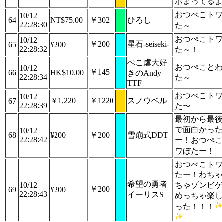
ボまってる
​おつぺこト
10/12
64
NT$75.00
￥302
ひろし
22:28:30
た～
おつぺこト
10/12
￥200
星石-seiseki-
65
¥200
22:28:32
た～！
ぺこ虐大好
おつぺこと
10/12
￥145
66
HK$10.00
きのAndy
22:28:34
た～
TTF
おつぺこト
10/12
￥1,220
￥1220
スノウベル
67
22:28:39
た〜
最初から最
で面白かっ
10/12
68
¥200
￥200
雪崩式DDT
22:28:42
ー！おつぺ
ワぼたー！
おつぺこト
たー！わち
希望の勇者
10/12
ちゃゾンビ
￥200
69
¥200
22:28:43
イーリスS
めっちゃ楽
った！！！