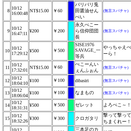
バリバリ兎
10/12
8
NT$15.00
￥60
田醤油せん
(無言スパチャ)
16:00:48
べい
永久ぺこー
10/12
9
¥200
￥200
ら信仰団団
(無言スパチャ)
16:47:11
長
SISE1976
やっちゃえ
10/12
SAVAGE_一
￥500
10
¥500
17:29:12
ーら！
等兵
ぺこーんい
10/12
￥60
11
NT$15.00
(無言スパチャ)
17:32:01
ぇんふぉん
10/12
￥100
12
¥100
dibasiri
(無言スパチャ)
18:04:10
10/12
￥100
なまもの
13
¥100
(無言スパチャ)
18:06:04
10/12
￥500
ゼレット
よろぺこ～
14
¥500
18:31:31
撃って撃っ
10/12
15
¥300
￥300
クロガタリ
18:32:26
ちまくれー
三本足のカ
10/12