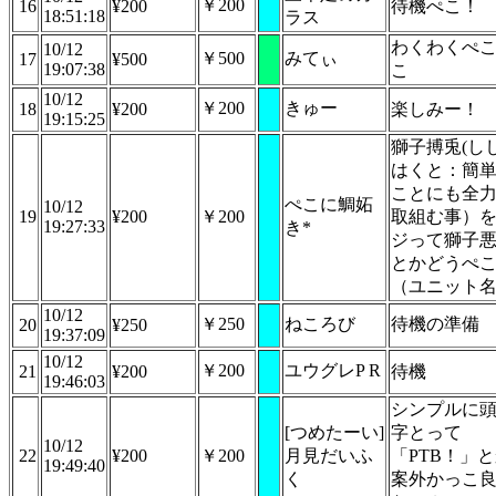
￥200
16
¥200
待機ぺこ！
18:51:18
ラス
わくわくぺ
10/12
￥500
みてぃ
17
¥500
19:07:38
こ
10/12
￥200
きゅー
18
¥200
楽しみー！
19:15:25
獅子搏兎(し
はくと：簡
ことにも全
ぺこに鯛妬
10/12
19
¥200
￥200
取組む事）
19:27:33
き*
ジって獅子
とかどうぺ
（ユニット
10/12
￥250
ねころび
待機の準備
20
¥250
19:37:09
10/12
￥200
ユウグレP R
21
¥200
待機
19:46:03
シンプルに
[つめたーい]
字とって
10/12
22
¥200
￥200
月見だいふ
「PTB！」
19:49:40
く
案外かっこ