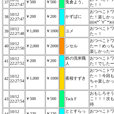
￥500
￥500
兎倉よう。
37
22:27:47
た！！
おつぺこト
10/12
￥200
￥200
かずぱに
38
た！楽しか
22:27:47
(((o(*ﾟ∀ﾟ*)o)
おつぺこト
10/12
￥1,000
￥1000
ユメ
39
22:27:48
た～！
おつぺこト
10/12
40
￥2,000
￥2000
シセル
たー！めっ
22:27:50
楽しかった
鉄の洗米職
おつぺこト
10/12
￥200
￥200
41
22:27:52
人
た！でした
おつぺこト
た～！今回
10/12
￥1,000
￥1000
夜桜すずき
42
22:27:54
ちゃ楽しか
～！
おもしろそ
10/12
￥500
￥500
こ！！！次
43
Tack F
22:27:54
待
ととすらっ
おつぺこト
10/12
￥220
￥220
44