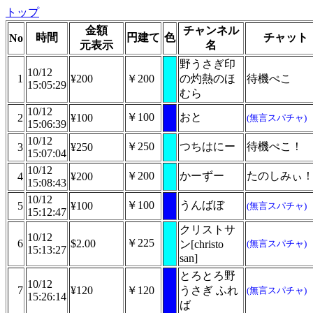
トップ
金額
チャンネル
時間
円建て
色
チャット
No
元表示
名
野うさぎ印
10/12
1
¥200
￥200
の灼熱のほ
待機ぺこ
15:05:29
むら
10/12
￥100
おと
2
¥100
(無言スパチャ)
15:06:39
10/12
￥250
つちはにー
待機ぺこ！
3
¥250
15:07:04
10/12
￥200
かーずー
たのしみぃ
4
¥200
15:08:43
10/12
￥100
うんばぼ
5
¥100
(無言スパチャ)
15:12:47
クリストサ
10/12
￥225
6
$2.00
ン[christo
(無言スパチャ)
15:13:27
san]
とろとろ野
10/12
7
¥120
￥120
うさぎ ふれ
(無言スパチャ)
15:26:14
ば