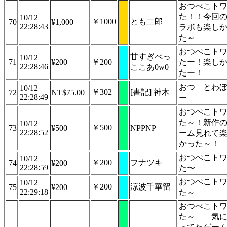
おつぺこト
た！！今回
10/12
￥1000
とも二郎
70
¥1,000
22:28:43
ラボも楽し
た～
おつぺこト
甘すぎぺっ
10/12
71
¥200
￥200
たー！楽し
22:28:46
ここあ0w0
たー！
おつ
とわ
10/12
￥302
[書記] 神木
72
NT$75.00
22:28:49
ー
おつぺこト
た～！新作
10/12
￥500
73
¥500
NPPNP
22:28:52
ーム見れて
かった～！
おつぺこト
10/12
￥200
フナツキ
74
¥200
22:28:59
た〜
おつぺこト
10/12
￥200
涼波千華留
75
¥200
22:29:18
た～
おつぺこト
た～ 気に