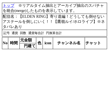
トップ
※リアルタイム抽出とアーカイブ抽出のスパチャ
を統合(merge)したものを表示しています。
配信名：【ELDEN RING】寄り道編！どうしても倒せない
アステールを倒しにいく！！【鷹嶺ルイ/ホロライブ】※ネ
タバレあり
元金額
No
時間
色
icon
チャンネル名
チャット
円建て