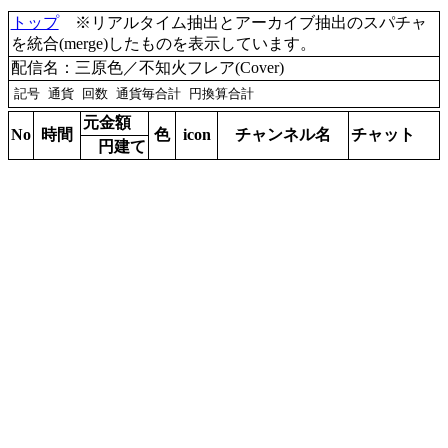
トップ
※リアルタイム抽出とアーカイブ抽出のスパチャ
を統合(merge)したものを表示しています。
配信名：三原色／不知火フレア(Cover)
元金額
No
時間
色
icon
チャンネル名
チャット
円建て