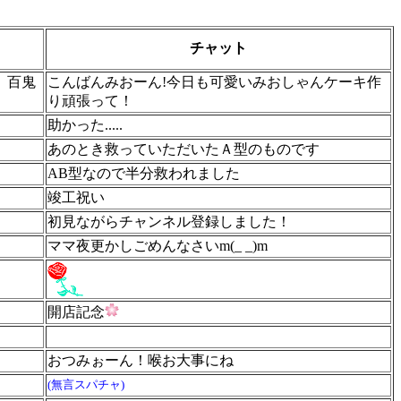
チャット
、百鬼
こんばんみおーん!今日も可愛いみおしゃんケーキ作
り頑張って！
助かった.....
あのとき救っていただいたＡ型のものです
AB型なので半分救われました
竣工祝い
初見ながらチャンネル登録しました！
ママ夜更かしごめんなさいm(_ _)m
開店記念
おつみぉーん！喉お大事にね
(無言スパチャ)