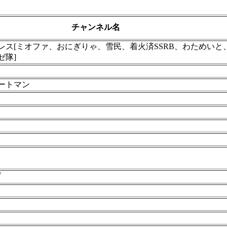
チャンネル名
レス[ミオファ、おにぎりゃ、雪民、着火済SSRB、わためいと
ゼ隊]
ートマン
げ