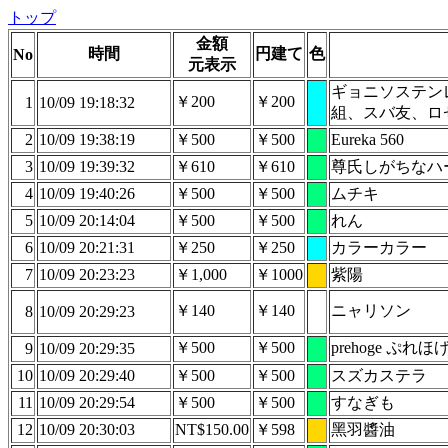
トップ
金額
時間
円建て
色
No
元表示
ギョニソステン
￥200
￥200
1
10/09 19:18:32
組、スバ友、ロ
2
10/09 19:38:19
￥500
￥500
Eureka 560
3
10/09 19:39:32
￥610
￥610
尊氏しがちなハ
4
10/09 19:40:26
￥500
￥500
ムチキ
5
10/09 20:14:04
￥500
￥500
れん
6
10/09 20:21:31
￥250
￥250
カラーカラー
7
10/09 20:23:23
￥1,000
￥1000
紫陽
￥140
￥140
ニャリソン
8
10/09 20:29:23
￥500
￥500
prehoge ぷれほ
9
10/09 20:29:35
10
10/09 20:29:40
￥500
￥500
スズカステラ
11
10/09 20:29:54
￥500
￥500
すなぎも
12
10/09 20:30:03
NT$150.00
￥598
黑羽醬油